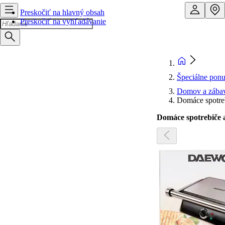
Preskočiť na hlavný obsah
Preskočiť na vyhľadávanie
Špeciálne pon
Domov a zába
Domáce spotreb
Domáce spotrebiče a