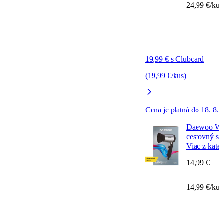
24,99 €/k
19,99 € s Clubcard
(19,99 €/kus)
Cena je platná do 18. 8
Daewoo W
cestovný s
Viac z kat
14,99 €
14,99 €/k