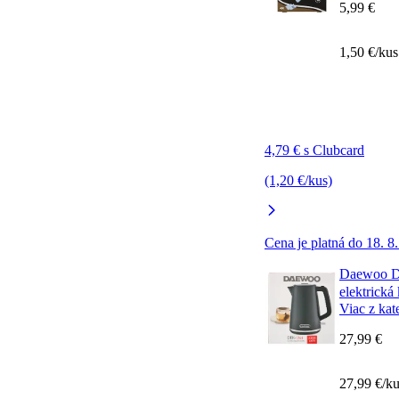
5,99 €
1,50 €/kus
4,79 € s Clubcard
(1,20 €/kus)
Cena je platná do 18. 8
Daewoo D
elektrická
Viac z kat
27,99 €
27,99 €/k