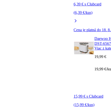
6,39 € s Clubcard
(6,39 €/kus)
Cena je platná do 18. 8
Daewoo Hr
DST-6567
Viac z kat
19,99 €
19,99 €/k
15,99 € s Clubcard
(15,99 €/kus)