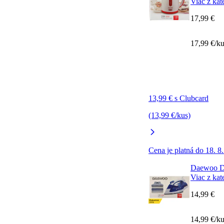
Viac z kat
17,99 €
17,99 €/k
13,99 € s Clubcard
(13,99 €/kus)
Cena je platná do 18. 8
Daewoo DS
Viac z kat
14,99 €
14,99 €/k