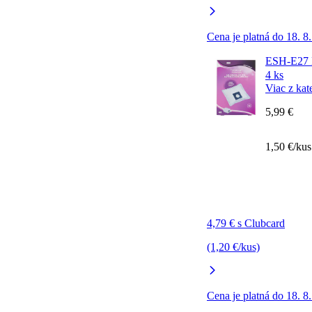
Cena je platná do 18. 8
ESH-E27 M
4 ks
Viac z kat
5,99 €
1,50 €/kus
4,79 € s Clubcard
(1,20 €/kus)
Cena je platná do 18. 8