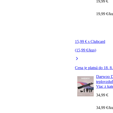
19,99 €
19,99 €/k
15,99 € s Clubcard
(15,99 €/kus)
Cena je platná do 18. 8
Daewoo D
teplovzdu
Viac z kat
34,99 €
34,99 €/k