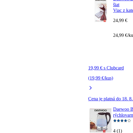
šiat
Viac z kat
24,99 €
24,99 €/k
19,99 € s Clubcard
(19,99 €/kus)
Cena je platná do 18. 8
Daewoo Be
rýchlovar
4 (1)