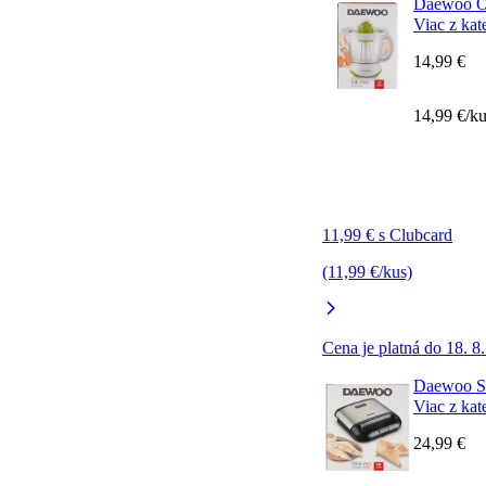
Daewoo O
Viac z kat
14,99 €
14,99 €/k
11,99 € s Clubcard
(11,99 €/kus)
Cena je platná do 18. 8
Daewoo S
Viac z kat
24,99 €