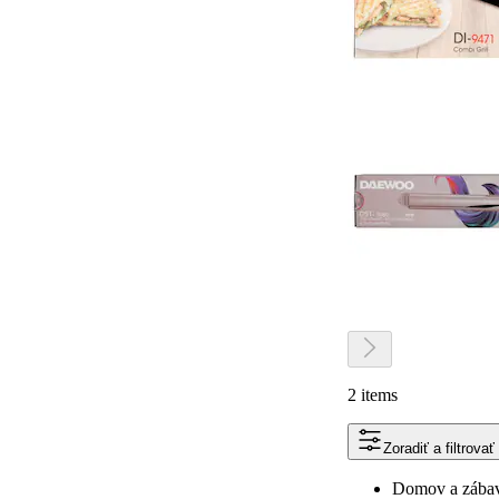
2 items
Zoradiť a filtrovať
Domov a zába