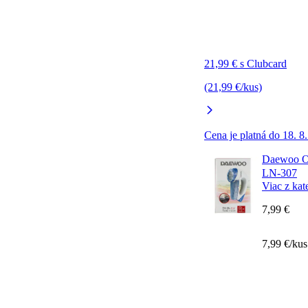
21,99 € s Clubcard
(21,99 €/kus)
Cena je platná do 18. 8
Daewoo Od
LN-307
Viac z kat
7,99 €
7,99 €/kus