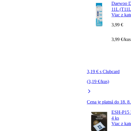
Daewoo Di
11L (T11L
Viac z kat
3,99 €
3,99 €/kus
3,19 € s Clubcard
(3,19 €/kus)
Cena je platná do 18. 8
ESH-P15 M
4 ks
Viac z kat