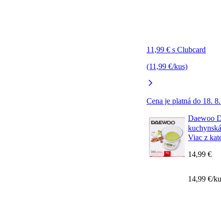
11,99 € s Clubcard
(11,99 €/kus)
Cena je platná do 18. 8
Daewoo DK
kuchynská
Viac z kat
14,99 €
14,99 €/k