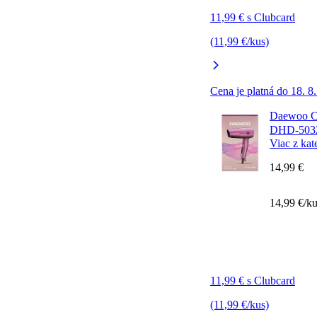
11,99 € s Clubcard
(11,99 €/kus)
Cena je platná do 18. 8
Daewoo Ce
DHD-503
Viac z kat
14,99 €
14,99 €/k
11,99 € s Clubcard
(11,99 €/kus)