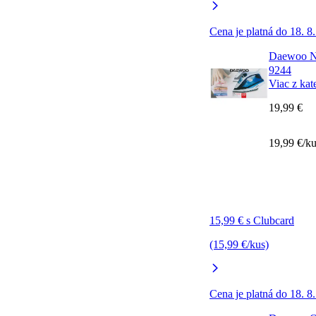
Cena je platná do 18. 8
Daewoo Na
9244
Viac z kat
19,99 €
19,99 €/k
15,99 € s Clubcard
(15,99 €/kus)
Cena je platná do 18. 8