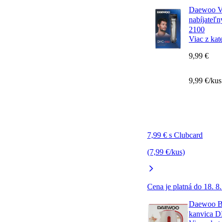
Daewoo Vl
nabíjateľ
2100
Viac z kat
9,99 €
9,99 €/kus
7,99 € s Clubcard
(7,99 €/kus)
Cena je platná do 18. 8
Daewoo Be
kanvica 