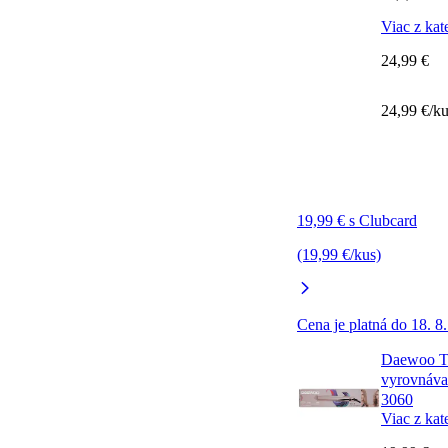
Viac z kat
24,99 €
24,99 €/k
19,99 € s Clubcard
(19,99 €/kus)
Cena je platná do 18. 8
Daewoo Tw
vyrovnáva
3060
Viac z kat