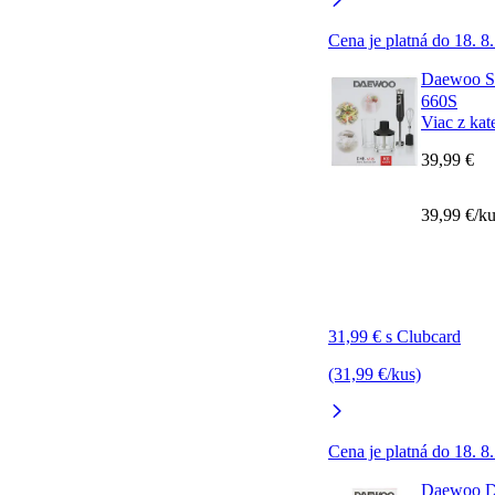
Cena je platná do 18. 8
Daewoo S
660S
Viac z kat
39,99 €
39,99 €/k
31,99 € s Clubcard
(31,99 €/kus)
Cena je platná do 18. 8
Daewoo D