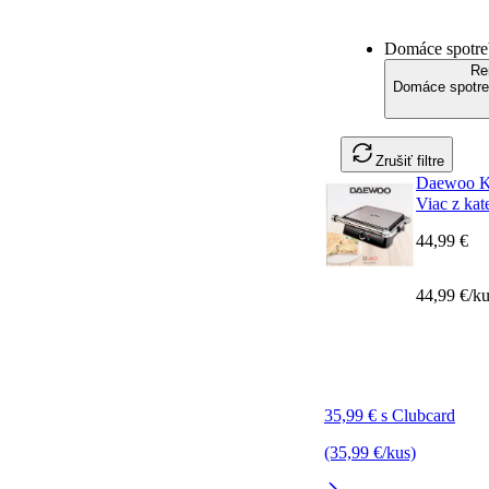
Domáce spotreb
Re
Domáce spotreb
Zrušiť filtre
Daewoo K
Viac z kat
44,99 €
44,99 €/k
35,99 € s Clubcard
(35,99 €/kus)