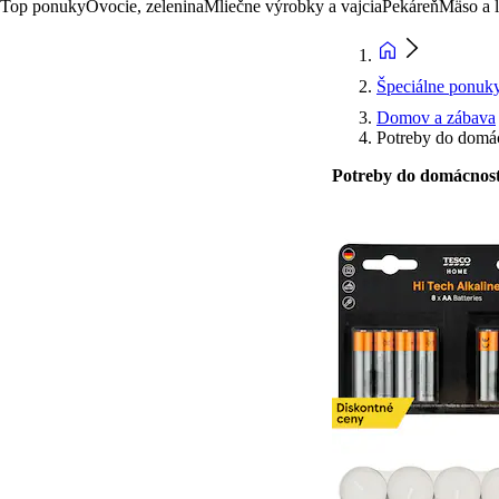
Top ponuky
Ovocie, zelenina
Mliečne výrobky a vajcia
Pekáreň
Mäso a 
Špeciálne ponuk
Domov a zábava
Potreby do domá
Potreby do domácnost