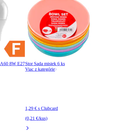
c A60 8W E27
Stor Sada misiek 6 ks
Viac z kategórie
1,29 € s Clubcard
(0,21 €/kus)