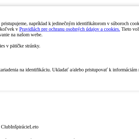
 pristupujeme, napríklad k jedinečným identifikátorom v súboroch coo
dykoľvek v
Pravidlách pre ochranu osobných údajov a cookies.
Tieto voľ
vanie na našom webe.
es v pätičke stránky.
zariadenia na identifikáciu. Ukladať a/alebo pristupovať k informáciám
 Club
Inšpirácie
Leto