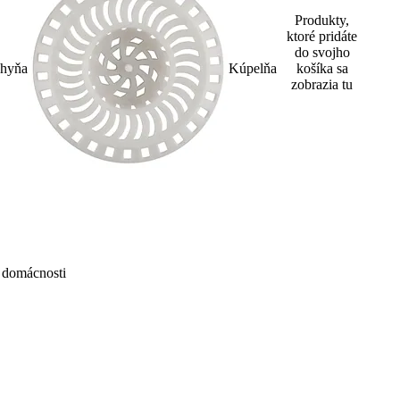
Produkty,
ktoré pridáte
do svojho
hyňa
Kúpelňa
košíka sa
zobrazia tu
 domácnosti