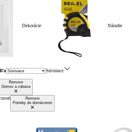
Dekorácie
Náradie
dľa
Súvisiace
Remove
Domov a zábava
cnosti
Remove
Potreby do domácnosti