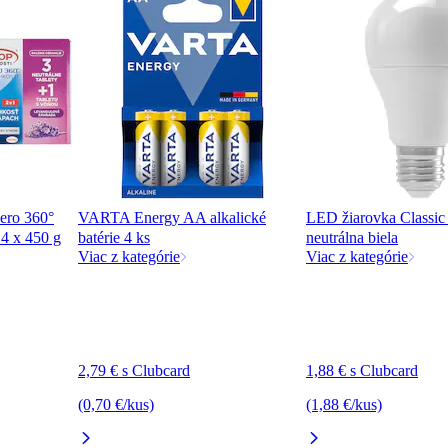
Aero 360°
VARTA Energy AA alkalické
LED žiarovka Classi
 4 x 450 g
batérie 4 ks
neutrálna biela
Viac z kategórie
Viac z kategórie
2,79 € s Clubcard
1,88 € s Clubcard
(0,70 €/kus)
(1,88 €/kus)