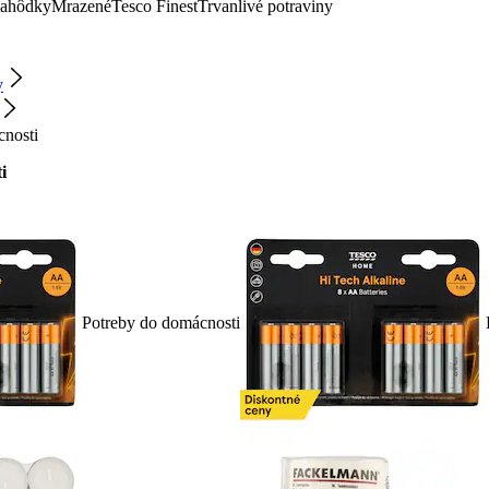
lahôdky
Mrazené
Tesco Finest
Trvanlivé potraviny
y
cnosti
i
Potreby do domácnosti