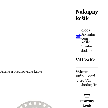
Nákupný
košík
0,00 €
Aktuálna
0,00 €
Aktuál
cena
košíku
Objednať
dodanie
Váš košík
Batérie a predlžovacie káble
Vyberte
službu, ktorá
je pre Vás
najvhodnejšie
Prázdny
košík