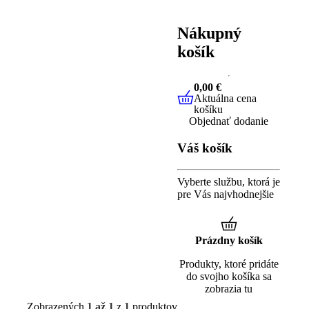
Nákupný
košík
0,00 €
Aktuálna cena
0,00 €
Aktuálna cen
košíku
Objednať dodanie
Váš košík
Vyberte službu, ktorá je
pre Vás najvhodnejšie
Prázdny košík
Produkty, ktoré pridáte
do svojho košíka sa
zobrazia tu
Zobrazených
1 až 1
z
1
produktov