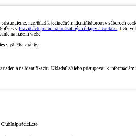
 pristupujeme, napríklad k jedinečným identifikátorom v súboroch coo
dykoľvek v
Pravidlách pre ochranu osobných údajov a cookies.
Tieto voľ
vanie na našom webe.
es v pätičke stránky.
zariadenia na identifikáciu. Ukladať a/alebo pristupovať k informáciám
 Club
Inšpirácie
Leto