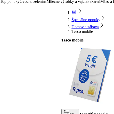
Top ponuky
Ovocie, zelenina
Mliečne výrobky a vajcia
Pekáreň
Mäso a 
Špeciálne ponuky
Domov a zábava
Tesco mobile
Tesco mobile