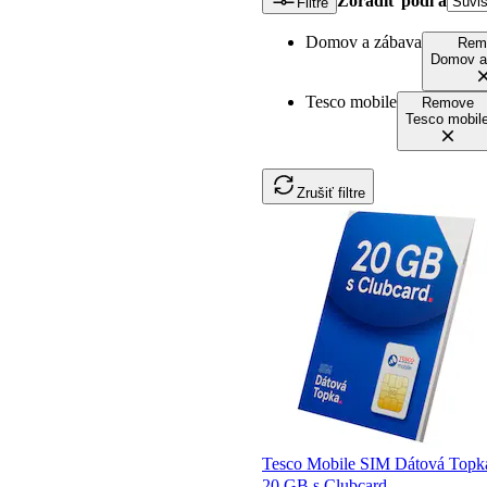
Zoradiť podľa
Filtre
Domov a zábava
Rem
Domov a
Tesco mobile
Remove
Tesco mobil
Zrušiť filtre
Tesco Mobile SIM Dátová Topk
20 GB s Clubcard