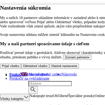
Nastavenia súkromia
My a našich 18 partnerov ukladáme informácie v zariadení alebo k nim
alebo spravovať voľbou Prijať alebo Odmietnuť všetko, prípadne ke
Vaše rozhodnutie však zmení spôsob, akým vám prispôsobíme nakupo
Svoje nastavenia súhlasu môžete zmeniť kliknutím na Nastavenia cooki
My a naši partneri spracúvame údaje s cieľom
Používať presné údaje o geolokácii. Aktívne skenovať charakteristiky 
obsahu, prieskum publika a vývoj služieb.
Zoznam partnerov
Prijať všetko
Odmietnuť všetko
Vlastné nastavenie
Preskočiť na hlavný obsah
Ako nakupovať online
Nápoveda
English
Preskočiť na vyhľadávanie
Nakupujte teraz
Obľúbené
Špeciálne ponuky
Online
Všetky kategórie