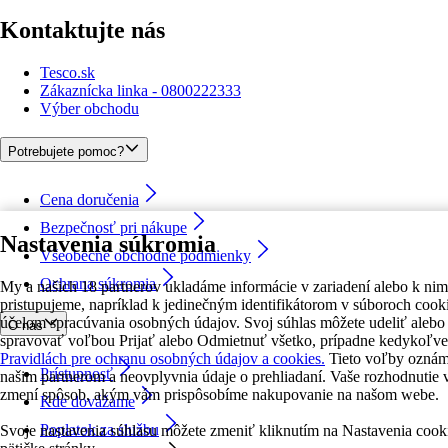
Kontaktujte nás
Tesco.sk
Zákaznícka linka - 0800222333
Výber obchodu
Potrebujete pomoc?
Cena doručenia
Bezpečnosť pri nákupe
Nastavenia súkromia
Všeobecné obchodné podmienky
Ochrana súkromia
My a našich 18 partnerov ukladáme informácie v zariadení alebo k nim
pristupujeme, napríklad k jedinečným identifikátorom v súboroch cooki
účelom spracúvania osobných údajov. Svoj súhlas môžete udeliť alebo
O nás
spravovať voľbou Prijať alebo Odmietnuť všetko, prípadne kedykoľve
Pravidlách pre ochranu osobných údajov a cookies.
Tieto voľby ozná
Prístupnosť
našim partnerom a neovplyvnia údaje o prehliadaní. Vaše rozhodnutie 
zmení spôsob, akým vám prispôsobíme nakupovanie na našom webe.
Kde dovážame
Poplatok za službu
Svoje nastavenia súhlasu môžete zmeniť kliknutím na Nastavenia cook