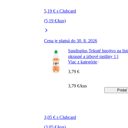
5,19 € s Clubcard
(5,19 €/kus)
Cena je platná do 30. 8. 2026
Sandisplus Tekuté hnojivo na list
okrasné a izbové rastliny 1 l
Viac z kategórie
3,79 €
3,79 €/kus
Pridať
3,05 € s Clubcard
(3,05 €/kus)