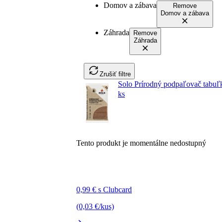
Domov a zábava
Remove
Domov a zábava
Záhrada
Remove
Záhrada
Zrušiť filtre
Solo Prírodný podpaľovač tabuľ
ks
Tento produkt je momentálne nedostupný
0,99 € s Clubcard
(0,03 €/kus)