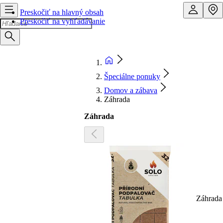
Preskočiť na hlavný obsah
Preskočiť na vyhľadávanie
Špeciálne ponuky
Domov a zábava
Záhrada
Záhrada
Záhrada