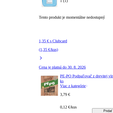
1 (1)
Tento produkt je momentálne nedostupný
1,35 € s Clubcard
(1,35 €/kus)
Cena je platná do 30. 8. 2026
PE-PO Podpaľovač z drevitej vl
ks
Viac z kategórie
3,79 €
0,12 €/kus
Pridať