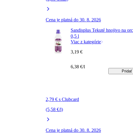
Cena je platná do 30. 8. 2026
Sandisplus Tekuté hnojivo na or
0,5 l
Viac z kategórie
3,19 €
6,38 €/l
Pridať
2,79 € s Clubcard
(5,58 €/l)
Cena je platná do 30. 8. 2026