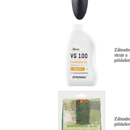
Záhradn
stroje a
prísluše
Záhradn
prísluše