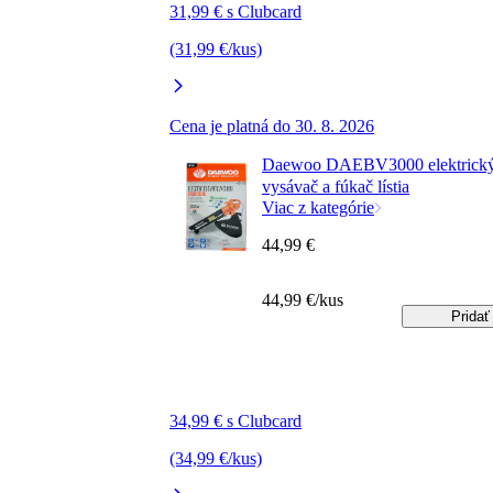
31,99 € s Clubcard
(31,99 €/kus)
Cena je platná do 30. 8. 2026
Daewoo DAEBV3000 elektrick
vysávač a fúkač lístia
Viac z kategórie
44,99 €
44,99 €/kus
Pridať
34,99 € s Clubcard
(34,99 €/kus)