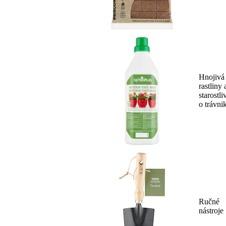
Hnojivá
rastliny 
starostli
o trávni
Ručné
nástroje