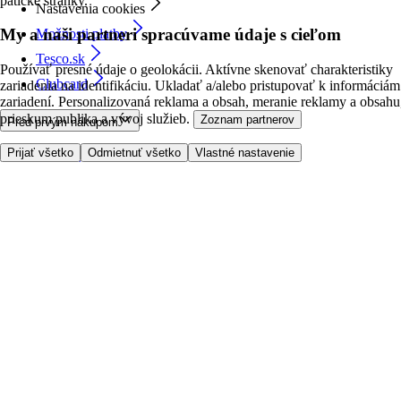
pätičke stránky.
Nastavenia cookies
My a naši partneri spracúvame údaje s cieľom
Možnosti platby
Tesco.sk
Používať presné údaje o geolokácii. Aktívne skenovať charakteristiky
Clubcard
zariadenia na identifikáciu. Ukladať a/alebo pristupovať k informáciám
zariadení. Personalizovaná reklama a obsah, meranie reklamy a obsahu
prieskum publika a vývoj služieb.
Zoznam partnerov
Pred prvým nákupom
Prijať všetko
Odmietnuť všetko
Vlastné nastavenie
Ako nakupovať
Registrácia
Objednanie doručenia
Moje obľúbené
Kontaktujte nás
Tesco.sk
Zákaznícka linka - 0800222333
Výber obchodu