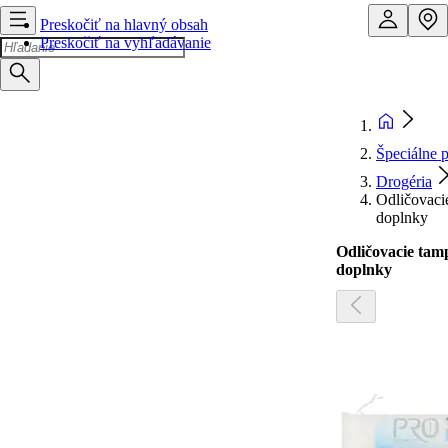
Preskočiť na hlavný obsah
Preskočiť na vyhľadávanie
Špeciálne 
Drogéria
Odličovacie
doplnky
Odličovacie tamp
doplnky