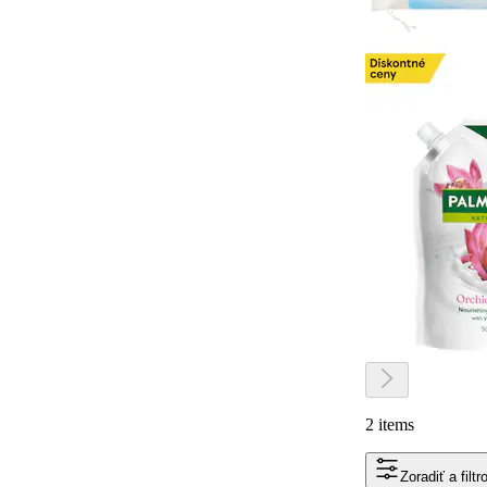
2 items
Zoradiť a filtr