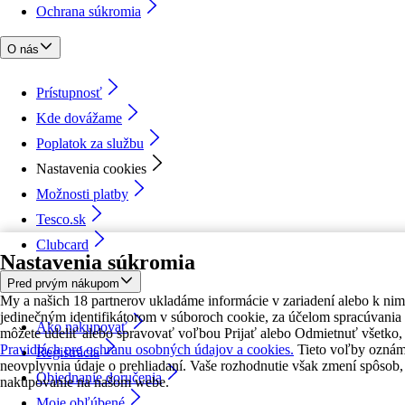
Ochrana súkromia
O nás
Prístupnosť
Kde dovážame
Poplatok za službu
Nastavenia cookies
Možnosti platby
Tesco.sk
Clubcard
Nastavenia súkromia
Pred prvým nákupom
My a našich 18 partnerov ukladáme informácie v zariadení alebo k nim
jedinečným identifikátorom v súboroch cookie, za účelom spracúvania
Ako nakupovať
môžete udeliť alebo spravovať voľbou Prijať alebo Odmietnuť všetko
Pravidlách pre ochranu osobných údajov a cookies.
Tieto voľby oznám
Registrácia
neovplyvnia údaje o prehliadaní. Vaše rozhodnutie však zmení spôso
Objednanie doručenia
nakupovanie na našom webe.
Moje obľúbené