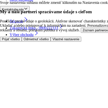
Svoje nastavenia súhlasu môžete zmeniť kliknutím na Nastavenia cooki
Kontaktujte nás
My a naši partneri spracúvame údaje s cieľom
Používať presné údaje o geolokácii. Aktívne skenovať charakteristiky za
Tesco.sk
Ukladať a/alebo pristupovať k informáciám na zariadení. Personalizov
Zákaznícka linka - 0800222333
reklamy a obsahu, prieskum publika a vývoj služieb.
Zoznam partnerov
Výber obchodu
Prijať všetko
Odmietnuť všetko
Vlastné nastavenie
followUs
©
Tesco Stores SR, a.s. 2026