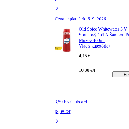
Cena je platná do 6. 9. 2026
Old Spice Whitewater 3 V 
Sprchový Gél A Šampón P
Mužov 400ml
Viac z kategórie
4,15 €
10,38 €/l
Pri
3,59 € s Clubcard
(8,98 €/l)