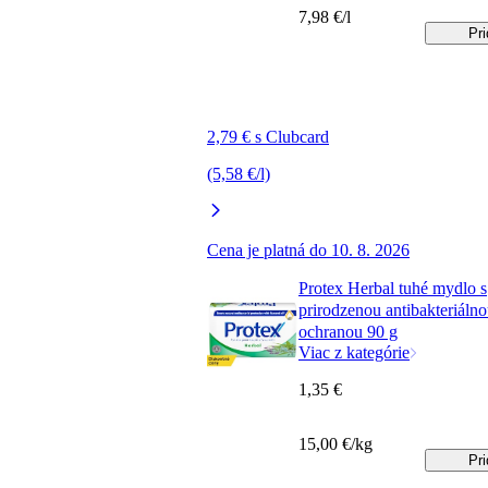
7,98 €/l
Pri
2,79 € s Clubcard
(5,58 €/l)
Cena je platná do 10. 8. 2026
Protex Herbal tuhé mydlo s
prirodzenou antibakteriáln
ochranou 90 g
Viac z kategórie
1,35 €
15,00 €/kg
Pri