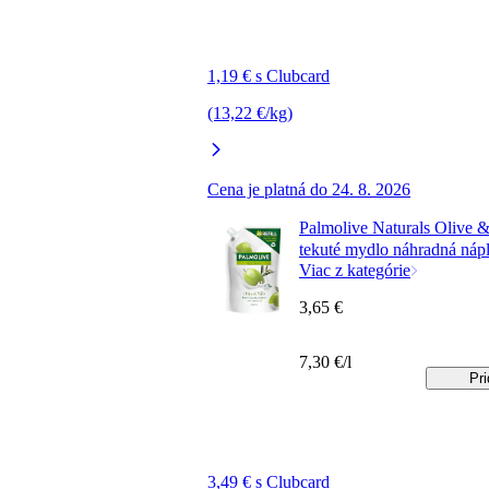
1,19 € s Clubcard
(13,22 €/kg)
Cena je platná do 24. 8. 2026
Palmolive Naturals Olive 
tekuté mydlo náhradná náp
Viac z kategórie
3,65 €
7,30 €/l
Pri
3,49 € s Clubcard