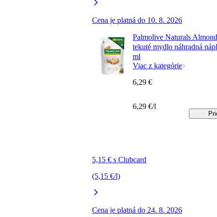
Cena je platná do 10. 8. 2026
Palmolive Naturals Almon
tekuté mydlo náhradná náp
ml
Viac z kategórie
6,29 €
6,29 €/l
Pri
5,15 € s Clubcard
(5,15 €/l)
Cena je platná do 24. 8. 2026