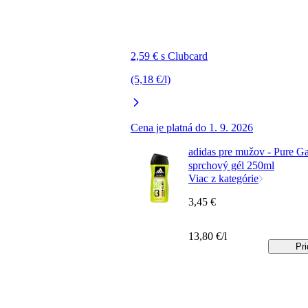
2,59 € s Clubcard
(5,18 €/l)
Cena je platná do 1. 9. 2026
adidas pre mužov - Pure 
sprchový gél 250ml
Viac z kategórie
3,45 €
13,80 €/l
Pri