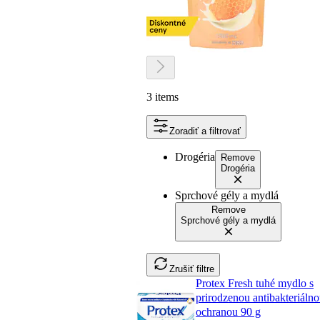
3 items
Zoradiť a filtrovať
Drogéria
Remove
Drogéria
Sprchové gély a mydlá
Remove
Sprchové gély a mydlá
Zrušiť filtre
Protex Fresh tuhé mydlo s
prirodzenou antibakteriáln
ochranou 90 g