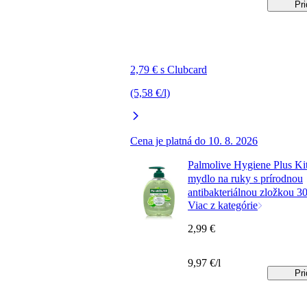
Pri
2,79 € s Clubcard
(5,58 €/l)
Cena je platná do 10. 8. 2026
Palmolive Hygiene Plus Ki
mydlo na ruky s prírodnou
antibakteriálnou zložkou 3
Viac z kategórie
2,99 €
9,97 €/l
Pri