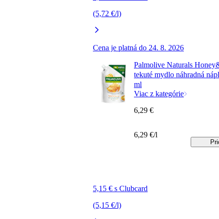
(5,72 €/l)
Cena je platná do 24. 8. 2026
Palmolive Naturals Honey
tekuté mydlo náhradná náp
ml
Viac z kategórie
6,29 €
6,29 €/l
Pri
5,15 € s Clubcard
(5,15 €/l)