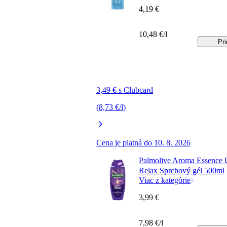
4,19 €
10,48 €/l
Pri
3,49 € s Clubcard
(8,73 €/l)
Cena je platná do 10. 8. 2026
Palmolive Aroma Essence 
Relax Sprchový gél 500ml
Viac z kategórie
3,99 €
7,98 €/l