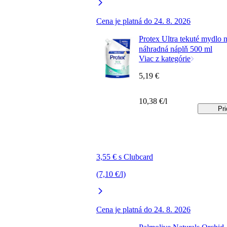
Cena je platná do 24. 8. 2026
Protex Ultra tekuté mydlo 
náhradná náplň 500 ml
Viac z kategórie
5,19 €
10,38 €/l
Pri
3,55 € s Clubcard
(7,10 €/l)
Cena je platná do 24. 8. 2026