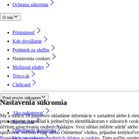
Ochrana súkromia
O nás
Prístupnosť
Kde dovážame
Poplatok za službu
Nastavenia cookies
Možnosti platby
Tesco.sk
Clubcard
Pred prvým nákupom
Nastavenia súkromia
Ako nakupovať
My a našich 18 partnerov ukladáme informácie v zariadení alebo k nim
pristupujeme, napríklad k jedinečným identifikátorom v súboroch cooki
Registrácia
účelom spracúvania osobných údajov. Svoj súhlas môžete udeliť alebo
Objednanie doručenia
spravovať voľbou Prijať alebo Odmietnuť všetko, prípadne kedykoľve
Pravidlách pre ochranu osobných údajov a cookies.
Tieto voľby ozná
Moje obľúbené