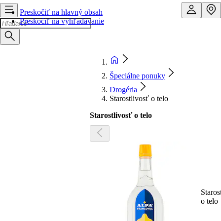
Preskočiť na hlavný obsah
Preskočiť na vyhľadávanie
Špeciálne ponuky
Drogéria
Starostlivosť o telo
Starostlivosť o telo
Staros
o telo