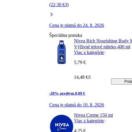
(22,30 €/l)
Cena je platná do 24. 8. 2026
Špeciálna ponuka
Nivea Rich Nourishing Body 
Výživné telové mlieko 400 ml
Viac z kategórie
5,79 €
14,48 €/l
Prid
-28%, predtým 8,09 €
Cena je platná do 10. 8. 2026
Nivea Creme 150 ml
Viac z kategórie
4,25 €