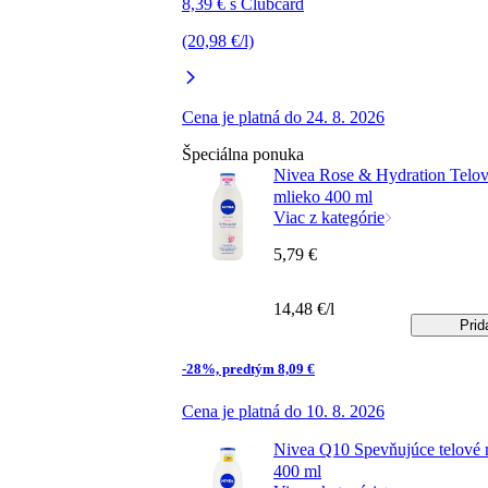
8,39 € s Clubcard
(20,98 €/l)
Cena je platná do 24. 8. 2026
Špeciálna ponuka
Nivea Rose & Hydration Telo
mlieko 400 ml
Viac z kategórie
5,79 €
14,48 €/l
Prid
-28%, predtým 8,09 €
Cena je platná do 10. 8. 2026
Nivea Q10 Spevňujúce telové 
400 ml