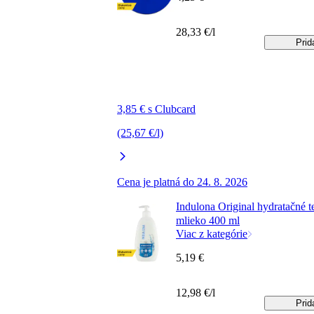
28,33 €/l
Prid
3,85 € s Clubcard
(25,67 €/l)
Cena je platná do 24. 8. 2026
Indulona Original hydratačné t
mlieko 400 ml
Viac z kategórie
5,19 €
12,98 €/l
Prid