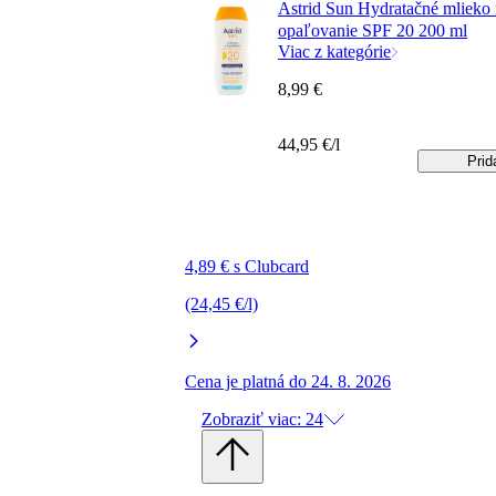
Astrid Sun Hydratačné mlieko
opaľovanie SPF 20 200 ml
Viac z kategórie
8,99 €
44,95 €/l
Prid
4,89 € s Clubcard
(24,45 €/l)
Cena je platná do 24. 8. 2026
Zobraziť viac: 24