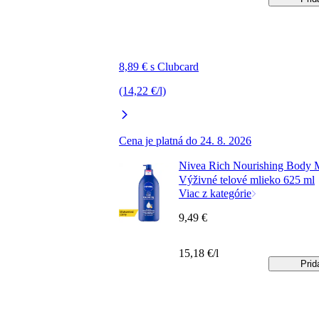
8,89 € s Clubcard
(14,22 €/l)
Cena je platná do 24. 8. 2026
Nivea Rich Nourishing Body 
Výživné telové mlieko 625 ml
Viac z kategórie
9,49 €
15,18 €/l
Prid