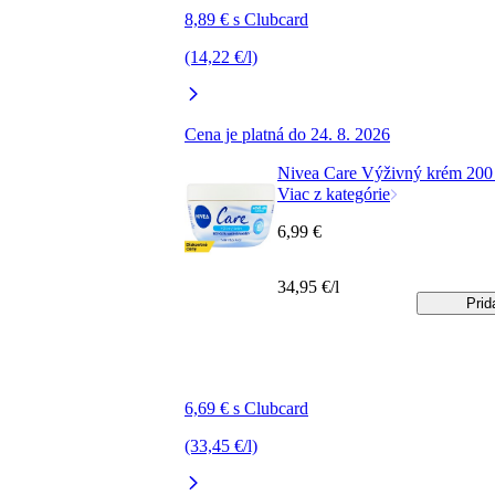
8,89 € s Clubcard
(14,22 €/l)
Cena je platná do 24. 8. 2026
Nivea Care Výživný krém 200
Viac z kategórie
6,99 €
34,95 €/l
Prid
6,69 € s Clubcard
(33,45 €/l)