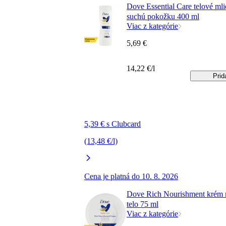
Dove Essential Care telové mli
suchú pokožku 400 ml
Viac z kategórie
5,69 €
14,22 €/l
Prid
5,39 € s Clubcard
(13,48 €/l)
Cena je platná do 10. 8. 2026
Dove Rich Nourishment krém n
telo 75 ml
Viac z kategórie