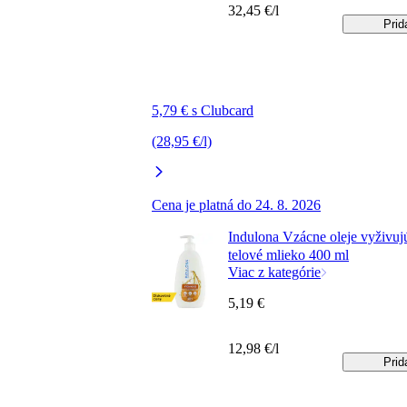
32,45 €/l
Prid
5,79 € s Clubcard
(28,95 €/l)
Cena je platná do 24. 8. 2026
Indulona Vzácne oleje vyživuj
telové mlieko 400 ml
Viac z kategórie
5,19 €
12,98 €/l
Prid