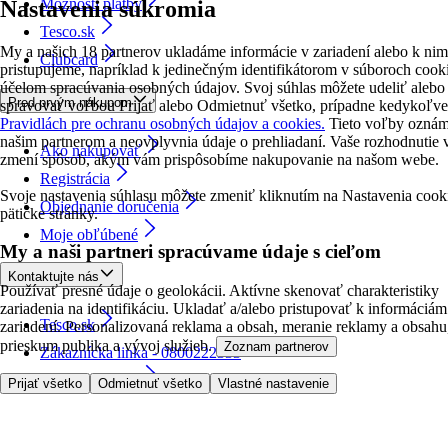
Možnosti platby
Nastavenia súkromia
Tesco.sk
My a našich 18 partnerov ukladáme informácie v zariadení alebo k nim
Clubcard
pristupujeme, napríklad k jedinečným identifikátorom v súboroch cooki
účelom spracúvania osobných údajov. Svoj súhlas môžete udeliť alebo
Pred prvým nákupom
spravovať voľbou Prijať alebo Odmietnuť všetko, prípadne kedykoľve
Pravidlách pre ochranu osobných údajov a cookies.
Tieto voľby ozná
našim partnerom a neovplyvnia údaje o prehliadaní. Vaše rozhodnutie 
Ako nakupovať
zmení spôsob, akým vám prispôsobíme nakupovanie na našom webe.
Registrácia
Svoje nastavenia súhlasu môžete zmeniť kliknutím na Nastavenia cook
Objednanie doručenia
pätičke stránky.
Moje obľúbené
My a naši partneri spracúvame údaje s cieľom
Kontaktujte nás
Používať presné údaje o geolokácii. Aktívne skenovať charakteristiky
zariadenia na identifikáciu. Ukladať a/alebo pristupovať k informáciám
Tesco.sk
zariadení. Personalizovaná reklama a obsah, meranie reklamy a obsahu
prieskum publika a vývoj služieb.
Zoznam partnerov
Zákaznícka linka - 0800222333
Výber obchodu
Prijať všetko
Odmietnuť všetko
Vlastné nastavenie
followUs