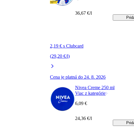
36,67 €/l
Prid
2,19 € s Clubcard
(29,20 €/l)
Cena je platná do 24. 8. 2026
Nivea Creme 250 ml
Viac z kategórie
6,09 €
24,36 €/l
Prid