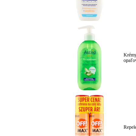
Krémy
opaľo
Repel