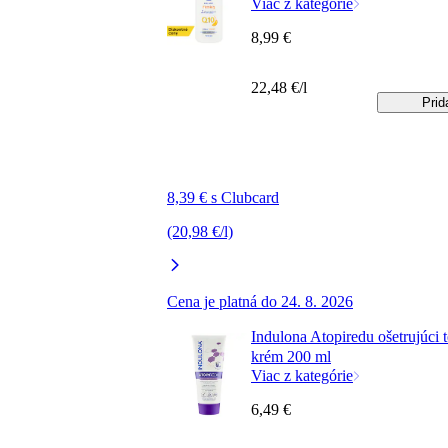
Viac z kategórie
8,99 €
22,48 €/l
Prid
8,39 € s Clubcard
(20,98 €/l)
Cena je platná do 24. 8. 2026
Indulona Atopiredu ošetrujúci 
krém 200 ml
Viac z kategórie
6,49 €