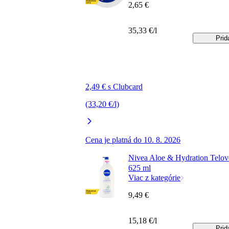
2,65 €
35,33 €/l
Prid
2,49 € s Clubcard
(33,20 €/l)
Cena je platná do 10. 8. 2026
Nivea Aloe & Hydration Telov
625 ml
Viac z kategórie
9,49 €
15,18 €/l
Prid