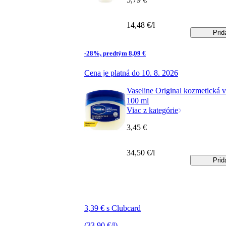
14,48 €/l
Prid
-28%, predtým 8,09 €
Cena je platná do 10. 8. 2026
Vaseline Original kozmetická v
100 ml
Viac z kategórie
3,45 €
34,50 €/l
Prid
3,39 € s Clubcard
(33,90 €/l)