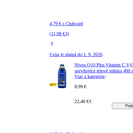
4,79 € s Clubcard
(11,98 €/l)
Cena je platná do 1. 9. 2026
Nivea Q10 Plus Vitamin C Vý
spevňujúce telové mlieko 400 
Viac z kategórie
8,99 €
22,48 €/l
Prid