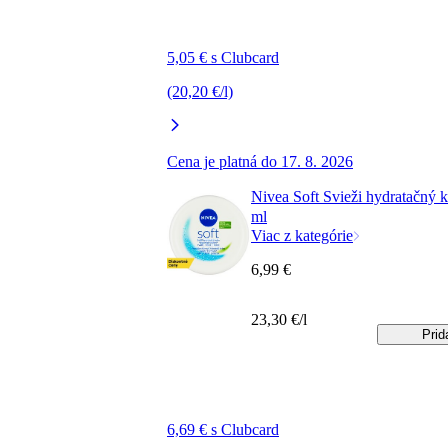
5,05 € s Clubcard
(20,20 €/l)
Cena je platná do 17. 8. 2026
Nivea Soft Svieži hydratačný 
ml
Viac z kategórie
6,99 €
23,30 €/l
Prid
6,69 € s Clubcard