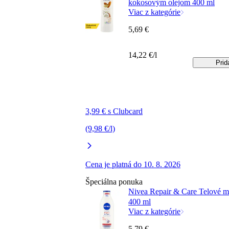
kokosovým olejom 400 ml
Viac z kategórie
5,69 €
14,22 €/l
Prid
3,99 € s Clubcard
(9,98 €/l)
Cena je platná do 10. 8. 2026
Špeciálna ponuka
Nivea Repair & Care Telové m
400 ml
Viac z kategórie
5,79 €