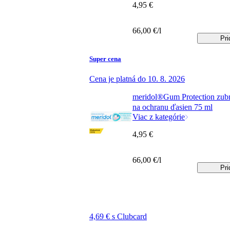
4,95 €
66,00 €/l
Pri
Super cena
Cena je platná do 10. 8. 2026
meridol®Gum Protection zubn
na ochranu ďasien 75 ml
Viac z kategórie
4,95 €
66,00 €/l
Pri
4,69 € s Clubcard