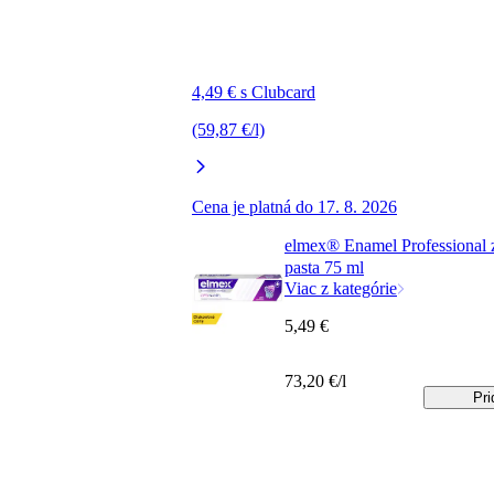
4,49 € s Clubcard
(59,87 €/l)
Cena je platná do 17. 8. 2026
elmex® Enamel Professional 
pasta 75 ml
Viac z kategórie
5,49 €
73,20 €/l
Pri