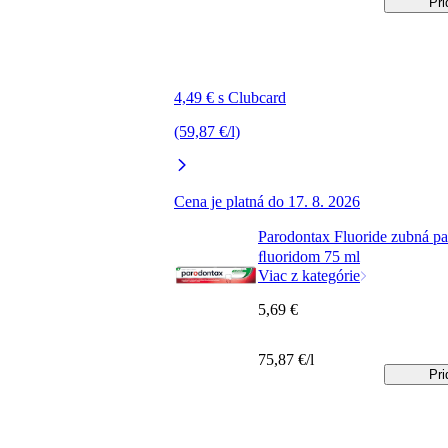
Pri
4,49 € s Clubcard
(59,87 €/l)
Cena je platná do 17. 8. 2026
Parodontax Fluoride zubná pa
ﬂuoridom 75 ml
Viac z kategórie
5,69 €
75,87 €/l
Pri