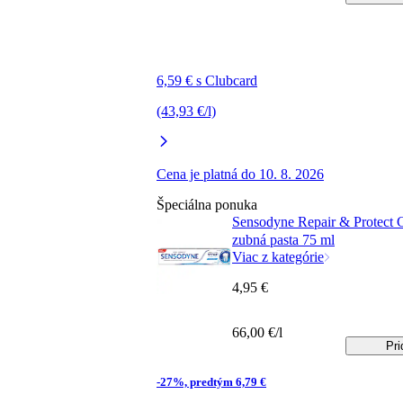
6,59 € s Clubcard
(43,93 €/l)
Cena je platná do 10. 8. 2026
Špeciálna ponuka
Sensodyne Repair & Protect 
zubná pasta 75 ml
Viac z kategórie
4,95 €
66,00 €/l
Pri
-27%, predtým 6,79 €