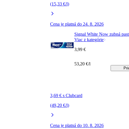
(15,33 €/l)
Cena je platná do 24. 8. 2026
Signal White Now zubná past
Viac z kategórie
3,99 €
53,20 €/l
Pri
3,69 € s Clubcard
(49,20 €/l)
Cena je platná do 10. 8. 2026