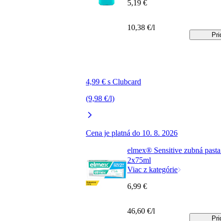
5,19 €
10,38 €/l
Pri
4,99 € s Clubcard
(9,98 €/l)
Cena je platná do 10. 8. 2026
elmex® Sensitive zubná past
2x75ml
Viac z kategórie
6,99 €
46,60 €/l
Pri