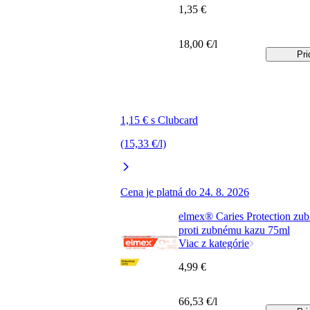
1,35 €
18,00 €/l
Pri
1,15 € s Clubcard
(15,33 €/l)
Cena je platná do 24. 8. 2026
elmex® Caries Protection zub
proti zubnému kazu 75ml
Viac z kategórie
4,99 €
66,53 €/l