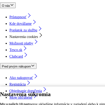
O nás
Prístupnosť
Kde dovážame
Poplatok za službu
Nastavenia cookies
Možnosti platby
Tesco.sk
Clubcard
Pred prvým nákupom
Ako nakupovať
Registrácia
Objednanie doručenia
Nastavenia súkromia
Moje obľúbené
My a našich 18 partnerov ukladáme informácie v zariadení alebo k nim