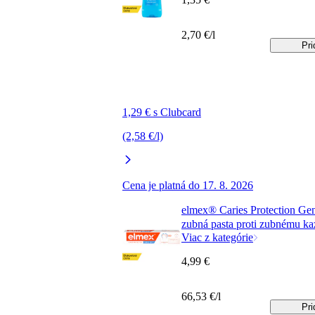
2,70 €/l
Pri
1,29 € s Clubcard
(2,58 €/l)
Cena je platná do 17. 8. 2026
elmex® Caries Protection Gen
zubná pasta proti zubnému ka
Viac z kategórie
4,99 €
66,53 €/l
Pri