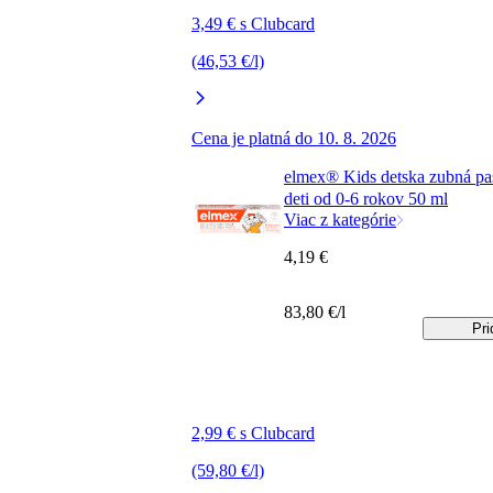
3,49 € s Clubcard
(46,53 €/l)
Cena je platná do 10. 8. 2026
elmex® Kids detska zubná pas
deti od 0-6 rokov 50 ml
Viac z kategórie
4,19 €
83,80 €/l
Pri
2,99 € s Clubcard
(59,80 €/l)