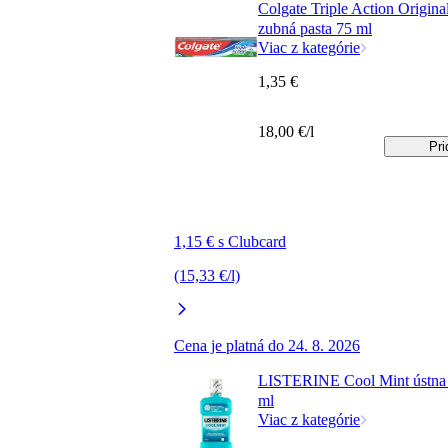
Colgate Triple Action Origina
zubná pasta 75 ml
Viac z kategórie
1,35 €
18,00 €/l
Pri
1,15 € s Clubcard
(15,33 €/l)
Cena je platná do 24. 8. 2026
LISTERINE Cool Mint ústna
ml
Viac z kategórie