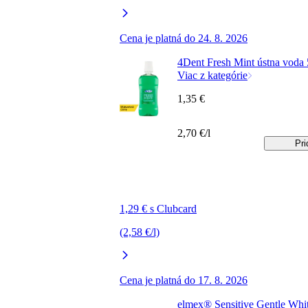
Cena je platná do 24. 8. 2026
4Dent Fresh Mint ústna voda
Viac z kategórie
1,35 €
2,70 €/l
Pri
1,29 € s Clubcard
(2,58 €/l)
Cena je platná do 17. 8. 2026
elmex® Sensitive Gentle Whi