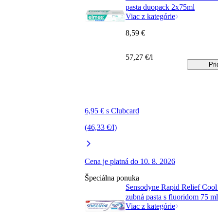
pasta duopack 2x75ml
Viac z kategórie
8,59 €
57,27 €/l
Pri
6,95 € s Clubcard
(46,33 €/l)
Cena je platná do 10. 8. 2026
Špeciálna ponuka
Sensodyne Rapid Relief Cool
zubná pasta s fluoridom 75 ml
Viac z kategórie