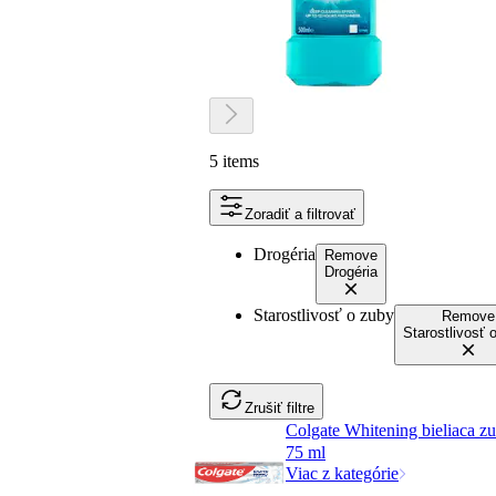
5 items
Zoradiť a filtrovať
Drogéria
Remove
Drogéria
Starostlivosť o zuby
Remove
Starostlivosť 
Zrušiť filtre
Colgate Whitening bieliaca z
75 ml
Viac z kategórie