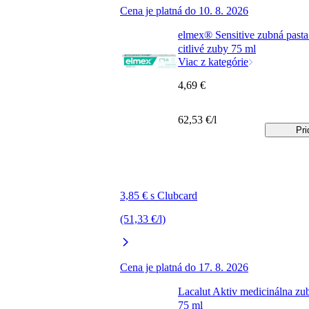
Cena je platná do 10. 8. 2026
elmex® Sensitive zubná pasta
citlivé zuby 75 ml
Viac z kategórie
4,69 €
62,53 €/l
Pri
3,85 € s Clubcard
(51,33 €/l)
Cena je platná do 17. 8. 2026
Lacalut Aktiv medicinálna zu
75 ml