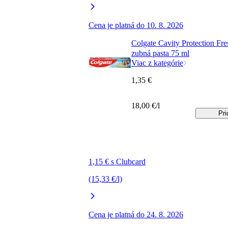
Cena je platná do 10. 8. 2026
Colgate Cavity Protection Fr
zubná pasta 75 ml
Viac z kategórie
1,35 €
18,00 €/l
Pri
1,15 € s Clubcard
(15,33 €/l)
Cena je platná do 24. 8. 2026