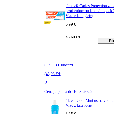
elmex® Caries Protection zub
proti zubnému kazu duopack
Viac z kategórie
6,99 €
46,60 €/l
Pri
6,59 € s Clubcard
(43,93 €/l)
Cena je platná do 10. 8. 2026
4Dent Cool Mint ústna voda 
Viac z kategórie
1,35 €