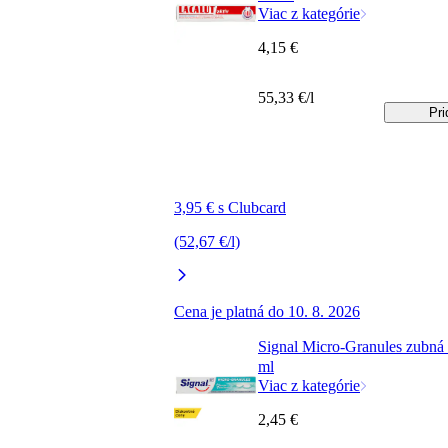
Viac z kategórie
4,15 €
55,33 €/l
Pri
3,95 € s Clubcard
(52,67 €/l)
Cena je platná do 10. 8. 2026
Signal Micro-Granules zubná 
ml
Viac z kategórie
2,45 €