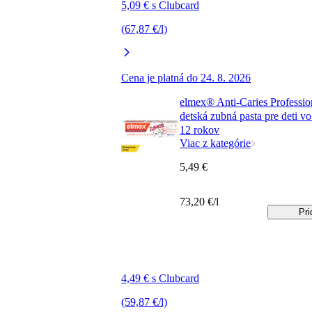
5,09 € s Clubcard
(67,87 €/l)
Cena je platná do 24. 8. 2026
elmex® Anti-Caries Professio
detská zubná pasta pre deti v
12 rokov
Viac z kategórie
5,49 €
73,20 €/l
Pri
4,49 € s Clubcard
(59,87 €/l)