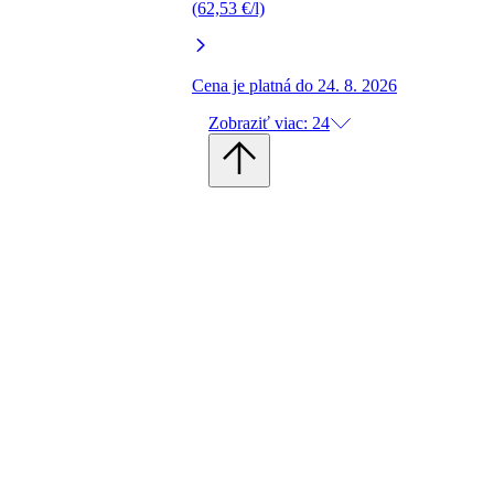
(62,53 €/l)
Cena je platná do 24. 8. 2026
Zobraziť viac: 24