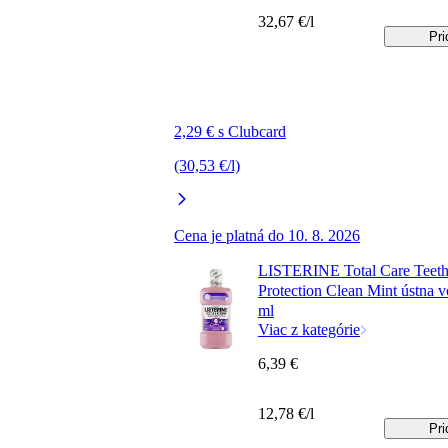
32,67 €/l
Pri
2,29 € s Clubcard
(30,53 €/l)
Cena je platná do 10. 8. 2026
LISTERINE Total Care Teet
Protection Clean Mint ústna 
ml
Viac z kategórie
6,39 €
12,78 €/l
Pri