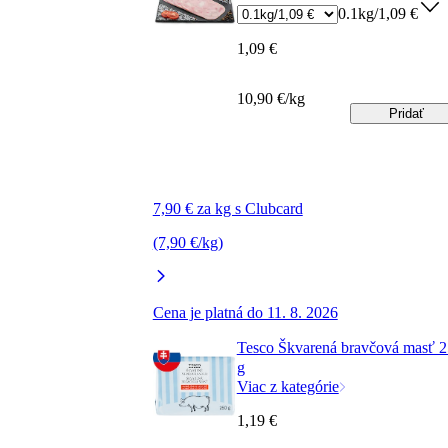
0.1kg/1,09 €
1,09 €
10,90 €/kg
Pridať
7,90 € za kg s Clubcard
(7,90 €/kg)
Cena je platná do 11. 8. 2026
Tesco Škvarená bravčová masť 
g
Viac z kategórie
1,19 €