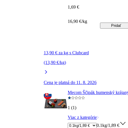
1,69 €
16,90 €/kg
Pridať
13,90 € za kg s Clubcard
(13,90 €/kg)
Cena je platná do 11. 8. 2026
Mecom Ščipák humenský krájan
1 (1)
Viac z kategórie
0.1kg/1,89 €