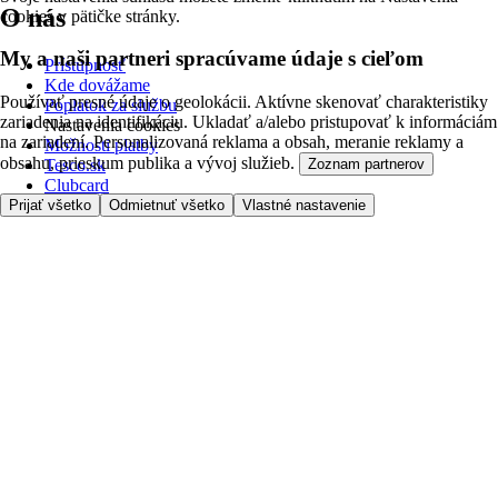
O nás
cookies v pätičke stránky.
My a naši partneri spracúvame údaje s cieľom
Prístupnosť
Kde dovážame
Používať presné údaje o geolokácii. Aktívne skenovať charakteristiky
Poplatok za službu
zariadenia na identifikáciu. Ukladať a/alebo pristupovať k informáciám
Nastavenia cookies
na zariadení. Personalizovaná reklama a obsah, meranie reklamy a
Možnosti platby
obsahu, prieskum publika a vývoj služieb.
Tesco.sk
Zoznam partnerov
Clubcard
Prijať všetko
Odmietnuť všetko
Vlastné nastavenie
Pred prvým nákupom
Ako nakupovať
Registrácia
Objednanie doručenia
Moje obľúbené
Kontaktujte nás
Tesco.sk
Zákaznícka linka - 0800222333
Výber obchodu