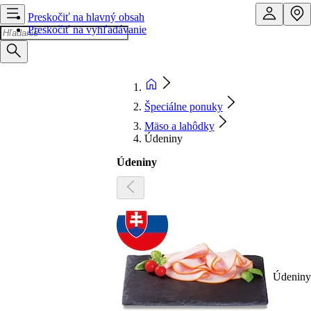
Preskočiť na hlavný obsah
Preskočiť na vyhľadávanie
Špeciálne ponuky
Mäso a lahôdky
Údeniny
Údeniny
Údeniny