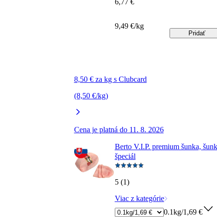
6,77 €
9,49 €/kg
Pridať
8,50 € za kg s Clubcard
(8,50 €/kg)
Cena je platná do 11. 8. 2026
Berto V.I.P. premium šunka, šun
špeciál
5 (1)
Viac z kategórie
0.1kg/1,69 €