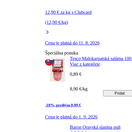
12,90 € za kg s Clubcard
(12,90 €/kg)
Cena je platná do 11. 8. 2026
Špeciálna ponuka
Tesco Malokarpatská saláma 100
Viac z kategórie
0,89 €
8,90 €/kg
Pridať
-10%, predtým 0,99 €
Cena je platná do 1. 9. 2026
Baron Oravská slanina pult