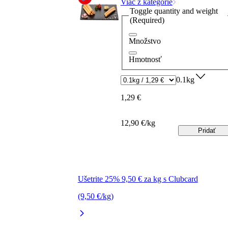
Viac z kategórie
Toggle quantity and weight
(Required)
Množstvo
Hmotnosť
0.1kg
1,29 €
12,90 €/kg
Pridať
Ušetrite 25% 9,50 € za kg s Clubcard
(9,50 €/kg)