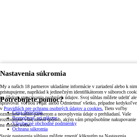
Nastavenia súkromia
My a našich 18 partnerov ukladáme informácie v zariadení alebo k nim
pristupujeme, napríklad k jedinečným identifikátorom v súboroch cook
za účelom spracúvania osobných údajov. Svoj súhlas môžete udeliť al
Potrebujete pomoc?
spravovať voľbou Prijať alebo Odmietnuť všetko, prípadne kedykoľv
v
Pravidlách pre ochranu osobných údajov a cookies.
Tieto voľby
Cena doručenia
oznámime našim partnerom a neovplyvnia údaje o prehliadaní. Vaše
Bezpečnosť pri nákupe
rozhodnutie však zmení spôsob, akým vám prispôsobíme nakupovanie
Všeobecné obchodné podmienky
na našom webe.
Ochrana súkromia
Svoje nastavenia súhlasu môžete zmeniť kliknutím na Nastavenia