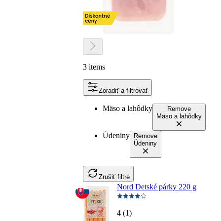
3 items
Zoradiť a filtrovať
Mäso a lahôdky
Remove
Mäso a lahôdky
Údeniny
Remove
Údeniny
Zrušiť filtre
Nord Detské párky 220 g
4 (1)