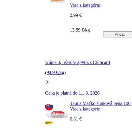
Viac z kategórie
2,99 €
13,59 €/kg
Pridať
Kúpte 3, ušetrite 2,99 € s Clubcard
(9,09 €/kg)
Cena je platná do 11. 8. 2026
Tauris Maťko šunková pena 100 
Viac z kategórie
0,81 €