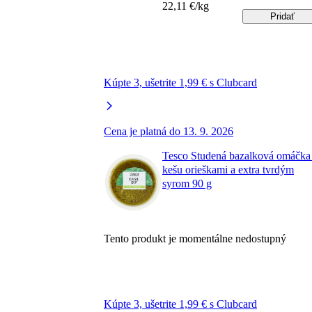
22,11 €/kg
Pridať
Kúpte 3, ušetrite 1,99 € s Clubcard
Cena je platná do 13. 9. 2026
Tesco Studená bazalková omáčka
kešu orieškami a extra tvrdým
syrom 90 g
Tento produkt je momentálne nedostupný
Kúpte 3, ušetrite 1,99 € s Clubcard