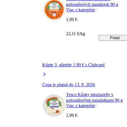
polosušených paradajok 90 g
Viac z kategórie
1,99 €
22,11 €/kg
Pridať
Kúpte 3, ušetrite 1,99 € s Clubcard
Cena je platná do 13. 9. 2026
Tesco Kúsky mozzarelly s
polosušenými paradajkami 90 g
Viac z kategórie
1,99 €