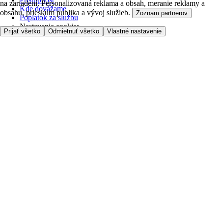
na zariadení. Personalizovaná reklama a obsah, meranie reklamy a
Kde dovážame
obsahu, prieskum publika a vývoj služieb.
Zoznam partnerov
Poplatok za službu
Nastavenia cookies
Prijať všetko
Odmietnuť všetko
Vlastné nastavenie
Možnosti platby
Tesco.sk
Clubcard
Pred prvým nákupom
Ako nakupovať
Registrácia
Objednanie doručenia
Moje obľúbené
Kontaktujte nás
Tesco.sk
Zákaznícka linka - 0800222333
Výber obchodu
Potrebujete pomoc?