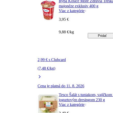
Ryba Košice More Zdravia Tresk
majonéze exklusiv 400 g
Viac z kategórie
3,95 €
9,88 €/kg
Pridať
2,99 € s Clubcard
(7,48 €/kg)
Cena je platná do 11. 8. 2026
Tesco Šalát s tuniakom, vajíčkom
jogurtovým dresingom 230 g
Viac z kategórie