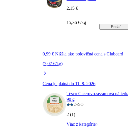
2,15 €
15,36 €/kg
Pridať
0,99 € Nižšia ako polovičná cena s Clubcard
(7,07 €/kg)
Cena je platná do 11. 8. 2026
Tesco Cícerovo-sezamová nátierk
90 g
2 (1)
Viac z kategórie