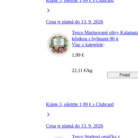
Kúpte 3, ušetrite 1,99 € s Clubcard
Cena je platná do 13. 9. 2026
Tesco Marinované olivy Kalamata
kôstkou s bylinami 90 g
Viac z kategórie
1,99 €
22,11 €/kg
Pridať
Kúpte 3, ušetrite 1,99 € s Clubcard
Cena je platná do 13. 9. 2026
Tesco Studená omáčka z