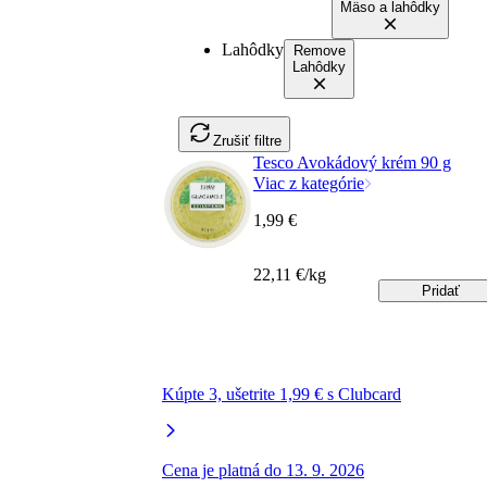
Mäso a lahôdky
Lahôdky
Remove
Lahôdky
Zrušiť filtre
Tesco Avokádový krém 90 g
Viac z kategórie
1,99 €
22,11 €/kg
Pridať
Kúpte 3, ušetrite 1,99 € s Clubcard
Cena je platná do 13. 9. 2026