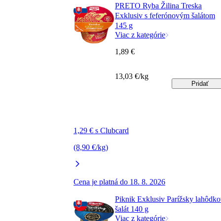
PRETO Ryba Žilina Treska
Exklusiv s feferónovým šalátom
145 g
Viac z kategórie
1,89 €
13,03 €/kg
Pridať
1,29 € s Clubcard
(8,90 €/kg)
Cena je platná do 18. 8. 2026
Piknik Exklusiv Parížsky lahôdk
šalát 140 g
Viac z kategórie