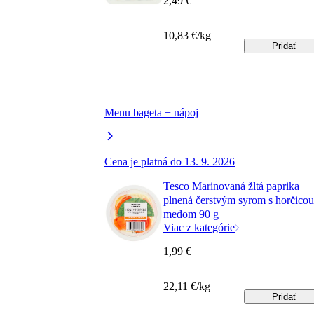
2,49 €
10,83 €/kg
Pridať
Menu bageta + nápoj
Cena je platná do 13. 9. 2026
Tesco Marinovaná žltá paprika
plnená čerstvým syrom s horčicou
medom 90 g
Viac z kategórie
1,99 €
22,11 €/kg
Pridať