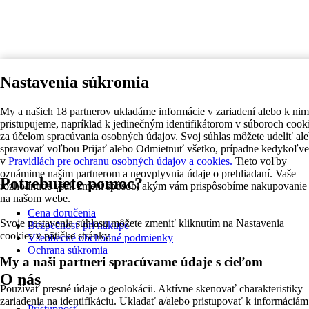
Nastavenia súkromia
My a našich 18 partnerov ukladáme informácie v zariadení alebo k nim
pristupujeme, napríklad k jedinečným identifikátorom v súboroch cook
za účelom spracúvania osobných údajov. Svoj súhlas môžete udeliť al
spravovať voľbou Prijať alebo Odmietnuť všetko, prípadne kedykoľv
v
Pravidlách pre ochranu osobných údajov a cookies.
Tieto voľby
oznámime našim partnerom a neovplyvnia údaje o prehliadaní. Vaše
Potrebujete pomoc?
rozhodnutie však zmení spôsob, akým vám prispôsobíme nakupovanie
na našom webe.
Cena doručenia
Svoje nastavenia súhlasu môžete zmeniť kliknutím na Nastavenia
Bezpečnosť pri nákupe
cookies v pätičke stránky.
Všeobecné obchodné podmienky
Ochrana súkromia
My a naši partneri spracúvame údaje s cieľom
O nás
Používať presné údaje o geolokácii. Aktívne skenovať charakteristiky
zariadenia na identifikáciu. Ukladať a/alebo pristupovať k informáciám
Prístupnosť