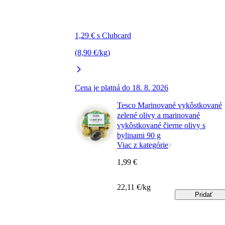
1,29 € s Clubcard
(8,90 €/kg)
Cena je platná do 18. 8. 2026
Tesco Marinované vykôstkované
zelené olivy a marinované
vykôstkované čierne olivy s
bylinami 90 g
Viac z kategórie
1,99 €
22,11 €/kg
Pridať