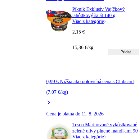
Piknik Exklusiv Vajíčkový
lahôdkový šalát 140 g
Viac z kategórie
2,15 €
15,36 €/kg
Pridať
0,99 € Nižšia ako polovičná cena s Clubcard
(7,07 €/kg)
Cena je platná do 11. 8. 2026
Tesco Marinované vykôstkované
zelené olivy plnené mandľami 90
Viac z kategórie