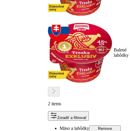
Balené
lahôdky
2 items
Zoradiť a filtrovať
Mäso a lahôdky
Remove