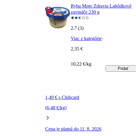
Ryba More Zdravia Lahôdkové
zavináče 230 g
2.7 (3)
Viac z kategórie
2,35 €
10,22 €/kg
Pridať
1,49 € s Clubcard
(6,48 €/kg)
Cena je platná do 11. 8. 2026