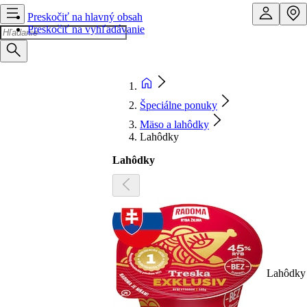
Preskočiť na hlavný obsah
Preskočiť na vyhľadávanie
Špeciálne ponuky
Mäso a lahôdky
Lahôdky
Lahôdky
Lahôdky