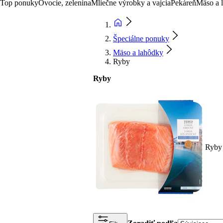
Top ponuky
Ovocie, zelenina
Mliečne výrobky a vajcia
Pekáreň
Mäso a 
Špeciálne ponuky
Mäso a lahôdky
Ryby
Ryby
Ryby