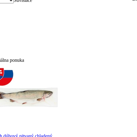
Súvisiace
iálna ponuka
uh dúhový pitvaný chladený