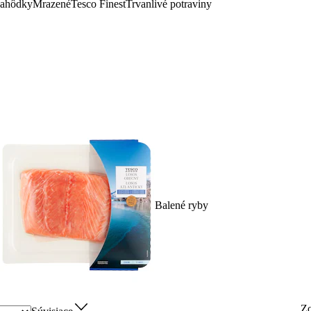
lahôdky
Mrazené
Tesco Finest
Trvanlivé potraviny
Balené ryby
Z