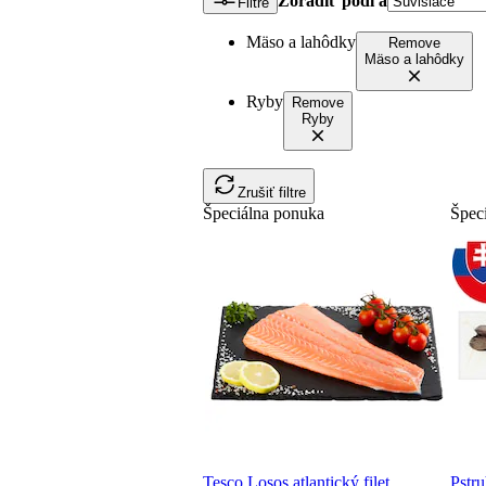
Zoradiť podľa
Filtre
Mäso a lahôdky
Remove
Mäso a lahôdky
Ryby
Remove
Ryby
Zrušiť filtre
Špeciálna ponuka
Špec
Tesco Losos atlantický filet
Pstr