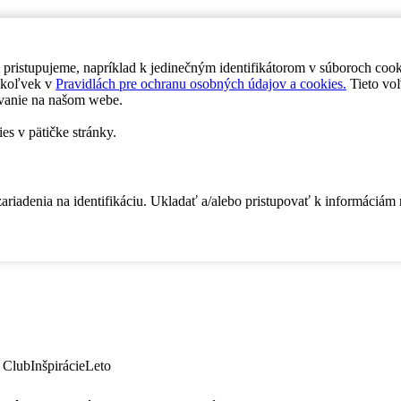
 pristupujeme, napríklad k jedinečným identifikátorom v súboroch coo
dykoľvek v
Pravidlách pre ochranu osobných údajov a cookies.
Tieto voľ
vanie na našom webe.
es v pätičke stránky.
zariadenia na identifikáciu. Ukladať a/alebo pristupovať k informáciám
 Club
Inšpirácie
Leto