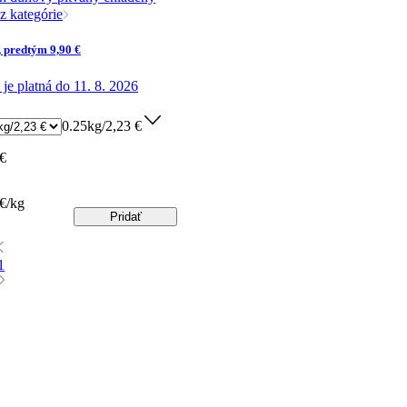
z kategórie
 predtým 9,90 €
je platná do 11. 8. 2026
0.25kg/2,23 €
 €
 €/kg
Pridať
1