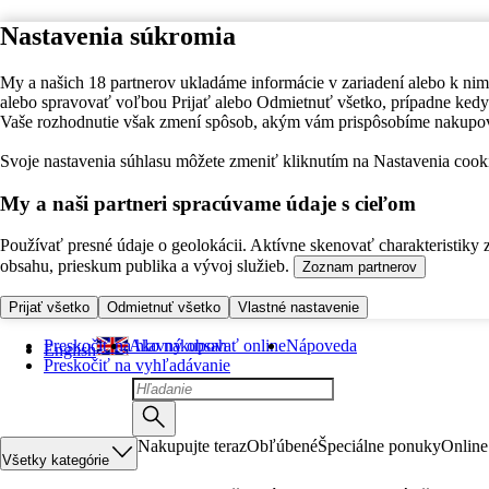
Nastavenia súkromia
My a našich 18 partnerov ukladáme informácie v zariadení alebo k nim
alebo spravovať voľbou Prijať alebo Odmietnuť všetko, prípadne ke
Vaše rozhodnutie však zmení spôsob, akým vám prispôsobíme nakupo
Svoje nastavenia súhlasu môžete zmeniť kliknutím na Nastavenia cooki
My a naši partneri spracúvame údaje s cieľom
Používať presné údaje o geolokácii. Aktívne skenovať charakteristiky 
obsahu, prieskum publika a vývoj služieb.
Zoznam partnerov
Prijať všetko
Odmietnuť všetko
Vlastné nastavenie
Preskočiť na hlavný obsah
Ako nakupovať online
Nápoveda
English
Preskočiť na vyhľadávanie
Nakupujte teraz
Obľúbené
Špeciálne ponuky
Online
Všetky kategórie