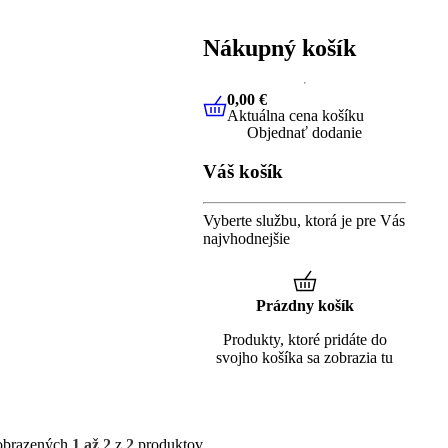
Nákupný košík
0,00 €
Aktuálna cena košíku
0,00 €
Aktuálna cena koší
Objednať dodanie
Váš košík
Vyberte službu, ktorá je pre Vás
najvhodnejšie
Prázdny košík
Produkty, ktoré pridáte do
svojho košíka sa zobrazia tu
obrazených
1 až 2
z
2
produktov