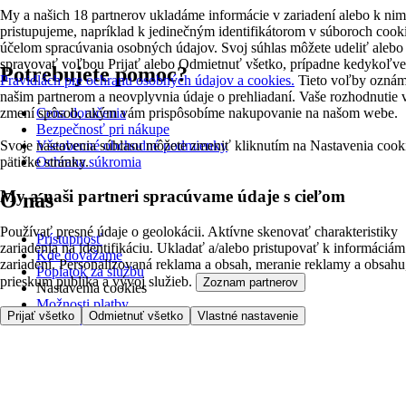
My a našich 18 partnerov ukladáme informácie v zariadení alebo k nim
pristupujeme, napríklad k jedinečným identifikátorom v súboroch cooki
účelom spracúvania osobných údajov. Svoj súhlas môžete udeliť alebo
spravovať voľbou Prijať alebo Odmietnuť všetko, prípadne kedykoľve
Potrebujete pomoc?
Pravidlách pre ochranu osobných údajov a cookies.
Tieto voľby ozná
našim partnerom a neovplyvnia údaje o prehliadaní. Vaše rozhodnutie 
zmení spôsob, akým vám prispôsobíme nakupovanie na našom webe.
Cena doručenia
Bezpečnosť pri nákupe
Svoje nastavenia súhlasu môžete zmeniť kliknutím na Nastavenia cook
Všeobecné obchodné podmienky
pätičke stránky.
Ochrana súkromia
My a naši partneri spracúvame údaje s cieľom
O nás
Používať presné údaje o geolokácii. Aktívne skenovať charakteristiky
Prístupnosť
zariadenia na identifikáciu. Ukladať a/alebo pristupovať k informáciám
Kde dovážame
zariadení. Personalizovaná reklama a obsah, meranie reklamy a obsahu
Poplatok za službu
prieskum publika a vývoj služieb.
Zoznam partnerov
Nastavenia cookies
Možnosti platby
Prijať všetko
Odmietnuť všetko
Vlastné nastavenie
Tesco.sk
Clubcard
Pred prvým nákupom