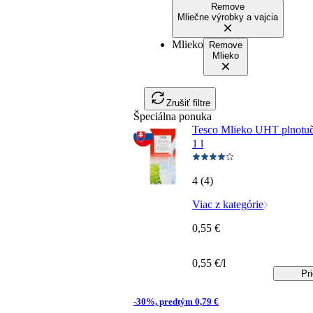
Remove
Mliečne výrobky a vajcia
Mlieko
Remove
Mlieko
Zrušiť filtre
Špeciálna ponuka
Tesco Mlieko UHT plnotu
1 l
4 (4)
Viac z kategórie
0,55 €
0,55 €/l
Pr
-30%, predtým 0,79 €