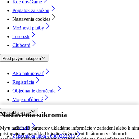
Kde dovážame
Poplatok za službu
Nastavenia cookies
Možnosti platby
Tesco.sk
Clubcard
Pred prvým nákupom
Ako nakupovať
Registrácia
Objednanie doručenia
Moje obľúbené
Kontaktujte nás
Nastavenia súkromia
Tesco.sk
My a našich 18 partnerov ukladáme informácie v zariadení alebo k nim
pristupujeme, napríklad k jedinečným identifikátorom v súboroch
Zákaznícka linka - 0800222333