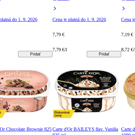
platná do 1. 9. 2026
Cena je platná do 1. 9. 2026
Cena je
7,79 €
7,19 €
7,79 €/l
8,72 €/
Pridať
Pridať
'Or Chocolate Brownie 825
Carte d'Or BAILEYS flav. Vanilla
Carte 