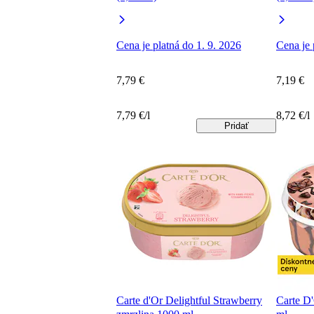
Cena je platná do 1. 9. 2026
Cena je 
7,79 €
7,19 €
7,79 €/l
8,72 €/l
Pridať
Carte d'Or Delightful Strawberry
Carte D