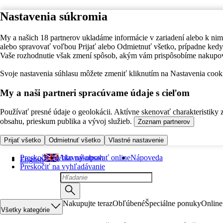
Nastavenia súkromia
My a našich 18 partnerov ukladáme informácie v zariadení alebo k nim
alebo spravovať voľbou Prijať alebo Odmietnuť všetko, prípadne ke
Vaše rozhodnutie však zmení spôsob, akým vám prispôsobíme nakupo
Svoje nastavenia súhlasu môžete zmeniť kliknutím na Nastavenia cooki
My a naši partneri spracúvame údaje s cieľom
Používať presné údaje o geolokácii. Aktívne skenovať charakteristiky 
obsahu, prieskum publika a vývoj služieb.
Zoznam partnerov
Prijať všetko
Odmietnuť všetko
Vlastné nastavenie
Preskočiť na hlavný obsah
Ako nakupovať online
Nápoveda
English
Preskočiť na vyhľadávanie
Nakupujte teraz
Obľúbené
Špeciálne ponuky
Online
Všetky kategórie