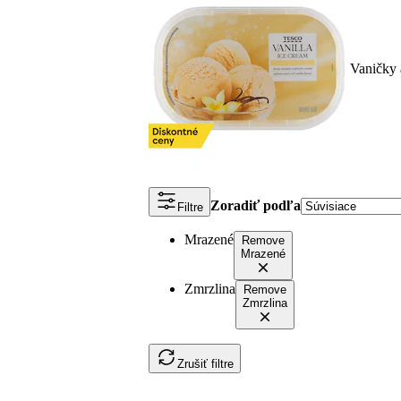
Vaničky 
Zoradiť podľa
Filtre
Mrazené
Remove
Mrazené
Zmrzlina
Remove
Zmrzlina
Zrušiť filtre