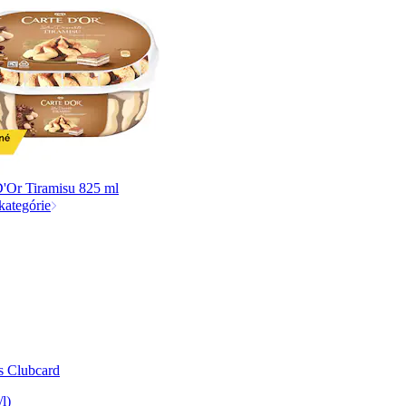
D'Or Tiramisu 825 ml
kategórie
 s Clubcard
/l)