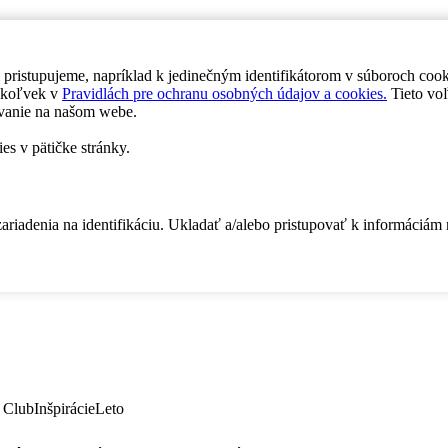
 pristupujeme, napríklad k jedinečným identifikátorom v súboroch coo
dykoľvek v
Pravidlách pre ochranu osobných údajov a cookies.
Tieto voľ
vanie na našom webe.
es v pätičke stránky.
zariadenia na identifikáciu. Ukladať a/alebo pristupovať k informáciám
 Club
Inšpirácie
Leto