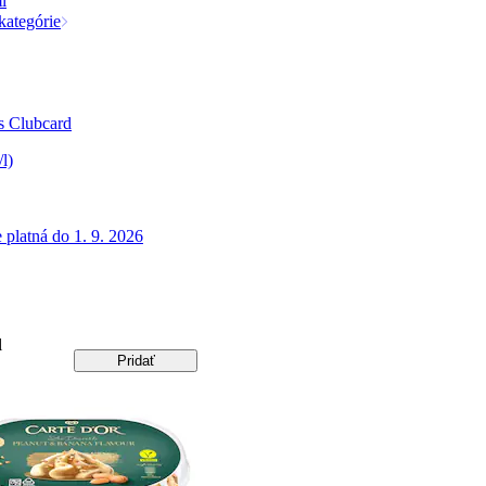
l
kategórie
 s Clubcard
/l)
 platná do 1. 9. 2026
l
Pridať