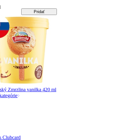
l
Pridať
ský Zmrzlina vanilka 420 ml
kategórie
 s Clubcard