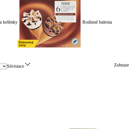
a kelímky
Rodinné balenia
Zobraz
Súvisiace