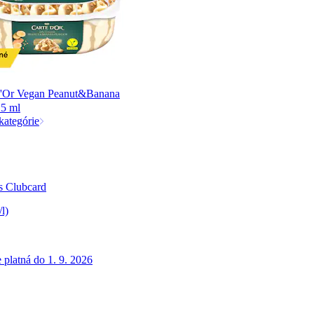
d'Or Vegan Peanut&Banana
25 ml
kategórie
 s Clubcard
/l)
 platná do 1. 9. 2026