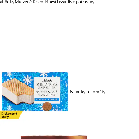
lahôdky
Mrazené
Tesco Finest
Trvanlivé potraviny
Nanuky a kornúty