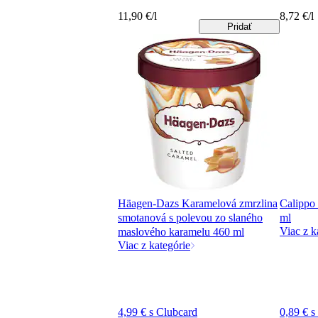
11,90 €/l
8,72 €/l
Pridať
Häagen-Dazs Karamelová zmrzlina
Calippo
smotanová s polevou zo slaného
ml
Viac z k
maslového karamelu 460 ml
Viac z kategórie
4,99 € s Clubcard
0,89 € s