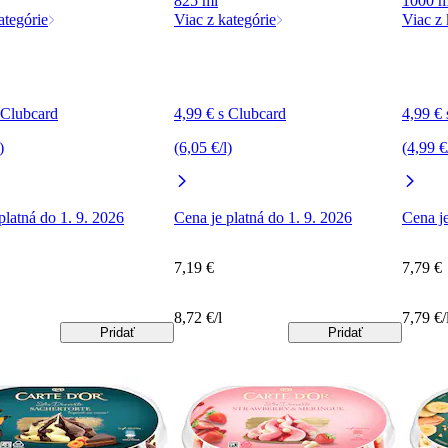
825 ml
1000 m
ategórie
Viac z kategórie
Viac z 
 Clubcard
4,99 € s Clubcard
4,99 €
)
(6,05 €/l)
(4,99 €
platná do 1. 9. 2026
Cena je platná do 1. 9. 2026
Cena je
7,19 €
7,79 €
8,72 €/l
7,79 €/
Pridať
Pridať