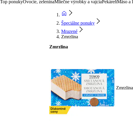
Top ponuky
Ovocie, zelenina
Mliečne výrobky a vajcia
Pekáreň
Mäso a 
Špeciálne ponuky
Mrazené
Zmrzlina
Zmrzlina
Zmrzlina