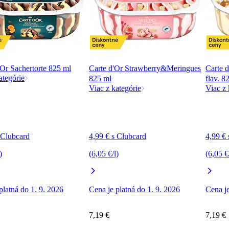
Or Sachertorte 825 ml
Carte d'Or Strawberry&Meringues
Carte 
ategórie
825 ml
flav. 8
Viac z kategórie
Viac z 
 Clubcard
4,99 € s Clubcard
4,99 €
)
(6,05 €/l)
(6,05 €
platná do 1. 9. 2026
Cena je platná do 1. 9. 2026
Cena je
7,19 €
7,19 €