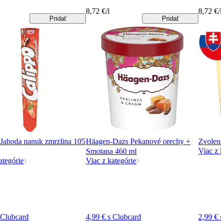
8,72 €/l
8,72 €/
Pridať
Pridať
 Jahoda nanuk zmrzlina 105
Häagen-Dazs Pekanové orechy +
Zvolen
Viac z 
Smotana 460 ml
ategórie
Viac z kategórie
 Clubcard
4,99 € s Clubcard
2,99 €