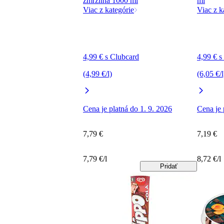
zmrzlina 1000 ml
ml
Viac z kategórie
Viac z k
4,99 € s Clubcard
4,99 € s
(4,99 €/l)
(6,05 €/l
Cena je platná do 1. 9. 2026
Cena je 
7,79 €
7,19 €
7,79 €/l
8,72 €/l
Pridať