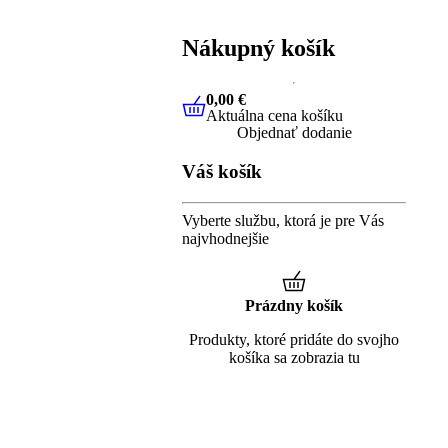
Nákupný košík
0,00 €
Aktuálna cena košíku
0,00 €
Aktuálna cena košíku
Objednať dodanie
Váš košík
Vyberte službu, ktorá je pre Vás
najvhodnejšie
Prázdny košík
Produkty, ktoré pridáte do svojho
košíka sa zobrazia tu