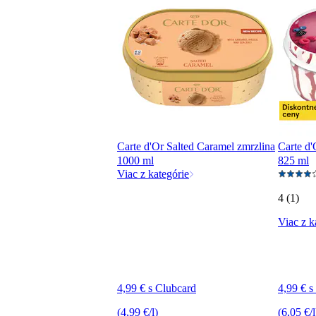
Carte d'Or Salted Caramel zmrzlina
Carte d'
1000 ml
825 ml
Viac z kategórie
4 (1)
Viac z k
4,99 € s Clubcard
4,99 € s
(4,99 €/l)
(6,05 €/l