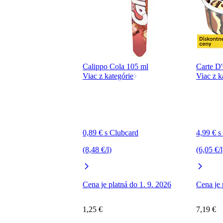
Calippo Cola 105 ml
Carte D'
Viac z kategórie
Viac z k
0,89 € s Clubcard
4,99 € s
(8,48 €/l)
(6,05 €/l
Cena je platná do 1. 9. 2026
Cena je 
1,25 €
7,19 €