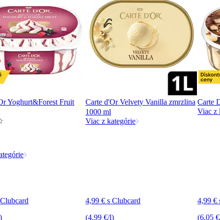
Or Yoghurt&Forest Fruit
Carte d'Or Velvety Vanilla zmrzlina
Carte 
Viac z 
1000 ml
Viac z kategórie
ategórie
 Clubcard
4,99 € s Clubcard
4,99 €
)
(4,99 €/l)
(6,05 €