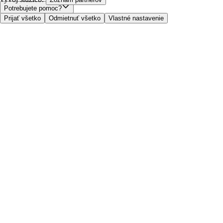
Potrebujete pomoc?
Prijať všetko
Odmietnuť všetko
Vlastné nastavenie
Cena doručenia
Bezpečnosť pri nákupe
Všeobecné obchodné podmienky
Ochrana súkromia
O nás
Prístupnosť
Kde dovážame
Poplatok za službu
Nastavenia cookies
Možnosti platby
Tesco.sk
Clubcard