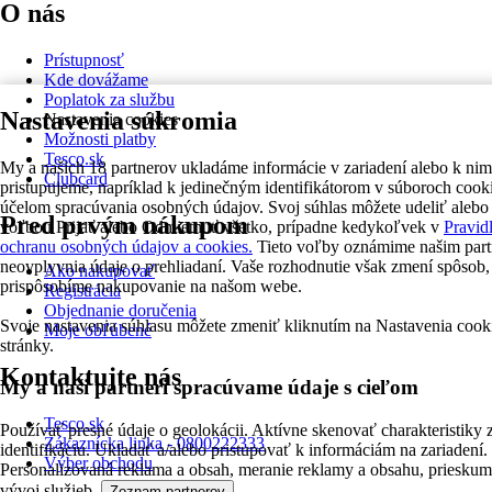
O nás
Prístupnosť
Kde dovážame
Poplatok za službu
Nastavenia súkromia
Nastavenia cookies
Možnosti platby
Tesco.sk
My a našich 18 partnerov ukladáme informácie v zariadení alebo k nim
Clubcard
pristupujeme, napríklad k jedinečným identifikátorom v súboroch cooki
účelom spracúvania osobných údajov. Svoj súhlas môžete udeliť alebo
Pred prvým nákupom
voľbou Prijať alebo Odmietnuť všetko, prípadne kedykoľvek v
Pravid
ochranu osobných údajov a cookies.
Tieto voľby oznámime našim par
neovplyvnia údaje o prehliadaní. Vaše rozhodnutie však zmení spôso
Ako nakupovať
prispôsobíme nakupovanie na našom webe.
Registrácia
Objednanie doručenia
Svoje nastavenia súhlasu môžete zmeniť kliknutím na Nastavenia cooki
Moje obľúbené
stránky.
Kontaktujte nás
My a naši partneri spracúvame údaje s cieľom
Tesco.sk
Používať presné údaje o geolokácii. Aktívne skenovať charakteristiky 
Zákaznícka linka - 0800222333
identifikáciu. Ukladať a/alebo pristupovať k informáciám na zariadení.
Výber obchodu
Personalizovaná reklama a obsah, meranie reklamy a obsahu, prieskum
vývoj služieb.
Zoznam partnerov