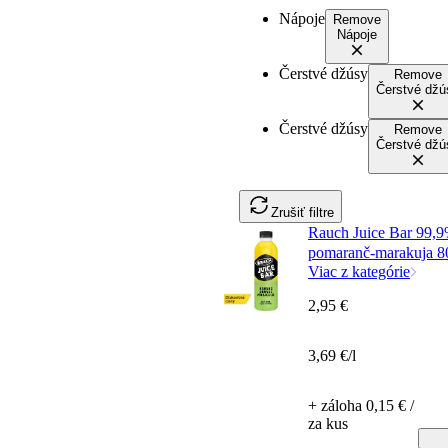
Nápoje
Remove
Nápoje
Čerstvé džúsy
Remove
Čerstvé džú
Čerstvé džúsy
Remove
Čerstvé džú
Zrušiť filtre
Rauch Juice Bar 99,9
pomaranč-marakuja 8
Viac z kategórie
2,95 €
3,69 €/l
+ záloha 0,15 € /
za kus