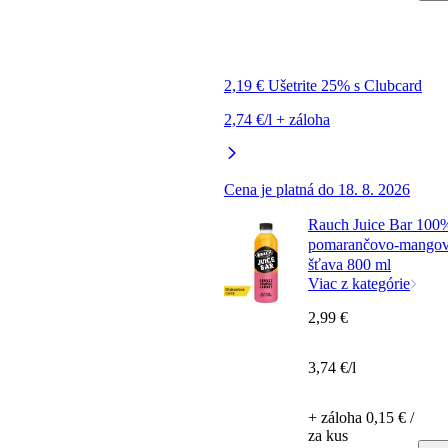
2,19 € Ušetrite 25% s Clubcard
2,74 €/l + záloha
Cena je platná do 18. 8. 2026
Rauch Juice Bar 100
pomarančovo-mango
šťava 800 ml
Viac z kategórie
2,99 €
3,74 €/l
+ záloha 0,15 € /
za kus