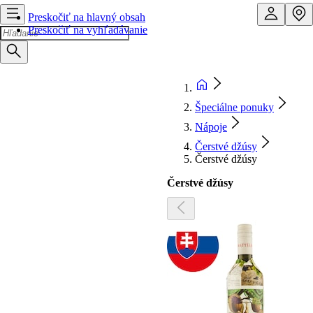
Preskočiť na hlavný obsah
Preskočiť na vyhľadávanie
Špeciálne ponuky
Nápoje
Čerstvé džúsy
Čerstvé džúsy
Čerstvé džúsy