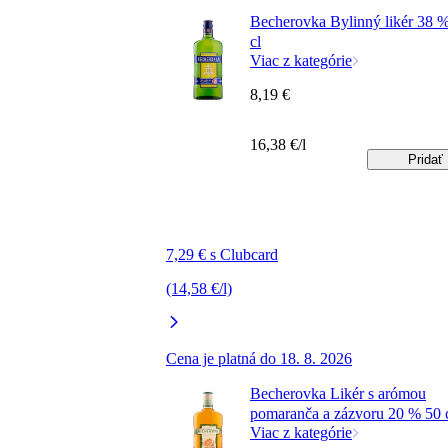
Becherovka Bylinný likér 38 
cl
Viac z kategórie
8,19 €
16,38 €/l
Pridať
7,29 € s Clubcard
(14,58 €/l)
Cena je platná do 18. 8. 2026
Becherovka Likér s arómou
pomaranča a zázvoru 20 % 50 
Viac z kategórie