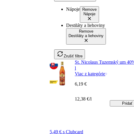
Nápoje
Remove
Nápoje
Destiláty a liehoviny
Remove
Destiláty a liehoviny
Zrušiť filtre
St. Nicolaus Tuzemský um 40
l
Viac z kategórie
6,19 €
12,38 €/l
Pridať
5,49 € s Clubcard