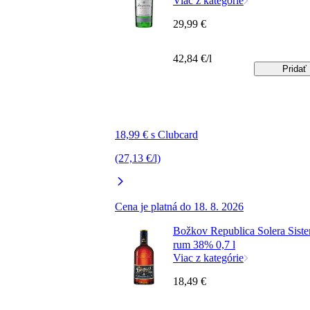
Viac z kategórie
29,99 €
42,84 €/l
Pridať
18,99 € s Clubcard
(27,13 €/l)
Cena je platná do 18. 8. 2026
Božkov Republica Solera Sist
rum 38% 0,7 l
Viac z kategórie
18,49 €