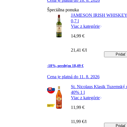
Cena je platná do 18. 8. 2026
Špeciálna ponuka
JAMESON IRISH WHISKEY
0,7 l
Viac z kategórie
14,99 €
21,41 €/l
Pridať
-18%, predtým 18,49 €
Cena je platná do 11. 8. 2026
St. Nicolaus Klasik Tuzemský
40% 1 l
Viac z kategórie
11,99 €
11,99 €/l
Pridať