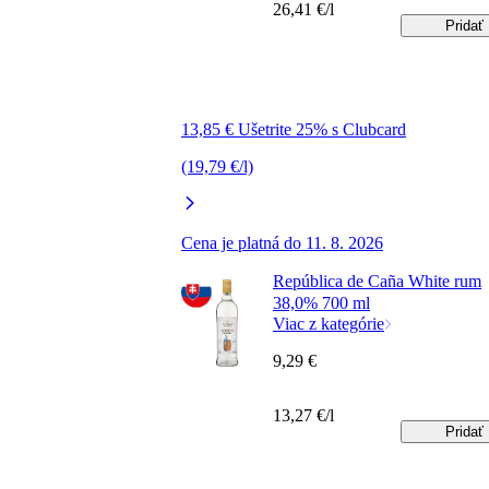
26,41 €/l
Pridať
13,85 € Ušetrite 25% s Clubcard
(19,79 €/l)
Cena je platná do 11. 8. 2026
República de Caña White rum
38,0% 700 ml
Viac z kategórie
9,29 €
13,27 €/l
Pridať