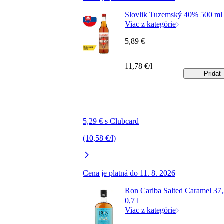
Slovlik Tuzemský 40% 500 ml
Viac z kategórie
5,89 €
11,78 €/l
Pridať
5,29 € s Clubcard
(10,58 €/l)
Cena je platná do 11. 8. 2026
Ron Cariba Salted Caramel 37
0,7 l
Viac z kategórie