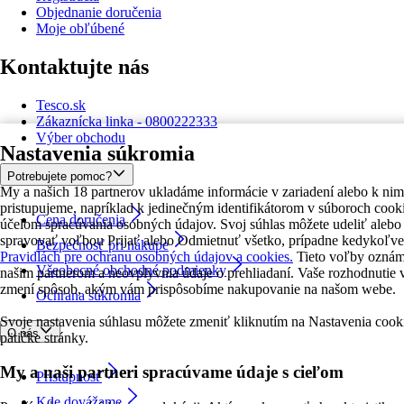
Objednanie doručenia
Moje obľúbené
Kontaktujte nás
Tesco.sk
Zákaznícka linka - 0800222333
Výber obchodu
Nastavenia súkromia
Potrebujete pomoc?
My a našich 18 partnerov ukladáme informácie v zariadení alebo k nim
pristupujeme, napríklad k jedinečným identifikátorom v súboroch cooki
Cena doručenia
účelom spracúvania osobných údajov. Svoj súhlas môžete udeliť alebo
spravovať voľbou Prijať alebo Odmietnuť všetko, prípadne kedykoľve
Bezpečnosť pri nákupe
Pravidlách pre ochranu osobných údajov a cookies.
Tieto voľby ozná
Všeobecné obchodné podmienky
našim partnerom a neovplyvnia údaje o prehliadaní. Vaše rozhodnutie 
zmení spôsob, akým vám prispôsobíme nakupovanie na našom webe.
Ochrana súkromia
Svoje nastavenia súhlasu môžete zmeniť kliknutím na Nastavenia cook
O nás
pätičke stránky.
My a naši partneri spracúvame údaje s cieľom
Prístupnosť
Kde dovážame