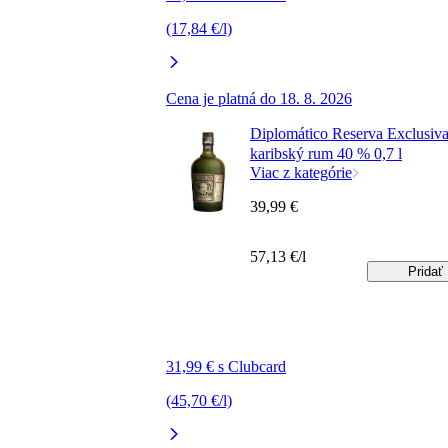
(17,84 €/l)
Cena je platná do 18. 8. 2026
Diplomático Reserva Exclusiv
karibský rum 40 % 0,7 l
Viac z kategórie
39,99 €
57,13 €/l
Pridať
31,99 € s Clubcard
(45,70 €/l)