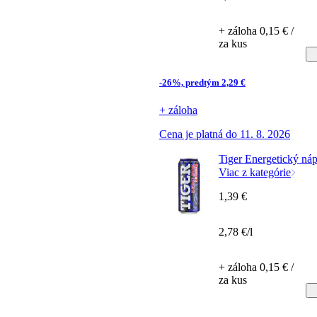
+ záloha 0,15 € /
za kus
-26%, predtým 2,29 €
+ záloha
Cena je platná do 11. 8. 2026
Tiger Energetický ná
Viac z kategórie
1,39 €
2,78 €/l
+ záloha 0,15 € /
za kus