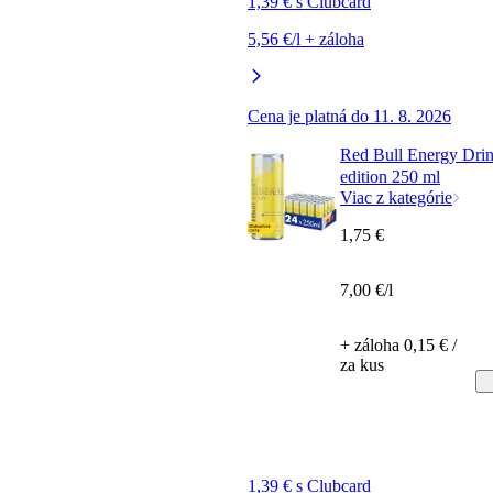
1,39 € s Clubcard
5,56 €/l + záloha
Cena je platná do 11. 8. 2026
Red Bull Energy Dr
edition 250 ml
Viac z kategórie
1,75 €
7,00 €/l
+ záloha 0,15 € /
za kus
1,39 € s Clubcard