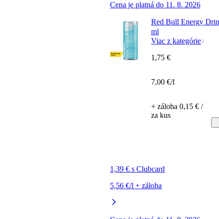
Cena je platná do 11. 8. 2026
Red Bull Energy Drin
ml
Viac z kategórie
1,75 €
7,00 €/l
+ záloha 0,15 € /
za kus
1,39 € s Clubcard
5,56 €/l + záloha