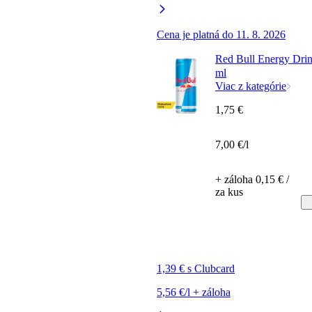
Cena je platná do 11. 8. 2026
Red Bull Energy Drin
ml
Viac z kategórie
1,75 €
7,00 €/l
+ záloha 0,15 € /
za kus
1,39 € s Clubcard
5,56 €/l + záloha