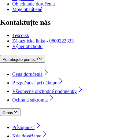
Objednanie doručenia
Moje obľúbené
Kontaktujte nás
Tesco.sk
Zákaznícka linka - 0800222333
Výber obchodu
Potrebujete pomoc?
Cena doručenia
Bezpečnosť pri nákupe
Všeobecné obchodné podmienky
Ochrana súkromia
O nás
Prístupnosť
Kde dovážame