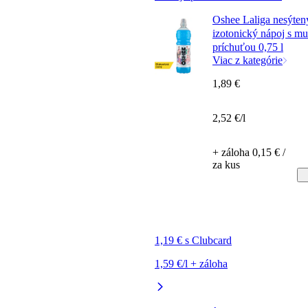
Oshee Laliga nesýten
izotonický nápoj s m
príchuťou 0,75 l
Viac z kategórie
1,89 €
2,52 €/l
+ záloha 0,15 € /
za kus
1,19 € s Clubcard
1,59 €/l + záloha