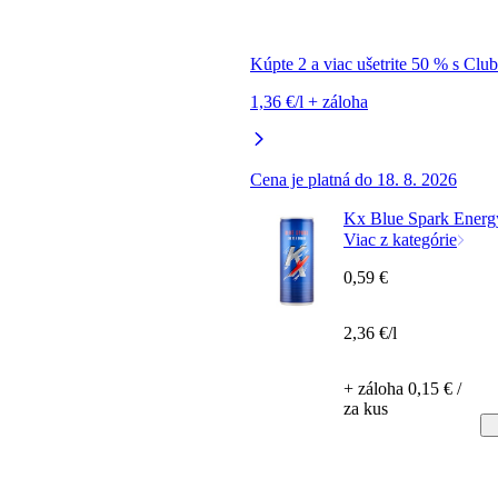
Kúpte 2 a viac ušetrite 50 % s Clu
1,36 €/l + záloha
Cena je platná do 18. 8. 2026
Kx Blue Spark Energ
Viac z kategórie
0,59 €
2,36 €/l
+ záloha 0,15 € /
za kus