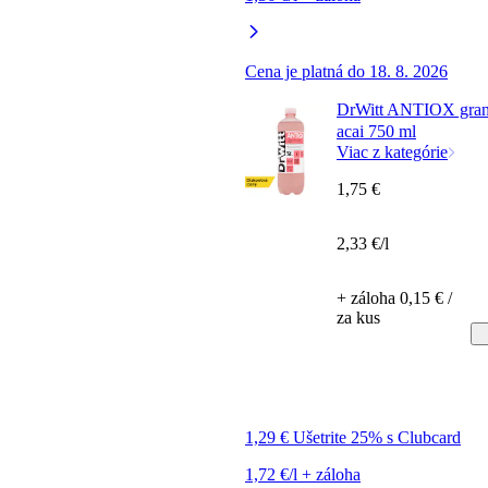
Cena je platná do 18. 8. 2026
DrWitt ANTIOX graná
acai 750 ml
Viac z kategórie
1,75 €
2,33 €/l
+ záloha 0,15 € /
za kus
1,29 € Ušetrite 25% s Clubcard
1,72 €/l + záloha