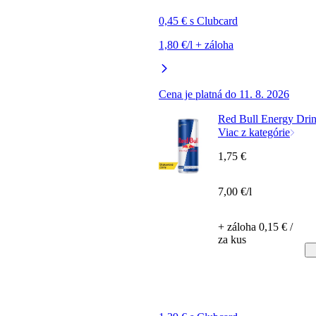
0,45 € s Clubcard
1,80 €/l + záloha
Cena je platná do 11. 8. 2026
Red Bull Energy Dri
Viac z kategórie
1,75 €
7,00 €/l
+ záloha 0,15 € /
za kus