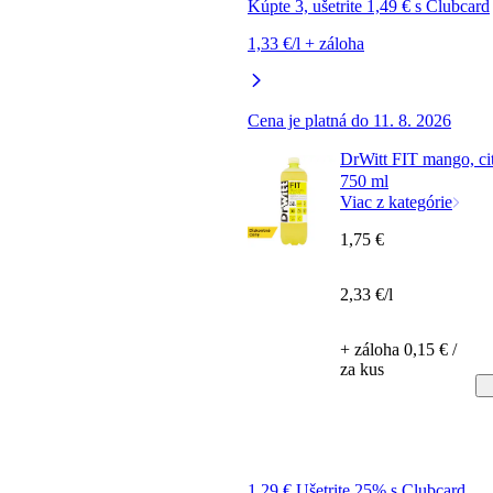
Kúpte 3, ušetrite 1,49 € s Clubcard
1,33 €/l + záloha
Cena je platná do 11. 8. 2026
DrWitt FIT mango, cit
750 ml
Viac z kategórie
1,75 €
2,33 €/l
+ záloha 0,15 € /
za kus
1,29 € Ušetrite 25% s Clubcard