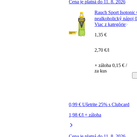
Cena je platná do 11. 8. 2026
Rauch Sport Isotonic 
nealkoholický nápoj 0
Viac z kategórie
1,35 €
2,70 €/l
+ záloha 0,15 € /
za kus
0,99 € Ušetrite 25% s Clubcard
1,98 €/l + záloha
Cena je platná do 11. 8. 2026