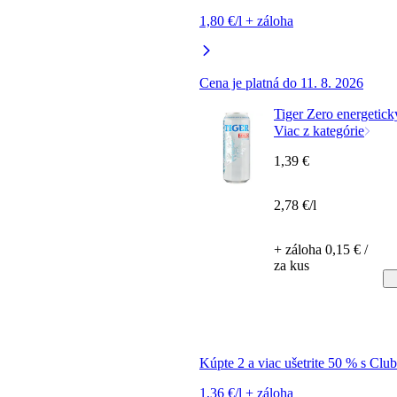
1,80 €/l + záloha
Cena je platná do 11. 8. 2026
Tiger Zero energetick
Viac z kategórie
1,39 €
2,78 €/l
+ záloha 0,15 € /
za kus
Kúpte 2 a viac ušetrite 50 % s Clu
1,36 €/l + záloha