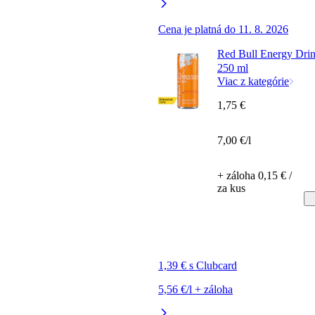
Cena je platná do 11. 8. 2026
Red Bull Energy Drin
250 ml
Viac z kategórie
1,75 €
7,00 €/l
+ záloha 0,15 € /
za kus
1,39 € s Clubcard
5,56 €/l + záloha