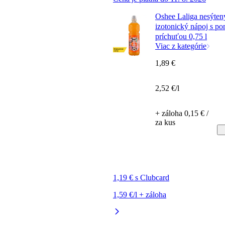
Oshee Laliga nesýten
izotonický nápoj s p
príchuťou 0,75 l
Viac z kategórie
1,89 €
2,52 €/l
+ záloha 0,15 € /
za kus
1,19 € s Clubcard
1,59 €/l + záloha