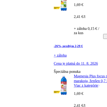
1,69 €
2,41 €/l
+ záloha 0,15 € /
za kus
-26%, predtým 2,29 €
+ záloha
Cena je platná do 11. 8. 2026
Špeciálna ponuka
Magnesia Plus focus 
marakuja, ženšen 0,7 
Viac z kategórie
1,69 €
2,41 €/l