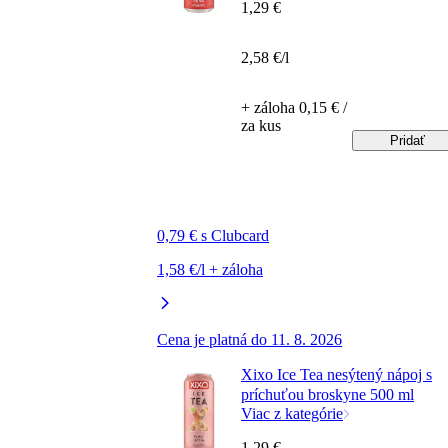
1,29 €
2,58 €/l
+ záloha 0,15 € /
za kus
Pridať
0,79 € s Clubcard
1,58 €/l + záloha
Cena je platná do 11. 8. 2026
Xixo Ice Tea nesýtený nápoj s
príchuťou broskyne 500 ml
Viac z kategórie
1,29 €