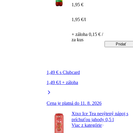
1,95 €
1,95 €/l
+ záloha 0,15 € /
za kus
Pridať
1,49 € s Clubcard
1,49 €/l + záloha
Cena je platná do 11. 8. 2026
Xixo Ice Tea nesýtený nápoj s
príchuťou jahody 0,5 l
Viac z kategórie