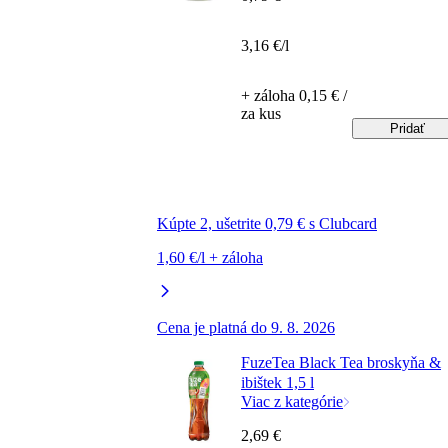
3,16 €/l
+ záloha 0,15 € /
za kus
Pridať
Kúpte 2, ušetrite 0,79 € s Clubcard
1,60 €/l + záloha
Cena je platná do 9. 8. 2026
FuzeTea Black Tea broskyňa &
ibištek 1,5 l
Viac z kategórie
2,69 €