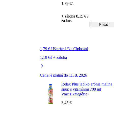
1,79 €/l
+ záloha 0,15 € /
za kus
Pridať
1,79 € Ušetrite 1/3 s Clubcard
1,19 €/l + záloha
Cena je platná do 11. 8. 2026
Relax Plus jablko arónia malina
sirup s vitamínmi 700 ml
Viac z kategórie
3,45 €