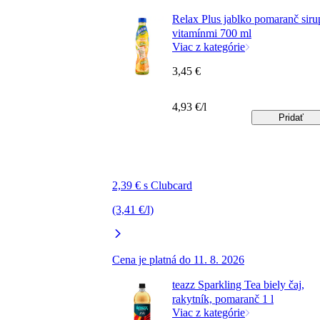
Relax Plus jablko pomaranč siru
vitamínmi 700 ml
Viac z kategórie
3,45 €
4,93 €/l
Pridať
2,39 € s Clubcard
(3,41 €/l)
Cena je platná do 11. 8. 2026
teazz Sparkling Tea biely čaj,
rakytník, pomaranč 1 l
Viac z kategórie