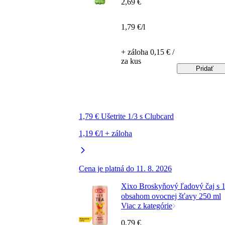
2,69 €
1,79 €/l
+ záloha 0,15 € /
za kus
Pridať
1,79 € Ušetrite 1/3 s Clubcard
1,19 €/l + záloha
Cena je platná do 11. 8. 2026
Xixo Broskyňový ľadový čaj s 
obsahom ovocnej šťavy 250 ml
Viac z kategórie
0,79 €