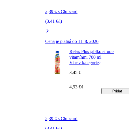
2,39 € s Clubcard
(3,41 €/l)
Cena je platná do 11. 8. 2026
Relax Plus jablko sirup s
vitamínmi 700 ml
Viac z kategórie
3,45 €
4,93 €/l
Pridať
2,39 € s Clubcard
(3,41 €/l)