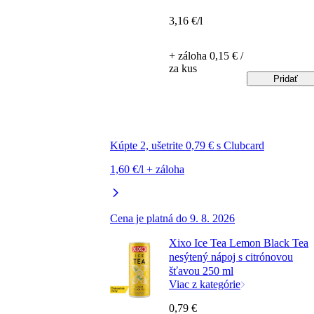
3,16 €/l
+ záloha 0,15 € /
za kus
Pridať
Kúpte 2, ušetrite 0,79 € s Clubcard
1,60 €/l + záloha
Cena je platná do 9. 8. 2026
Xixo Ice Tea Lemon Black Tea
nesýtený nápoj s citrónovou
šťavou 250 ml
Viac z kategórie
0,79 €