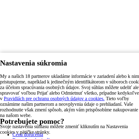
Nastavenia súkromia
My a našich 18 partnerov ukladáme informácie v zariadení alebo k nim
pristupujeme, napríklad k jedinečným identifikátorom v súboroch cook
za účelom spracúvania osobných údajov. Svoj súhlas môžete udeliť al
spravovať voľbou Prijať alebo Odmietnuť všetko, prípadne kedykoľv
v
Pravidlách pre ochranu osobných údajov a cookies.
Tieto voľby
oznámime našim partnerom a neovplyvnia údaje o prehliadaní. Vaše
rozhodnutie však zmení spôsob, akým vám prispôsobíme nakupovanie
na našom webe.
Potrebujete pomoc?
Svoje nastavenia súhlasu môžete zmeniť kliknutím na Nastavenia
cookies v pätičke stránky.
Cena doručenia