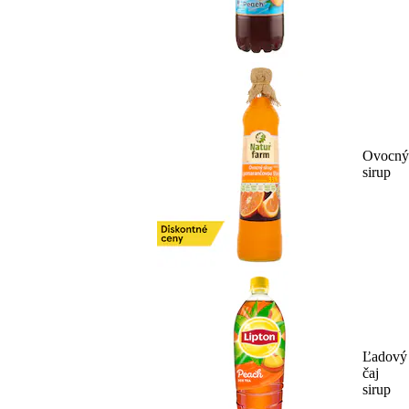
Ovocný
sirup
Ľadový
čaj
sirup