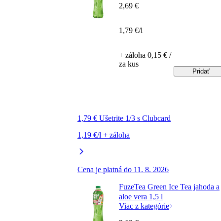
2,69 €
1,79 €/l
+ záloha 0,15 € /
za kus
Pridať
1,79 € Ušetrite 1/3 s Clubcard
1,19 €/l + záloha
Cena je platná do 11. 8. 2026
FuzeTea Green Ice Tea jahoda a
aloe vera 1,5 l
Viac z kategórie