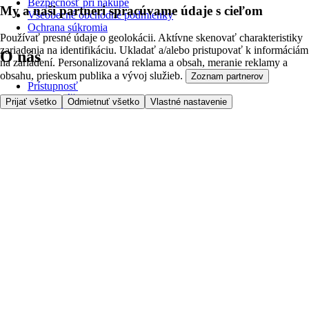
Bezpečnosť pri nákupe
My a naši partneri spracúvame údaje s cieľom
Všeobecné obchodné podmienky
Ochrana súkromia
Používať presné údaje o geolokácii. Aktívne skenovať charakteristiky
zariadenia na identifikáciu. Ukladať a/alebo pristupovať k informáciám
O nás
na zariadení. Personalizovaná reklama a obsah, meranie reklamy a
obsahu, prieskum publika a vývoj služieb.
Zoznam partnerov
Prístupnosť
Kde dovážame
Prijať všetko
Odmietnuť všetko
Vlastné nastavenie
Poplatok za službu
Nastavenia cookies
Možnosti platby
Tesco.sk
Clubcard
Pred prvým nákupom
Ako nakupovať
Registrácia
Objednanie doručenia
Moje obľúbené
Kontaktujte nás