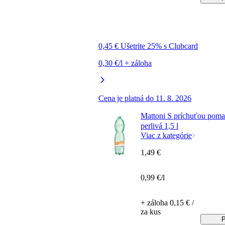
0,45 € Ušetrite 25% s Clubcard
0,30 €/l + záloha
Cena je platná do 11. 8. 2026
Mattoni S príchuťou poma
perlivá 1,5 l
Viac z kategórie
1,49 €
0,99 €/l
+ záloha 0,15 € /
za kus
P