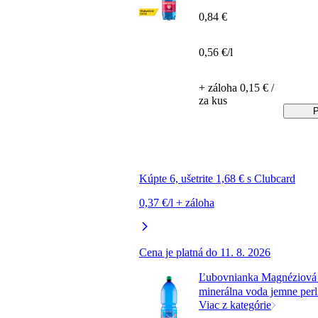
0,84 €
0,56 €/l
+ záloha 0,15 € /
za kus
P
Kúpte 6, ušetrite 1,68 € s Clubcard
0,37 €/l + záloha
Cena je platná do 11. 8. 2026
Ľubovnianka Magnéziová 
minerálna voda jemne perli
Viac z kategórie