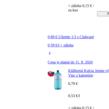
+ záloha 0,15 € /
za kus
P
0,89 € Ušetrite 1/3 s Clubcard
0,59 €/l + záloha
Cena je platná do 11. 8. 2026
Kláštorná Kalcia Jemne sýt
Viac z kategórie
0,79 €
0,53 €/l
+ záloha 0,15 € /