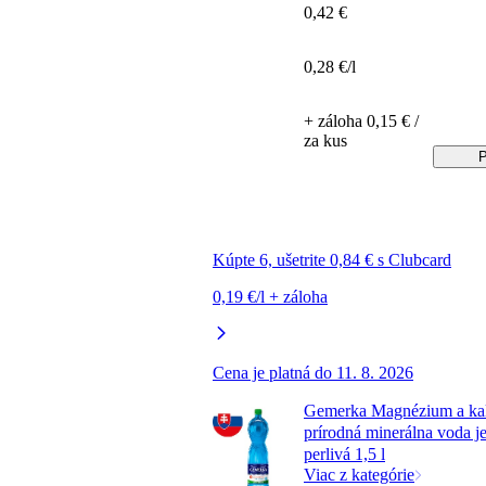
0,42 €
0,28 €/l
+ záloha 0,15 € /
za kus
P
Kúpte 6, ušetrite 0,84 € s Clubcard
0,19 €/l + záloha
Cena je platná do 11. 8. 2026
Gemerka Magnézium a ka
prírodná minerálna voda 
perlivá 1,5 l
Viac z kategórie