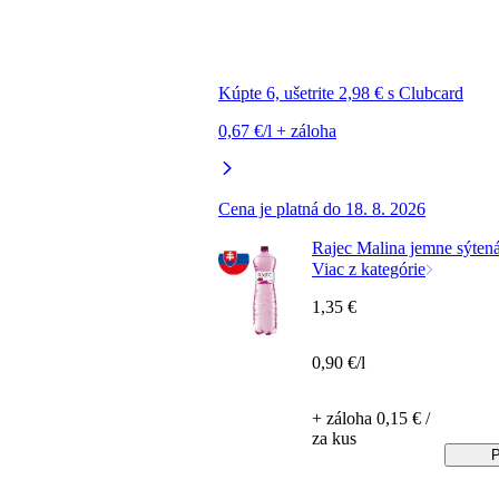
Kúpte 6, ušetrite 2,98 € s Clubcard
0,67 €/l + záloha
Cena je platná do 18. 8. 2026
Rajec Malina jemne sýtená
Viac z kategórie
1,35 €
0,90 €/l
+ záloha 0,15 € /
za kus
P