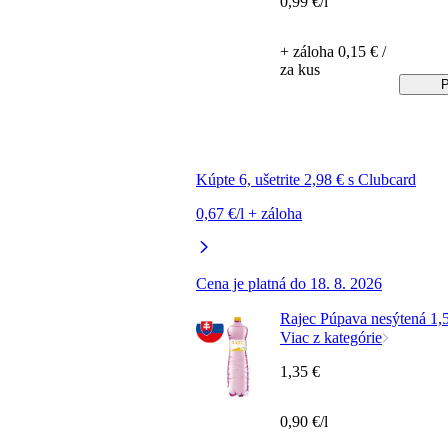
0,99 €/l
+ záloha 0,15 € /
za kus
P
Kúpte 6, ušetrite 2,98 € s Clubcard
0,67 €/l + záloha
Cena je platná do 18. 8. 2026
Rajec Púpava nesýtená 1,5
Viac z kategórie
1,35 €
0,90 €/l