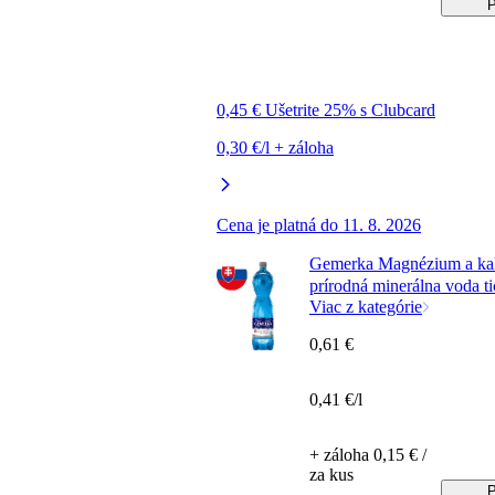
P
0,45 € Ušetrite 25% s Clubcard
0,30 €/l + záloha
Cena je platná do 11. 8. 2026
Gemerka Magnézium a ka
prírodná minerálna voda ti
Viac z kategórie
0,61 €
0,41 €/l
+ záloha 0,15 € /
za kus
P