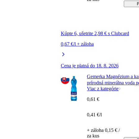
P
Kúpte 6, ušetrite 2,98 € s Clubcard
0,67 €/l + záloha
Cena je platná do 18. 8. 2026
Gemerka Magnézium a ka
prírodná minerálna voda pe
Viac z kategórie
0,61 €
0,41 €/l
+ záloha 0,15 € /
za kus