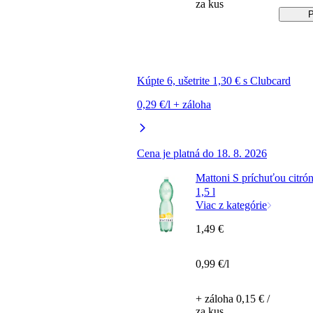
za kus
P
Kúpte 6, ušetrite 1,30 € s Clubcard
0,29 €/l + záloha
Cena je platná do 18. 8. 2026
Mattoni S príchuťou citrón
1,5 l
Viac z kategórie
1,49 €
0,99 €/l
+ záloha 0,15 € /
za kus