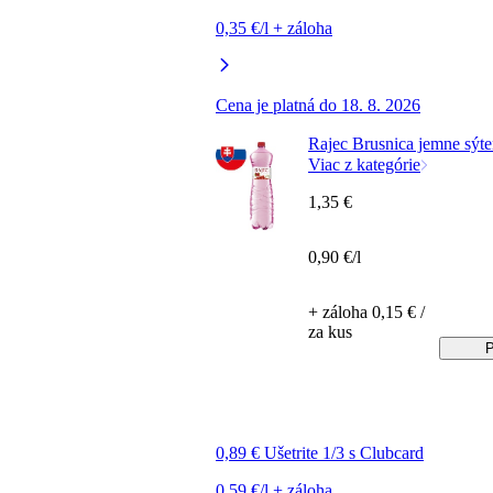
0,35 €/l + záloha
Cena je platná do 18. 8. 2026
Rajec Brusnica jemne sýte
Viac z kategórie
1,35 €
0,90 €/l
+ záloha 0,15 € /
za kus
P
0,89 € Ušetrite 1/3 s Clubcard
0,59 €/l + záloha