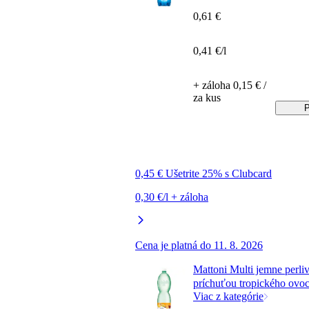
0,61 €
0,41 €/l
+ záloha 0,15 € /
za kus
P
0,45 € Ušetrite 25% s Clubcard
0,30 €/l + záloha
Cena je platná do 11. 8. 2026
Mattoni Multi jemne perliv
príchuťou tropického ovoci
Viac z kategórie