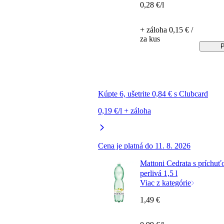
0,28 €/l
+ záloha 0,15 € /
za kus
P
Kúpte 6, ušetrite 0,84 € s Clubcard
0,19 €/l + záloha
Cena je platná do 11. 8. 2026
Mattoni Cedrata s príchuť
perlivá 1,5 l
Viac z kategórie
1,49 €