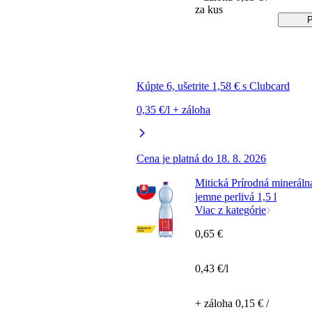
za kus
P
Kúpte 6, ušetrite 1,58 € s Clubcard
0,35 €/l + záloha
Cena je platná do 18. 8. 2026
Mitická Prírodná mineráln
jemne perlivá 1,5 l
Viac z kategórie
0,65 €
0,43 €/l
+ záloha 0,15 € /