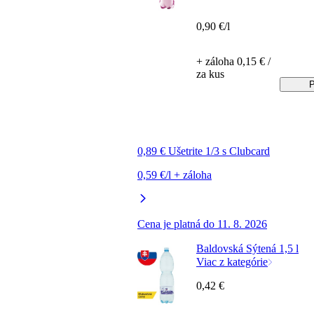
0,90 €/l
+ záloha 0,15 € /
za kus
P
0,89 € Ušetrite 1/3 s Clubcard
0,59 €/l + záloha
Cena je platná do 11. 8. 2026
Baldovská Sýtená 1,5 l
Viac z kategórie
0,42 €