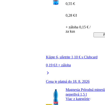
0,55 €
0,28 €/l
+ záloha 0,15 € /
za kus
P
Kúpte 6, ušetrite 1,10 € s Clubcard
0,19 €/l + záloha
Cena je platná do 18. 8. 2026
Magnesia Prírodná minerá
neperlivá 1,5 l
Viac z kategórie