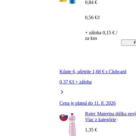
0,84 €
0,56 €/l
+ záloha 0,15 € /
za kus
P
Kúpte 6, ušetrite 1,68 € s Clubcard
0,37 €/l + záloha
Cena je platná do 11. 8. 2026
Rajec Materina dúška nesý
Viac z kategórie
1,35 €