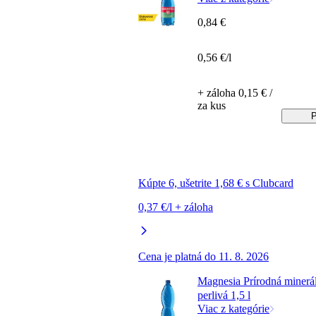
0,84 €
0,56 €/l
+ záloha 0,15 € /
za kus
P
Kúpte 6, ušetrite 1,68 € s Clubcard
0,37 €/l + záloha
Cena je platná do 11. 8. 2026
Magnesia Prírodná minerá
perlivá 1,5 l
Viac z kategórie