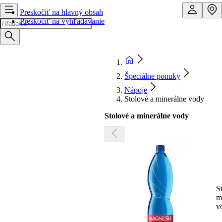
Preskočiť na hlavný obsah
Preskočiť na vyhľadávanie
Špeciálne ponuky
Nápoje
Stolové a minerálne vody
Stolové a minerálne vody
S
m
v