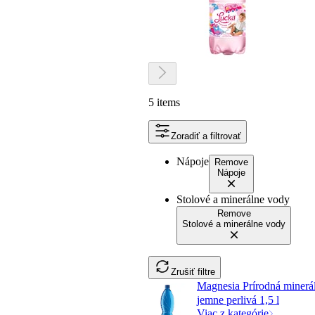
5 items
Zoradiť a filtrovať
Nápoje
Remove
Nápoje
Stolové a minerálne vody
Remove
Stolové a minerálne vody
Zrušiť filtre
Magnesia Prírodná minerá
jemne perlivá 1,5 l
Viac z kategórie