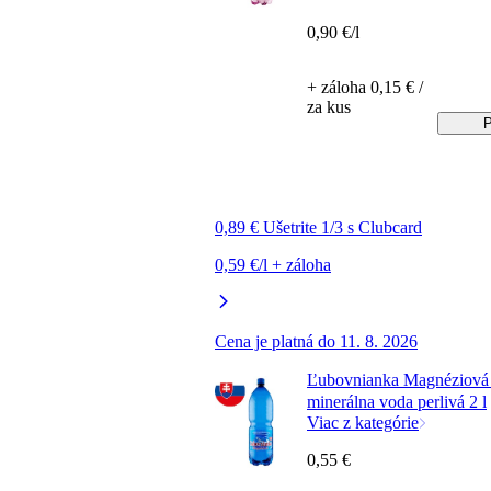
0,90 €/l
+ záloha 0,15 € /
za kus
P
0,89 € Ušetrite 1/3 s Clubcard
0,59 €/l + záloha
Cena je platná do 11. 8. 2026
Ľubovnianka Magnéziová 
minerálna voda perlivá 2 l
Viac z kategórie
0,55 €