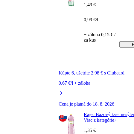
1,49 €
0,99 €/l
+ záloha 0,15 € /
za kus
P
Kúpte 6, ušetrite 2,98 € s Clubcard
0,67 €/l + záloha
Cena je platná do 18. 8. 2026
Rajec Bazový kvet nesýten
Viac z kategórie
1,35 €