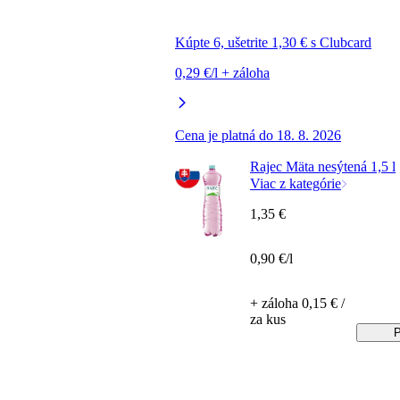
Kúpte 6, ušetrite 1,30 € s Clubcard
0,29 €/l + záloha
Cena je platná do 18. 8. 2026
Rajec Mäta nesýtená 1,5 l
Viac z kategórie
1,35 €
0,90 €/l
+ záloha 0,15 € /
za kus
P