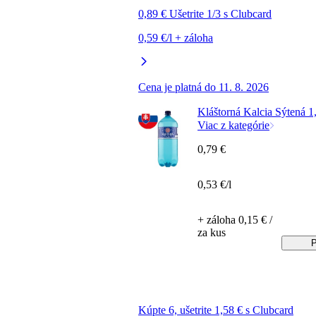
0,89 € Ušetrite 1/3 s Clubcard
0,59 €/l + záloha
Cena je platná do 11. 8. 2026
Kláštorná Kalcia Sýtená 1,
Viac z kategórie
0,79 €
0,53 €/l
+ záloha 0,15 € /
za kus
P
Kúpte 6, ušetrite 1,58 € s Clubcard