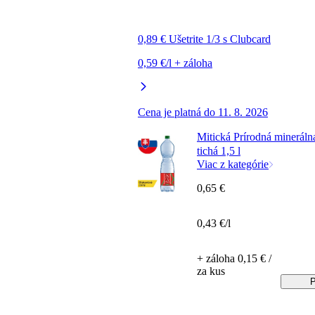
0,89 € Ušetrite 1/3 s Clubcard
0,59 €/l + záloha
Cena je platná do 11. 8. 2026
Mitická Prírodná mineráln
tichá 1,5 l
Viac z kategórie
0,65 €
0,43 €/l
+ záloha 0,15 € /
za kus
P