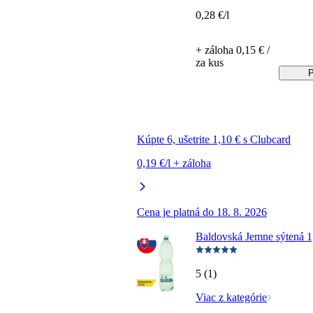
0,28 €/l
+ záloha 0,15 € /
za kus
P
Kúpte 6, ušetrite 1,10 € s Clubcard
0,19 €/l + záloha
Cena je platná do 18. 8. 2026
Baldovská Jemne sýtená 1,
5 (1)
Viac z kategórie