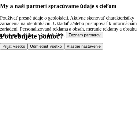
My a naši partneri spracúvame údaje s cieľom
Používať presné údaje o geolokácii. Aktívne skenovať charakteristiky
zariadenia na identifikáciu. Ukladať a/alebo pristupovať k informáciám
zariadení. Personalizovaná reklama a obsah, meranie reklamy a obsahu
Potrebujete pomoc?
prieskum publika a vývoj služieb.
Zoznam partnerov
Prijať všetko
Odmietnuť všetko
Vlastné nastavenie
Cena doručenia
Bezpečnosť pri nákupe
Všeobecné obchodné podmienky
Ochrana súkromia
O nás
Prístupnosť
Kde dovážame
Poplatok za službu
Nastavenia cookies
Možnosti platby
Tesco.sk
Clubcard