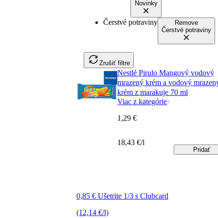
Novinky
Čerstvé potraviny
Remove
Čerstvé potraviny
Zrušiť filtre
Nestlé Pirulo Mangový vodový
mrazený krém a vodový mrazen
krém z marakuje 70 ml
Viac z kategórie
1,29 €
18,43 €/l
Pridať
0,85 € Ušetrite 1/3 s Clubcard
(12,14 €/l)