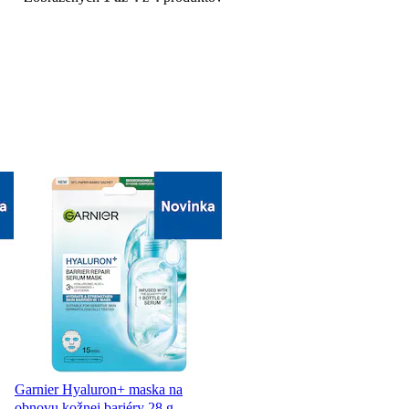
Garnier Hyaluron+ maska na
obnovu kožnej bariéry 28 g