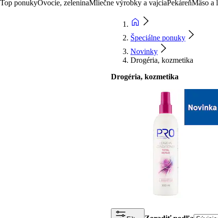
Top ponuky
Ovocie, zelenina
Mliečne výrobky a vajcia
Pekáreň
Mäso a 
Špeciálne ponuky
Novinky
Drogéria, kozmetika
Drogéria, kozmetika