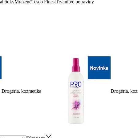
lahôdky
Mrazené
Tesco Finest
Trvanlivé potraviny
Drogéria, kozmetika
Drogéria, koz