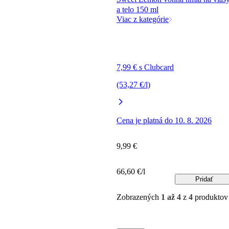
a telo 150 ml
Viac z kategórie
7,99 € s Clubcard
(53,27 €/l)
Cena je platná do 10. 8. 2026
9,99 €
66,60 €/l
Pridať
Zobrazených
1 až 4
z
4
produktov