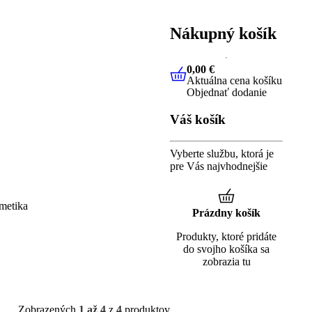
Nákupný košík
0,00 €
Aktuálna cena košíku
0,00 €
Aktuálna cena 
Objednať dodanie
Váš košík
Vyberte službu, ktorá je
pre Vás najvhodnejšie
metika
Prázdny košík
Produkty, ktoré pridáte
do svojho košíka sa
zobrazia tu
Zobrazených
1 až 4
z
4
produktov