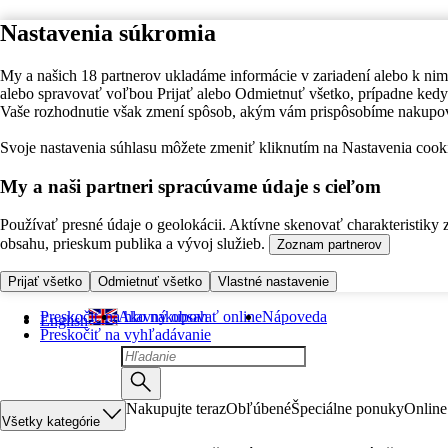
Nastavenia súkromia
My a našich 18 partnerov ukladáme informácie v zariadení alebo k nim
alebo spravovať voľbou Prijať alebo Odmietnuť všetko, prípadne ke
Vaše rozhodnutie však zmení spôsob, akým vám prispôsobíme nakupo
Svoje nastavenia súhlasu môžete zmeniť kliknutím na Nastavenia cooki
My a naši partneri spracúvame údaje s cieľom
Používať presné údaje o geolokácii. Aktívne skenovať charakteristiky 
obsahu, prieskum publika a vývoj služieb.
Zoznam partnerov
Prijať všetko
Odmietnuť všetko
Vlastné nastavenie
Preskočiť na hlavný obsah
Ako nakupovať online
Nápoveda
English
Preskočiť na vyhľadávanie
Nakupujte teraz
Obľúbené
Špeciálne ponuky
Online
Všetky kategórie