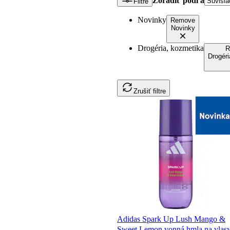
Zoradiť podľa
Filtre
Novinky
Remove
Novinky
Drogéria, kozmetika
R
Drogéri
Zrušiť filtre
Adidas Spark Up Lush Mango &
Sweet Lemon vonná hmla na vlas