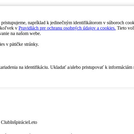
 pristupujeme, napríklad k jedinečným identifikátorom v súboroch coo
dykoľvek v
Pravidlách pre ochranu osobných údajov a cookies.
Tieto voľ
vanie na našom webe.
es v pätičke stránky.
zariadenia na identifikáciu. Ukladať a/alebo pristupovať k informáciám
 Club
Inšpirácie
Leto