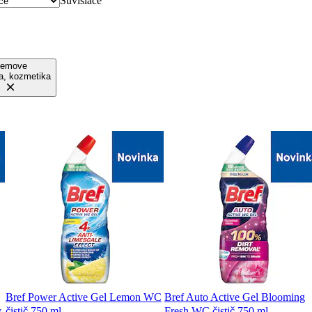
Súvisiace
emove
a, kozmetika
Bref Power Active Gel Lemon WC
Bref Auto Active Gel Blooming
y
čistič 750 ml
Fresh WC čistič 750 ml