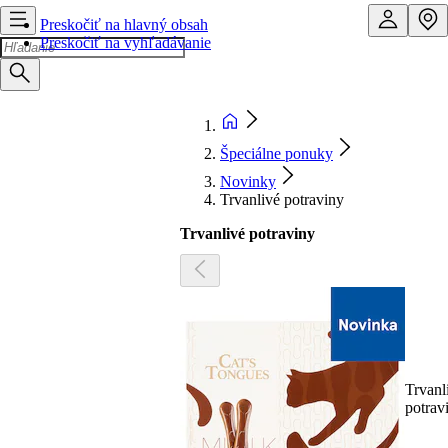
Preskočiť na hlavný obsah
Preskočiť na vyhľadávanie
Špeciálne ponuky
Novinky
Trvanlivé potraviny
Trvanlivé potraviny
Trvanl
potrav