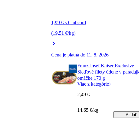
1,99 € s Clubcard
(19,51 €/kg)
Cena je platná do 11. 8. 2026
Franz Josef Kaiser Exclusive
Sleďové filety údené v paradaj
omáčke 170 g
Viac z kategórie
2,49 €
14,65 €/kg
Pridať