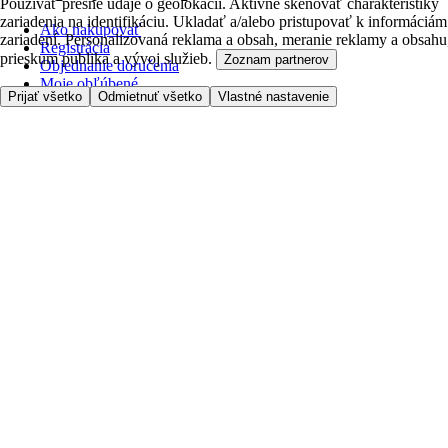
Používať presné údaje o geolokácii. Aktívne skenovať charakteristiky
zariadenia na identifikáciu. Ukladať a/alebo pristupovať k informáciám
Ako nakupovať
zariadení. Personalizovaná reklama a obsah, meranie reklamy a obsahu
Registrácia
prieskum publika a vývoj služieb.
Zoznam partnerov
Objednanie doručenia
Moje obľúbené
Prijať všetko
Odmietnuť všetko
Vlastné nastavenie
Kontaktujte nás
Tesco.sk
Zákaznícka linka - 0800222333
Výber obchodu
Potrebujete pomoc?
Cena doručenia
Bezpečnosť pri nákupe
Všeobecné obchodné podmienky
Ochrana súkromia
O nás