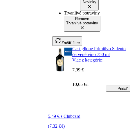
Novinky
Trvanlivé potraviny
Remove
Trvanlivé potraviny
Zrušiť filtre
Castiglione Primitivo Salento
červené víno 750 ml
Viac z kategórie
7,99 €
10,65 €/l
Pridať
5,49 € s Clubcard
(7,32 €/l)