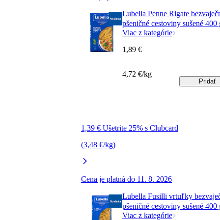
Lubella Penne Rigate bezvaječ
pšeničné cestoviny sušené 400 
Viac z kategórie
1,89 €
4,72 €/kg
Pridať
1,39 € Ušetrite 25% s Clubcard
(3,48 €/kg)
Cena je platná do 11. 8. 2026
Lubella Fusilli vrtuľky bezvaje
pšeničné cestoviny sušené 400 
Viac z kategórie