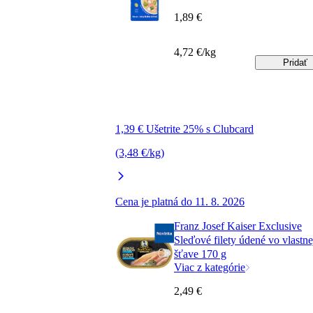
1,89 €
4,72 €/kg
Pridať
1,39 € Ušetrite 25% s Clubcard
(3,48 €/kg)
Cena je platná do 11. 8. 2026
Franz Josef Kaiser Exclusive
Sleďové filety údené vo vlastne
šťave 170 g
Viac z kategórie
2,49 €