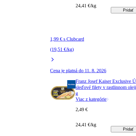
24,41 €/kg
Pridať
1,99 € s Clubcard
(19,51 €/kg)
Cena je platná do 11. 8. 2026
Franz Josef Kaiser Exclusive 
sleďové filety v rastlinnom olej
g
Viac z kategórie
2,49 €
24,41 €/kg
Pridať