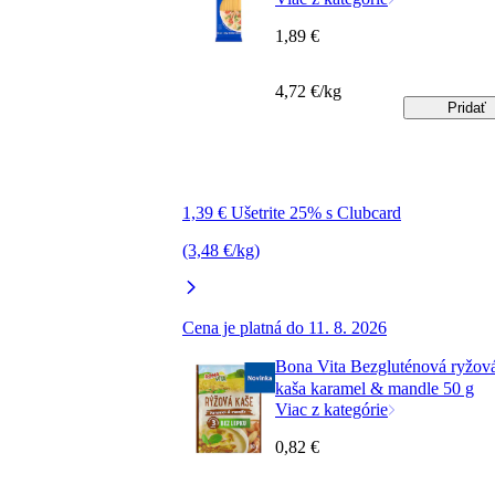
1,89 €
4,72 €/kg
Pridať
1,39 € Ušetrite 25% s Clubcard
(3,48 €/kg)
Cena je platná do 11. 8. 2026
Bona Vita Bezgluténová ryžov
kaša karamel & mandle 50 g
Viac z kategórie
0,82 €