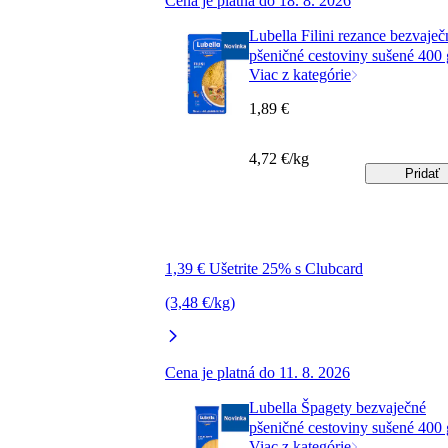
Cena je platná do 18. 8. 2026
Lubella Filini rezance bezvaječ
pšeničné cestoviny sušené 400 
Viac z kategórie
1,89 €
4,72 €/kg
Pridať
1,39 € Ušetrite 25% s Clubcard
(3,48 €/kg)
Cena je platná do 11. 8. 2026
Lubella Špagety bezvaječné
pšeničné cestoviny sušené 400 
Viac z kategórie