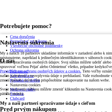
Potrebujete pomoc?
Cena doručenia
Bezpečnosť pri nákupe
Nastavenia súkromia
Všeobecné obchodné podmienky
Ochrana súkromia
My a našich 18 partnerov ukladáme informácie v zariadení alebo k nim
pristupujeme, napríklad k jedinečným identifikátorom v súboroch cooki
O nás
účelom spracúvania osobných údajov. Svoj súhlas môžete udeliť alebo
spravovať voľbou Prijať alebo Odmietnuť všetko, prípadne kedykoľve
Pravidlách pre ochranu osobných údajov a cookies.
Tieto voľby ozná
Prístupnosť
našim partnerom a neovplyvnia údaje o prehliadaní. Vaše rozhodnutie 
Kde dovážame
zmení spôsob, akým vám prispôsobíme nakupovanie na našom webe.
Poplatok za službu
Nastavenia cookies
Svoje nastavenia súhlasu môžete zmeniť kliknutím na Nastavenia cook
Možnosti platby
pätičke stránky.
Tesco.sk
Clubcard
My a naši partneri spracúvame údaje s cieľom
Pred prvým nákupom