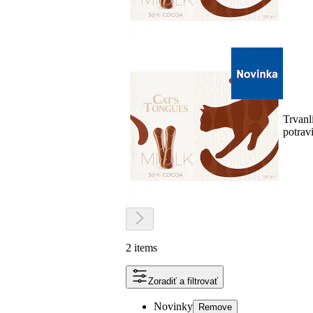
Trvanl
potrav
2 items
Zoradiť a filtrovať
Novinky
Remove