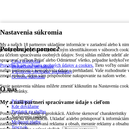
Nastavenia súkromia
My a našich 18 partnerov ukladáme informácie v zariadení alebo k nim
Potrebujete pomoc?
pristupujeme, napríklad k jedinečným identifikátorom v súboroch cook
za účelom spracúvania osobných údajov. Svoj súhlas môžete udeliť al
spravovať voľbou Prijať alebo Odmietnuť všetko, prípadne kedykoľve
Cena doručenia
Pravidlách pre ochranu osobných údajov a cookies.
Tieto voľby ozná
Bezpečnosť pri nákupe
našim partnerom a neovplyvnia údaje o prehliadaní. Vaše rozhodnutie 
Všeobecné obchodné podmienky
zmení spôsob, akým vám prispôsobíme nakupovanie na našom webe.
Ochrana súkromia
Svoje nastavenia súhlasu môžete zmeniť kliknutím na Nastavenia cook
O nás
pätičke stránky.
Prístupnosť
My a naši partneri spracúvame údaje s cieľom
Kde dovážame
Poplatok za službu
Používať presné údaje o geolokácii. Aktívne skenovať charakteristiky
Nastavenia cookies
zariadenia na identifikáciu. Ukladať a/alebo pristupovať k informáciám
Možnosti platby
zariadení. Personalizovaná reklama a obsah, meranie reklamy a obsahu
Tesco.sk