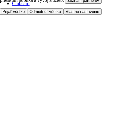
prieskum publika a vývoj služieb.
Zoznam partnerov
Clubcard
Prijať všetko
Odmietnuť všetko
Vlastné nastavenie
Pred prvým nákupom
Ako nakupovať
Registrácia
Objednanie doručenia
Moje obľúbené
Kontaktujte nás
Tesco.sk
Zákaznícka linka - 0800222333
Výber obchodu
Potrebujete pomoc?
Cena doručenia
Bezpečnosť pri nákupe
Všeobecné obchodné podmienky
Ochrana súkromia