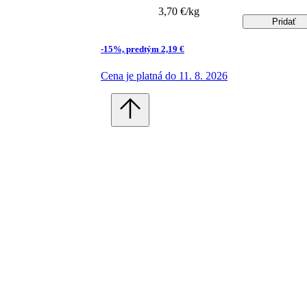
3,70 €/kg
Pridať
-15%, predtým 2,19 €
Cena je platná do 11. 8. 2026