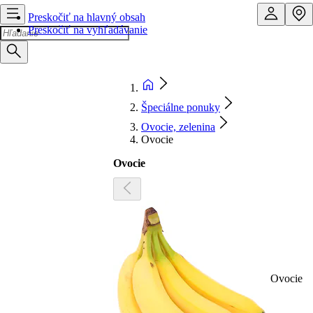
Preskočiť na hlavný obsah
Preskočiť na vyhľadávanie
Špeciálne ponuky
Ovocie, zelenina
Ovocie
Ovocie
Ovocie