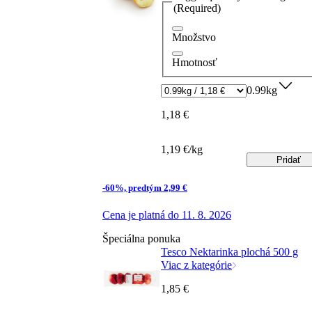
(Required)
Množstvo
Hmotnosť
0.99kg
1,18 €
1,19 €/kg
Pridať
-60%, predtým 2,99 €
Cena je platná do 11. 8. 2026
Špeciálna ponuka
Tesco Nektarinka plochá 500 g
Viac z kategórie
1,85 €