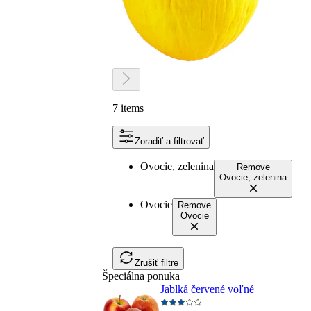
7 items
Zoradiť a filtrovať
Ovocie, zelenina
Remove
Ovocie, zelenina
Ovocie
Remove
Ovocie
Zrušiť filtre
Špeciálna ponuka
Jablká červené voľné