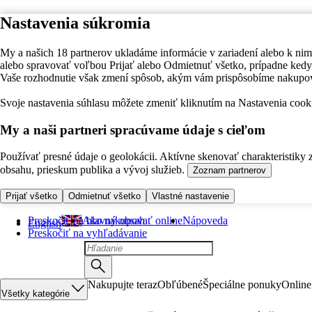
Nastavenia súkromia
My a našich 18 partnerov ukladáme informácie v zariadení alebo k nim
alebo spravovať voľbou Prijať alebo Odmietnuť všetko, prípadne ke
Vaše rozhodnutie však zmení spôsob, akým vám prispôsobíme nakupo
Svoje nastavenia súhlasu môžete zmeniť kliknutím na Nastavenia cooki
My a naši partneri spracúvame údaje s cieľom
Používať presné údaje o geolokácii. Aktívne skenovať charakteristiky 
obsahu, prieskum publika a vývoj služieb.
Zoznam partnerov
Prijať všetko
Odmietnuť všetko
Vlastné nastavenie
Preskočiť na hlavný obsah
Ako nakupovať online
Nápoveda
English
Preskočiť na vyhľadávanie
Nakupujte teraz
Obľúbené
Špeciálne ponuky
Online
Všetky kategórie