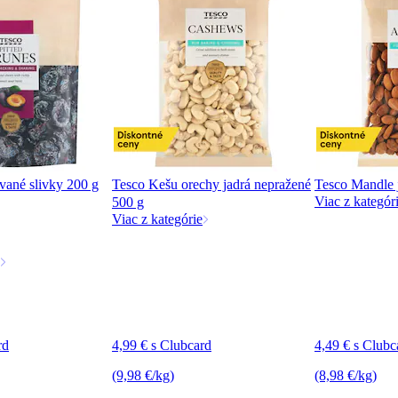
vané slivky 200 g
Tesco Kešu orechy jadrá nepražené
Tesco Mandle 
Viac z kategór
500 g
Viac z kategórie
rd
4,99 € s Clubcard
4,49 € s Clubc
(9,98 €/kg)
(8,98 €/kg)