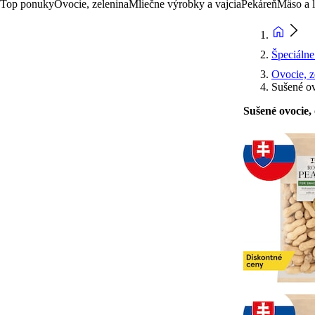
Top ponuky
Ovocie, zelenina
Mliečne výrobky a vajcia
Pekáreň
Mäso a 
Špeciáln
Ovocie, z
Sušené ov
Sušené ovocie,