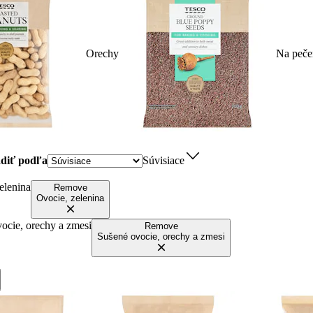
Orechy
Na peče
diť podľa
Súvisiace
elenina
Remove
Ovocie, zelenina
ocie, orechy a zmesi
Remove
Sušené ovocie, orechy a zmesi