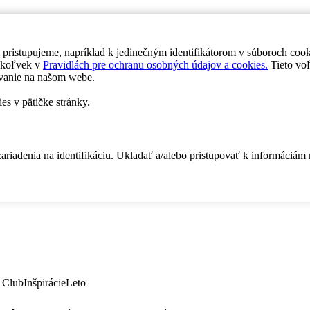
 pristupujeme, napríklad k jedinečným identifikátorom v súboroch coo
dykoľvek v
Pravidlách pre ochranu osobných údajov a cookies.
Tieto voľ
vanie na našom webe.
es v pätičke stránky.
zariadenia na identifikáciu. Ukladať a/alebo pristupovať k informáciám
 Club
Inšpirácie
Leto