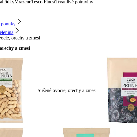
lahôdky
Mrazené
Tesco Finest
Trvanlivé potraviny
e ponuky
elenina
ocie, orechy a zmesi
 orechy a zmesi
Sušené ovocie, orechy a zmesi