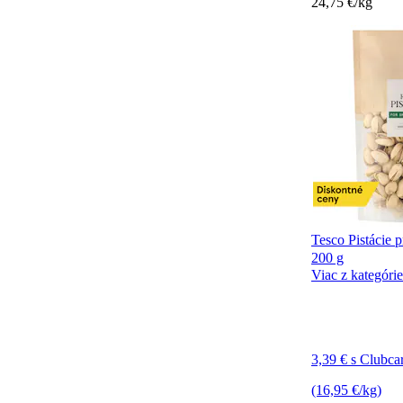
24,75 €/kg
Tesco Pistácie 
200 g
Viac z kategórie
3,39 € s Clubca
(16,95 €/kg)