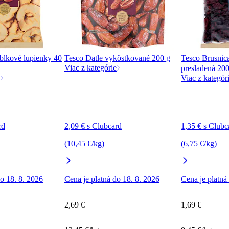
blkové lupienky 40
Tesco Datle vykôstkované 200 g
Tesco Brusnic
Viac z kategórie
presladená 200
Viac z kategór
rd
2,09 € s Clubcard
1,35 € s Clubc
(10,45 €/kg)
(6,75 €/kg)
do 18. 8. 2026
Cena je platná do 18. 8. 2026
Cena je platná
2,69 €
1,69 €