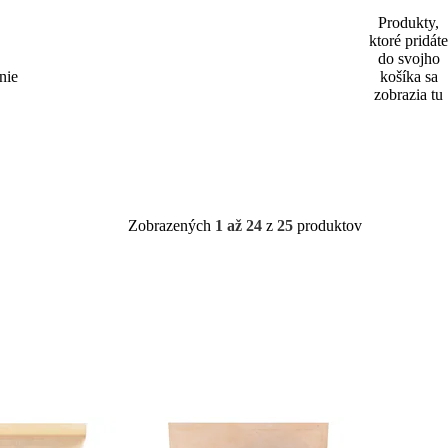
Produkty,
ktoré pridáte
do svojho
nie
košíka sa
zobrazia tu
Zobrazených
1 až 24
z
25
produktov