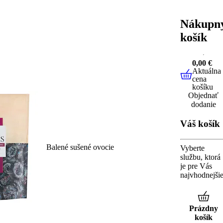
Nákupn
košík
0,00 €
Aktuálna
0,00 €
cena
košíku
Objednať
dodanie
Váš košík
Balené sušené ovocie
Vyberte
službu, ktorá
je pre Vás
najvhodnejši
Prázdny
košík