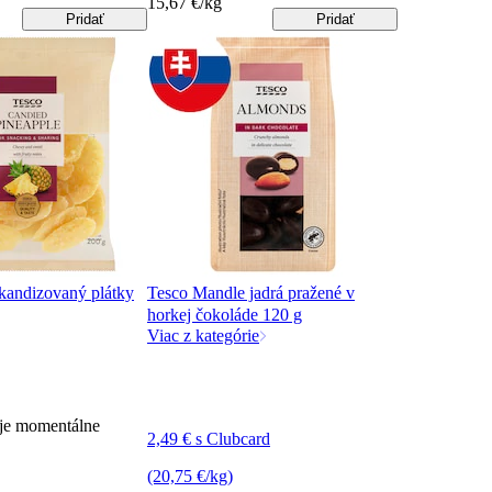
15,67 €/kg
Pridať
Pridať
kandizovaný plátky
Tesco Mandle jadrá pražené v
horkej čokoláde 120 g
Viac z kategórie
 je momentálne
2,49 € s Clubcard
(20,75 €/kg)