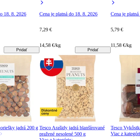
do 18. 8. 2026
Cena je platná do 18. 8. 2026
Cena je platná
7,29 €
5,79 €
14,58 €/kg
11,58 €/kg
Pridať
Pridať
oriešky jadrá 200 g
Tesco Arašidy jadrá blanšírované
Tesco Vykôstk
Viac z kategór
pražené nesolené 500 g
Viac z kategórie