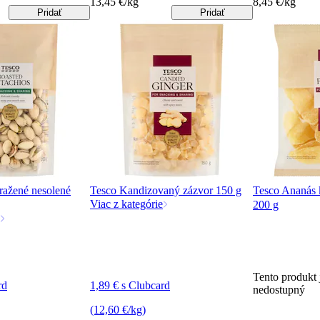
13,45 €/kg
8,45 €/kg
Pridať
Pridať
pražené nesolené
Tesco Kandizovaný zázvor 150 g
Tesco Ananás 
Viac z kategórie
200 g
Tento produkt
rd
1,89 € s Clubcard
nedostupný
(12,60 €/kg)