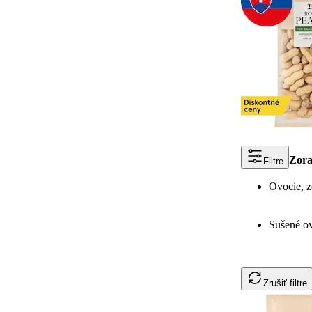
Zora
Filtre
Ovocie, z
Sušené ov
Zrušiť filtre