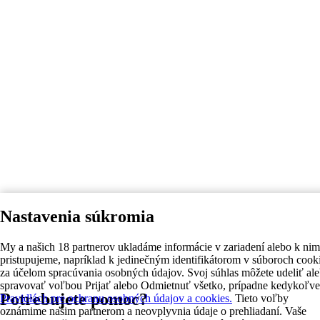
Nastavenia súkromia
My a našich 18 partnerov ukladáme informácie v zariadení alebo k nim
pristupujeme, napríklad k jedinečným identifikátorom v súboroch cook
za účelom spracúvania osobných údajov. Svoj súhlas môžete udeliť al
spravovať voľbou Prijať alebo Odmietnuť všetko, prípadne kedykoľve
Potrebujete pomoc?
Pravidlách pre ochranu osobných údajov a cookies.
Tieto voľby
oznámime našim partnerom a neovplyvnia údaje o prehliadaní. Vaše