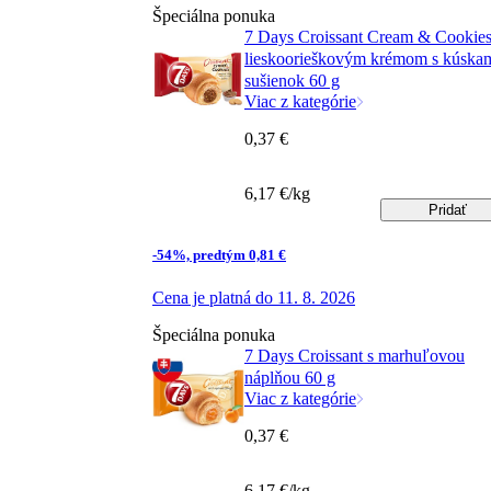
Špeciálna ponuka
7 Days Croissant Cream & Cookies
lieskoorieškovým krémom s kúska
sušienok 60 g
Viac z kategórie
0,37 €
6,17 €/kg
Pridať
-54%, predtým 0,81 €
Cena je platná do 11. 8. 2026
Špeciálna ponuka
7 Days Croissant s marhuľovou
náplňou 60 g
Viac z kategórie
0,37 €
6,17 €/kg