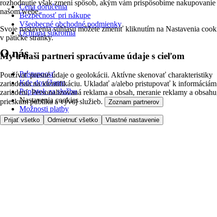
rozhodnutie však zmení spôsob, akým vám prispôsobíme nakupovanie
Cena doručenia
našom webe.
Bezpečnosť pri nákupe
Všeobecné obchodné podmienky
Svoje nastavenia súhlasu môžete zmeniť kliknutím na Nastavenia cook
Ochrana súkromia
v pätičke stránky.
O nás
My a naši partneri spracúvame údaje s cieľom
Prístupnosť
Používať presné údaje o geolokácii. Aktívne skenovať charakteristiky
Kde dovážame
zariadenia na identifikáciu. Ukladať a/alebo pristupovať k informáciám
Poplatok za službu
zariadení. Personalizovaná reklama a obsah, meranie reklamy a obsahu
Nastavenia cookies
prieskum publika a vývoj služieb.
Zoznam partnerov
Možnosti platby
Tesco.sk
Prijať všetko
Odmietnuť všetko
Vlastné nastavenie
Clubcard
Pred prvým nákupom
Ako nakupovať
Registrácia
Objednanie doručenia
Moje obľúbené
Kontaktujte nás