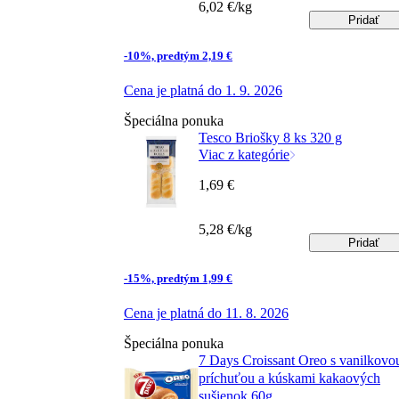
6,02 €/kg
Pridať
-10%, predtým 2,19 €
Cena je platná do 1. 9. 2026
Špeciálna ponuka
Tesco Briošky 8 ks 320 g
Viac z kategórie
1,69 €
5,28 €/kg
Pridať
-15%, predtým 1,99 €
Cena je platná do 11. 8. 2026
Špeciálna ponuka
7 Days Croissant Oreo s vanilkovo
príchuťou a kúskami kakaových
sušienok 60g