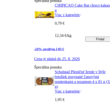
Špeciálna ponuka
CHIPICAO Cake Bar choco kakao
g
Viac z kategórie
0,79 €
12,34 €/kg
Pridať
-24%, predtým 1,05 €
Cena je platná do 25. 8. 2026
Špeciálna ponuka
Schulstad Pšeničné žemle v štýle
briošiek posypané ľanovými
semienkami a sezamom 4 x 81 g (3
g)
Viac z kategórie
1,95 €