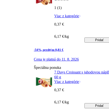
1 (1)
Viac z kategórie
0,37 €
6,17 €/kg
Pridať
-54%, predtým 0,81 €
Cena je platná do 11. 8. 2026
Špeciálna ponuka
7 Days Croissant s jahodovou nápl
60 g
Viac z kategórie
0,37 €
6,17 €/kg
Pridať