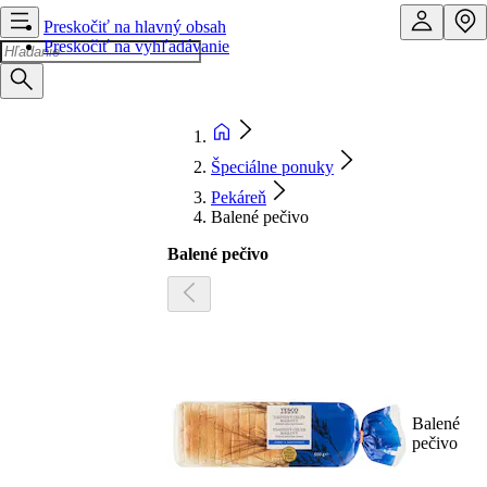
Preskočiť na hlavný obsah
Preskočiť na vyhľadávanie
Špeciálne ponuky
Pekáreň
Balené pečivo
Balené pečivo
Balené
pečivo