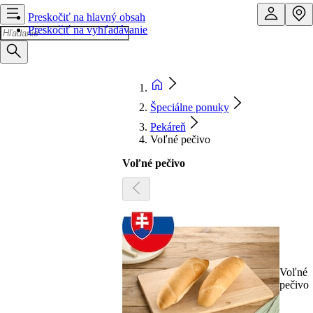
Preskočiť na hlavný obsah
Preskočiť na vyhľadávanie
Špeciálne ponuky
Pekáreň
Voľné pečivo
Voľné pečivo
Voľné
pečivo