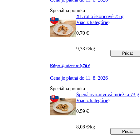
Špeciálna ponuka
XL rollo škoricové 75 g
Viac z kategórie
0,70 €
9,33 €/kg
Pridať
Kúpte 4, ušetrite 0,70 €
Cena je platná do 11. 8. 2026
Špeciálna ponuka
Špenátovo-nivová mriežka 73 g
Viac z kategórie
0,59 €
8,08 €/kg
Pridať