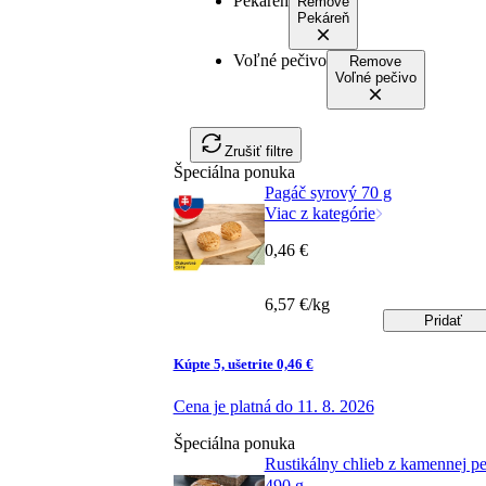
Pekáreň
Remove
Pekáreň
Voľné pečivo
Remove
Voľné pečivo
Zrušiť filtre
Špeciálna ponuka
Pagáč syrový 70 g
Viac z kategórie
0,46 €
6,57 €/kg
Pridať
Kúpte 5, ušetrite 0,46 €
Cena je platná do 11. 8. 2026
Špeciálna ponuka
Rustikálny chlieb z kamennej p
490 g