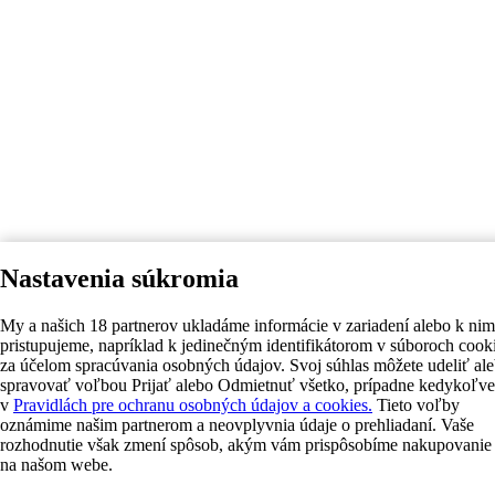
Nastavenia súkromia
My a našich 18 partnerov ukladáme informácie v zariadení alebo k nim
pristupujeme, napríklad k jedinečným identifikátorom v súboroch cook
za účelom spracúvania osobných údajov. Svoj súhlas môžete udeliť al
spravovať voľbou Prijať alebo Odmietnuť všetko, prípadne kedykoľv
v
Pravidlách pre ochranu osobných údajov a cookies.
Tieto voľby
oznámime našim partnerom a neovplyvnia údaje o prehliadaní. Vaše
rozhodnutie však zmení spôsob, akým vám prispôsobíme nakupovanie
na našom webe.