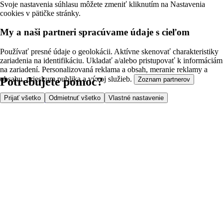
Svoje nastavenia súhlasu môžete zmeniť kliknutím na Nastavenia
cookies v pätičke stránky.
My a naši partneri spracúvame údaje s cieľom
Používať presné údaje o geolokácii. Aktívne skenovať charakteristiky
zariadenia na identifikáciu. Ukladať a/alebo pristupovať k informáciám
na zariadení. Personalizovaná reklama a obsah, meranie reklamy a
obsahu, prieskum publika a vývoj služieb.
Potrebujete pomoc?
Zoznam partnerov
Prijať všetko
Odmietnuť všetko
Vlastné nastavenie
Cena doručenia
Bezpečnosť pri nákupe
Všeobecné obchodné podmienky
Ochrana súkromia
O nás
Prístupnosť
Kde dovážame
Poplatok za službu
Nastavenia cookies
Možnosti platby
Tesco.sk