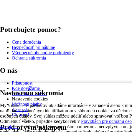
Potrebujete pomoc?
Cena doručenia
Bezpečnosť pri nákupe
Všeobecné obchodné podmienky
Ochrana súkromia
O nás
Prístupnosť
Kde dovážame
Nastavenia súkromia
Poplatok za službu
Nastavenia cookies
Možnosti platby
My a našich 18 partnerov ukladáme informácie v zariadení alebo k nim
Tesco.sk
napríklad k jedinečným identifikátorom v súboroch cookie, za účelom 
Clubcard
osobných údajov. Svoj súhlas môžete udeliť alebo spravovať voľbou Pr
Odmietnuť všetko, prípadne kedykoľvek v
Pravidlách pre ochranu os
Pred prvým nákupom
a cookies.
Tieto voľby oznámime našim partnerom a neovplyvnia údaj
prehliadaní. Vaše rozhodnutie však zmení spôsob, akým vám prispôso