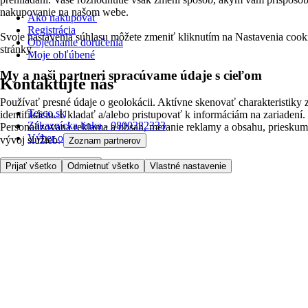
nakupovanie na našom webe.
Ako nakupovať
Registrácia
Svoje nastavenia súhlasu môžete zmeniť kliknutím na Nastavenia cooki
Objednanie doručenia
stránky.
Moje obľúbené
My a naši partneri spracúvame údaje s cieľom
Kontaktujte nás
Používať presné údaje o geolokácii. Aktívne skenovať charakteristiky 
Tesco.sk
identifikáciu. Ukladať a/alebo pristupovať k informáciám na zariadení.
Zákaznícka linka - 0800222333
Personalizovaná reklama a obsah, meranie reklamy a obsahu, prieskum
Výber obchodu
vývoj služieb.
Zoznam partnerov
Prijať všetko
Odmietnuť všetko
Vlastné nastavenie
Potrebujete pomoc?
Cena doručenia
Bezpečnosť pri nákupe
Všeobecné obchodné podmienky
Ochrana súkromia
O nás