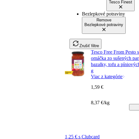
Tesco Finest
Bezlepkové potraviny
Remove
Bezlepkové potraviny
Zrušiť filtre
Tesco Free From Pesto 
omáčka zo sušených par
bazalky, tofu a píniovýc
g
Viac z kategórie
1,59 €
8,37 €/kg
1,25 € s Clubcard