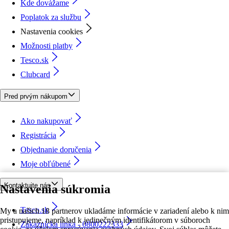
Kde dovážame
Poplatok za službu
Nastavenia cookies
Možnosti platby
Tesco.sk
Clubcard
Pred prvým nákupom
Ako nakupovať
Registrácia
Objednanie doručenia
Moje obľúbené
Kontaktujte nás
Nastavenia súkromia
Tesco.sk
My a našich 18 partnerov ukladáme informácie v zariadení alebo k nim
pristupujeme, napríklad k jedinečným identifikátorom v súboroch
Zákaznícka linka - 0800222333