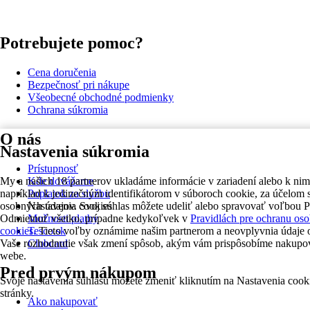
Potrebujete pomoc?
Cena doručenia
Bezpečnosť pri nákupe
Všeobecné obchodné podmienky
Ochrana súkromia
O nás
Nastavenia súkromia
Prístupnosť
My a našich 18 partnerov ukladáme informácie v zariadení alebo k nim
Kde dovážame
napríklad k jedinečným identifikátorom v súboroch cookie, za účelom 
Poplatok za službu
osobných údajov. Svoj súhlas môžete udeliť alebo spravovať voľbou Pr
Nastavenia cookies
Odmietnuť všetko, prípadne kedykoľvek v
Pravidlách pre ochranu os
Možnosti platby
cookies.
Tieto voľby oznámime našim partnerom a neovplyvnia údaje o
Tesco.sk
Vaše rozhodnutie však zmení spôsob, akým vám prispôsobíme nakupo
Clubcard
webe.
Pred prvým nákupom
Svoje nastavenia súhlasu môžete zmeniť kliknutím na Nastavenia cooki
stránky.
Ako nakupovať