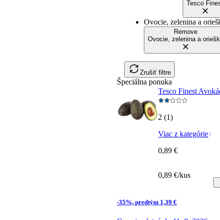
Tesco Fine
Ovocie, zelenina a orieš
Remove
Ovocie, zelenina a orieš
Zrušiť filtre
Špeciálna ponuka
Tesco Finest Avokád
2 (1)
Viac z kategórie
0,89 €
0,89 €/kus
-35%, predtým 1,39 €