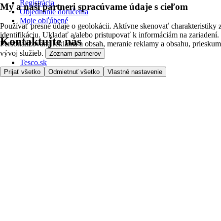
Registrácia
My a naši partneri spracúvame údaje s cieľom
Objednanie doručenia
Moje obľúbené
Používať presné údaje o geolokácii. Aktívne skenovať charakteristiky 
identifikáciu. Ukladať a/alebo pristupovať k informáciám na zariadení.
Kontaktujte nás
Personalizovaná reklama a obsah, meranie reklamy a obsahu, prieskum
vývoj služieb.
Zoznam partnerov
Tesco.sk
Zákaznícka linka - 0800222333
Prijať všetko
Odmietnuť všetko
Vlastné nastavenie
Výber obchodu
Potrebujete pomoc?
Cena doručenia
Bezpečnosť pri nákupe
Všeobecné obchodné podmienky
Ochrana súkromia
O nás
Prístupnosť