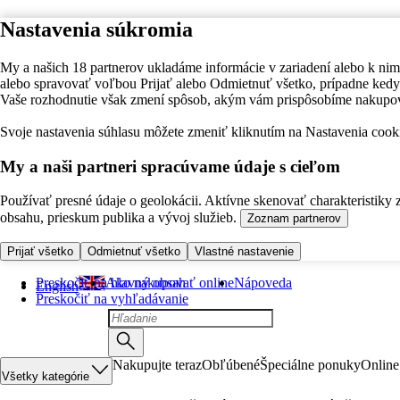
Nastavenia súkromia
My a našich 18 partnerov ukladáme informácie v zariadení alebo k nim
alebo spravovať voľbou Prijať alebo Odmietnuť všetko, prípadne ke
Vaše rozhodnutie však zmení spôsob, akým vám prispôsobíme nakupo
Svoje nastavenia súhlasu môžete zmeniť kliknutím na Nastavenia cooki
My a naši partneri spracúvame údaje s cieľom
Používať presné údaje o geolokácii. Aktívne skenovať charakteristiky 
obsahu, prieskum publika a vývoj služieb.
Zoznam partnerov
Prijať všetko
Odmietnuť všetko
Vlastné nastavenie
Preskočiť na hlavný obsah
Ako nakupovať online
Nápoveda
English
Preskočiť na vyhľadávanie
Nakupujte teraz
Obľúbené
Špeciálne ponuky
Online
Všetky kategórie