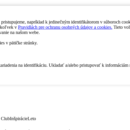
 pristupujeme, napríklad k jedinečným identifikátorom v súboroch coo
dykoľvek v
Pravidlách pre ochranu osobných údajov a cookies.
Tieto voľ
vanie na našom webe.
es v pätičke stránky.
zariadenia na identifikáciu. Ukladať a/alebo pristupovať k informáciám
 Club
Inšpirácie
Leto