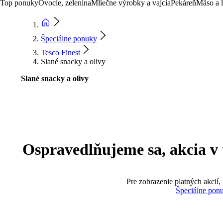
Top ponuky
Ovocie, zelenina
Mliečne výrobky a vajcia
Pekáreň
Mäso a 
Špeciálne ponuky
Tesco Finest
Slané snacky a olivy
Slané snacky a olivy
Ospravedlňujeme sa, akcia v te
Pre zobrazenie platných akcií,
Špeciálne pon