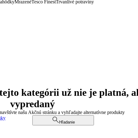
lahôdky
Mrazené
Tesco Finest
Trvanlivé potraviny
jto kategórii už nie je platná, a
vypredaný
 navštívte našu Akčnú stránku a vyhľadajte alternatívne produkty
uky
Hľadanie