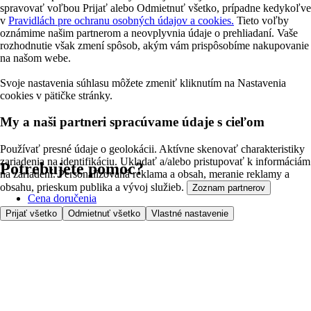
spravovať voľbou Prijať alebo Odmietnuť všetko, prípadne kedykoľv
v
Pravidlách pre ochranu osobných údajov a cookies.
Tieto voľby
oznámime našim partnerom a neovplyvnia údaje o prehliadaní. Vaše
rozhodnutie však zmení spôsob, akým vám prispôsobíme nakupovanie
na našom webe.
Svoje nastavenia súhlasu môžete zmeniť kliknutím na Nastavenia
cookies v pätičke stránky.
My a naši partneri spracúvame údaje s cieľom
Používať presné údaje o geolokácii. Aktívne skenovať charakteristiky
zariadenia na identifikáciu. Ukladať a/alebo pristupovať k informáciám
Potrebujete pomoc?
na zariadení. Personalizovaná reklama a obsah, meranie reklamy a
obsahu, prieskum publika a vývoj služieb.
Zoznam partnerov
Cena doručenia
Bezpečnosť pri nákupe
Prijať všetko
Odmietnuť všetko
Vlastné nastavenie
Všeobecné obchodné podmienky
Ochrana súkromia
O nás
Prístupnosť
Kde dovážame