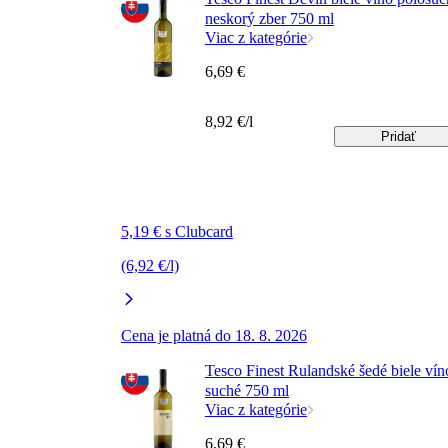
neskorý zber 750 ml
Viac z kategórie
6,69 €
8,92 €/l
Pridať
5,19 € s Clubcard
(6,92 €/l)
Cena je platná do 18. 8. 2026
Tesco Finest Rulandské šedé biele vín
suché 750 ml
Viac z kategórie
6,69 €