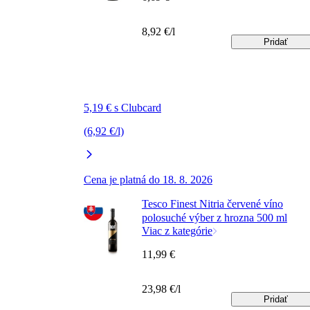
8,92 €/l
Pridať
5,19 € s Clubcard
(6,92 €/l)
Cena je platná do 18. 8. 2026
Tesco Finest Nitria červené víno
polosuché výber z hrozna 500 ml
Viac z kategórie
11,99 €
23,98 €/l
Pridať