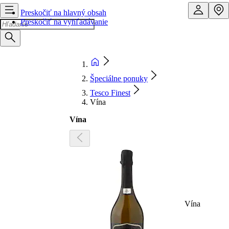
Preskočiť na hlavný obsah
Preskočiť na vyhľadávanie
Špeciálne ponuky
Tesco Finest
Vína
Vína
Vína