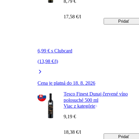
8,79 €
17,58 €/l
Pridať
6,99 € s Clubcard
(13,98 €/l)
Cena je platná do 18. 8. 2026
Tesco Finest Dunaj červené víno
polosuché 500 ml
Viac z kategórie
9,19 €
18,38 €/l
Pridať