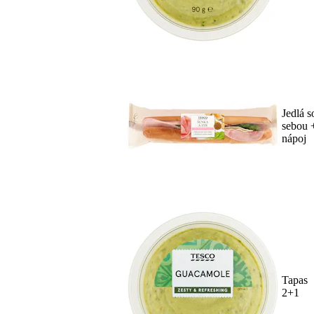
Jedlá s
sebou 
nápoj
Tapas
2+1