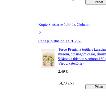
Pridať
Kúpte 3, ušetrite 1,99 € s Clubcard
Cena je platná do 13. 9. 2026
Tesco Pšeničná tortila s kuracím
mäsom, dresingom cézar, ríms
šalátom a údenou slaninou 169 
Viac z kategórie
2,49 €
14,73 €/kg
Pridať