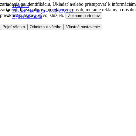
zariadenia na identifikáciu. Ukladať a/alebo pristupovať k informáciám
Tesco.sk
zariadení. Personalizovaná reklama a obsah, meranie reklamy a obsahu
Zákaznícka linka - 0800222333
prieskum publika a vývoj služieb.
Zoznam partnerov
Výber obchodu
Prijať všetko
Odmietnuť všetko
Vlastné nastavenie
Potrebujete pomoc?
Cena doručenia
Bezpečnosť pri nákupe
Všeobecné obchodné podmienky
Ochrana súkromia
O nás
Prístupnosť
Kde dovážame
Poplatok za službu
Nastavenia cookies
Možnosti platby