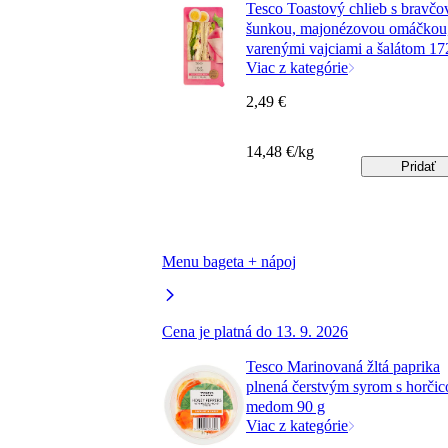
Tesco Toastový chlieb s bravčo
šunkou, majonézovou omáčkou
varenými vajciami a šalátom 17
Viac z kategórie
2,49 €
14,48 €/kg
Pridať
Menu bageta + nápoj
Cena je platná do 13. 9. 2026
Tesco Marinovaná žltá paprika
plnená čerstvým syrom s horčic
medom 90 g
Viac z kategórie