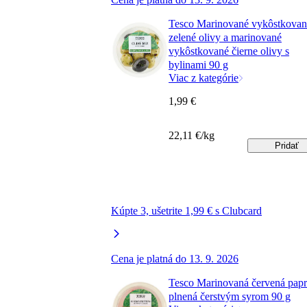
Tesco Marinované vykôstkovan
zelené olivy a marinované
vykôstkované čierne olivy s
bylinami 90 g
Viac z kategórie
1,99 €
22,11 €/kg
Pridať
Kúpte 3, ušetrite 1,99 € s Clubcard
Cena je platná do 13. 9. 2026
Tesco Marinovaná červená papr
plnená čerstvým syrom 90 g