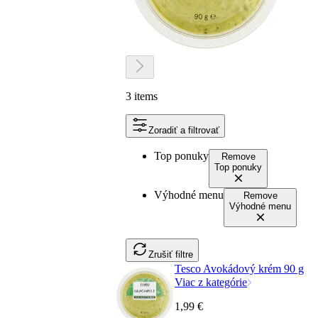
3 items
Zoradiť a filtrovať
Top ponuky
Remove
Top ponuky
Výhodné menu
Remove
Výhodné menu
Zrušiť filtre
Tesco Avokádový krém 90 g
Viac z kategórie
1,99 €