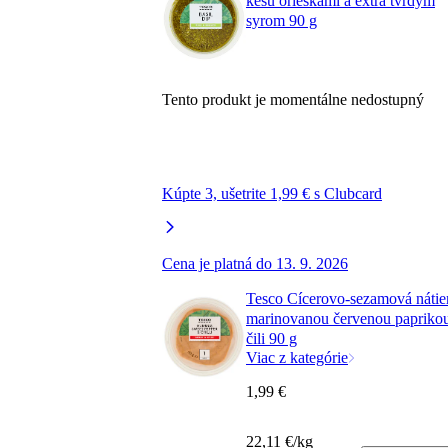
kešu orieškami a extra tvrdým
syrom 90 g
Tento produkt je momentálne nedostupný
Kúpte 3, ušetrite 1,99 € s Clubcard
Cena je platná do 13. 9. 2026
Tesco Cícerovo-sezamová nátie
marinovanou červenou papriko
čili 90 g
Viac z kategórie
1,99 €
22,11 €/kg