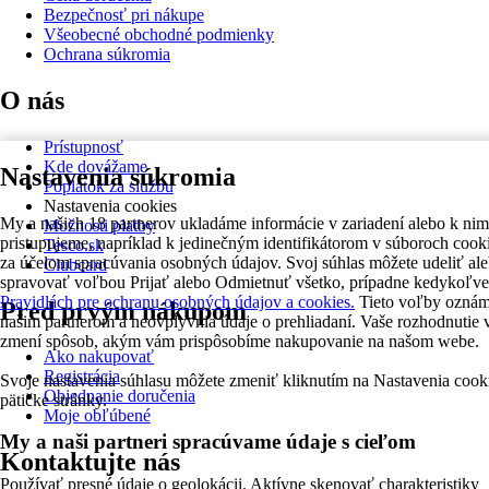
Bezpečnosť pri nákupe
Všeobecné obchodné podmienky
Ochrana súkromia
O nás
Prístupnosť
Kde dovážame
Nastavenia súkromia
Poplatok za službu
Nastavenia cookies
My a našich 18 partnerov ukladáme informácie v zariadení alebo k nim
Možnosti platby
pristupujeme, napríklad k jedinečným identifikátorom v súboroch cook
Tesco.sk
za účelom spracúvania osobných údajov. Svoj súhlas môžete udeliť al
Clubcard
spravovať voľbou Prijať alebo Odmietnuť všetko, prípadne kedykoľve
Pravidlách pre ochranu osobných údajov a cookies.
Tieto voľby ozná
Pred prvým nákupom
našim partnerom a neovplyvnia údaje o prehliadaní. Vaše rozhodnutie 
zmení spôsob, akým vám prispôsobíme nakupovanie na našom webe.
Ako nakupovať
Registrácia
Svoje nastavenia súhlasu môžete zmeniť kliknutím na Nastavenia cook
Objednanie doručenia
pätičke stránky.
Moje obľúbené
My a naši partneri spracúvame údaje s cieľom
Kontaktujte nás
Používať presné údaje o geolokácii. Aktívne skenovať charakteristiky