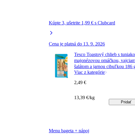
Kúpte 3, ušetrite 1,99 € s Clubcard
Cena je platná do 13. 9. 2026
Tesco Toastový chlieb s tuniak
majonézovou omáčkou, vajciam
šalátom a jarnou cibuľkou 186 
Viac z kategórie
2,49 €
13,39 €/kg
Pridať
Menu bageta + nápoj