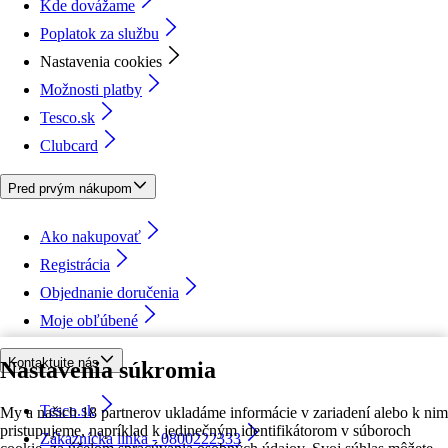
Kde dovážame
Poplatok za službu
Nastavenia cookies
Možnosti platby
Tesco.sk
Clubcard
Pred prvým nákupom
Ako nakupovať
Registrácia
Objednanie doručenia
Moje obľúbené
Kontaktujte nás
Nastavenia súkromia
Tesco.sk
My a našich 18 partnerov ukladáme informácie v zariadení alebo k nim
pristupujeme, napríklad k jedinečným identifikátorom v súboroch
Zákaznícka linka - 0800222333