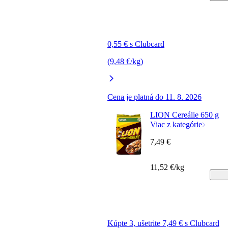
0,55 € s Clubcard
(9,48 €/kg)
Cena je platná do 11. 8. 2026
LION Cereálie 650 g
Viac z kategórie
7,49 €
11,52 €/kg
Kúpte 3, ušetrite 7,49 € s Clubcard