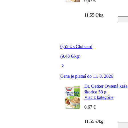
0,67 €
11,55 €/kg
0,55 € s Clubcard
(9,48 €/kg)
Cena je platná do 11. 8. 2026
Dr. Oetker Ovsená kaša 
škorica 58 g
Viac z kategórie
0,67 €
11,55 €/kg