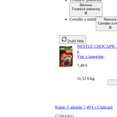
Remove
Trvanlivé potraviny
Cereálie a müsli
Remove
Cereálie a m
Zrušiť filtre
NESTLÉ CHOCAPIC ce
g
Viac z kategórie
7,49 €
11,52 €/kg
Kúpte 3, ušetrite 7,49 € s Clubcard
(7,69 €/kg)