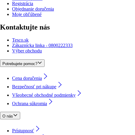
Registrácia
Objednanie doručenia
Moje obľúbené
Kontaktujte nás
Tesco.sk
Zákaznícka linka - 0800222333
Výber obchodu
Potrebujete pomoc?
Cena doručenia
Bezpečnosť pri nákupe
Všeobecné obchodné podmienky
Ochrana súkromia
O nás
Prístupnosť