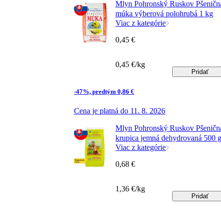
Mlyn Pohronský Ruskov Pšeničn
múka výberová polohrubá 1 kg
Viac z kategórie
0,45 €
0,45 €/kg
Pridať
-47%, predtým 0,86 €
Cena je platná do 11. 8. 2026
Mlyn Pohronský Ruskov Pšeničn
krupica jemná dehydrovaná 500 
Viac z kategórie
0,68 €
1,36 €/kg
Pridať