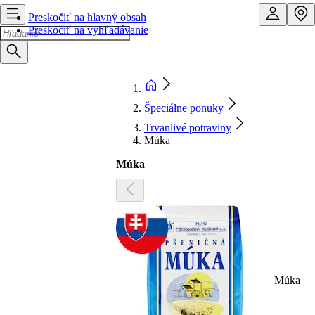
Preskočiť na hlavný obsah
Preskočiť na vyhľadávanie
Špeciálne ponuky
Trvanlivé potraviny
Múka
Múka
Múka