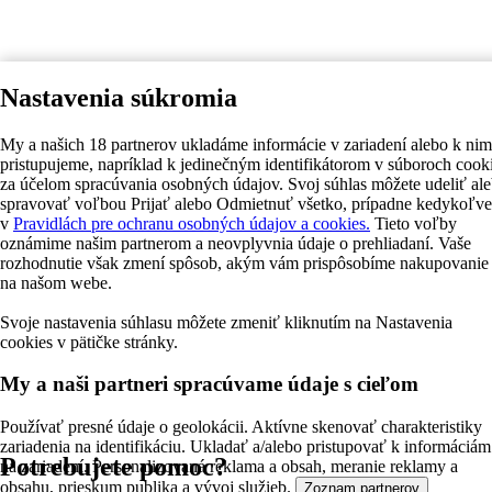
Nastavenia súkromia
My a našich 18 partnerov ukladáme informácie v zariadení alebo k nim
pristupujeme, napríklad k jedinečným identifikátorom v súboroch cook
za účelom spracúvania osobných údajov. Svoj súhlas môžete udeliť al
spravovať voľbou Prijať alebo Odmietnuť všetko, prípadne kedykoľv
v
Pravidlách pre ochranu osobných údajov a cookies.
Tieto voľby
oznámime našim partnerom a neovplyvnia údaje o prehliadaní. Vaše
rozhodnutie však zmení spôsob, akým vám prispôsobíme nakupovanie
na našom webe.
Svoje nastavenia súhlasu môžete zmeniť kliknutím na Nastavenia
cookies v pätičke stránky.
My a naši partneri spracúvame údaje s cieľom
Používať presné údaje o geolokácii. Aktívne skenovať charakteristiky
zariadenia na identifikáciu. Ukladať a/alebo pristupovať k informáciám
Potrebujete pomoc?
na zariadení. Personalizovaná reklama a obsah, meranie reklamy a
obsahu, prieskum publika a vývoj služieb.
Zoznam partnerov