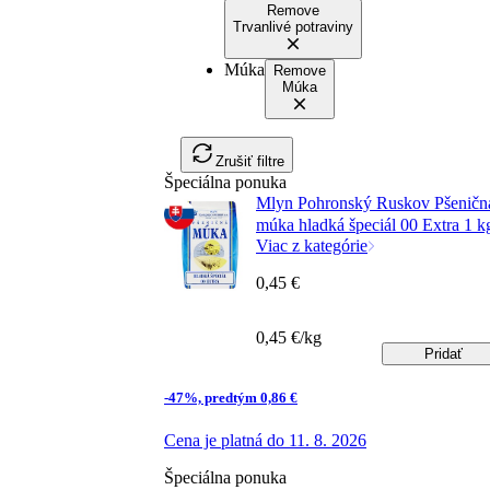
Remove
Trvanlivé potraviny
Múka
Remove
Múka
Zrušiť filtre
Špeciálna ponuka
Mlyn Pohronský Ruskov Pšeničn
múka hladká špeciál 00 Extra 1 k
Viac z kategórie
0,45 €
0,45 €/kg
Pridať
-47%, predtým 0,86 €
Cena je platná do 11. 8. 2026
Špeciálna ponuka