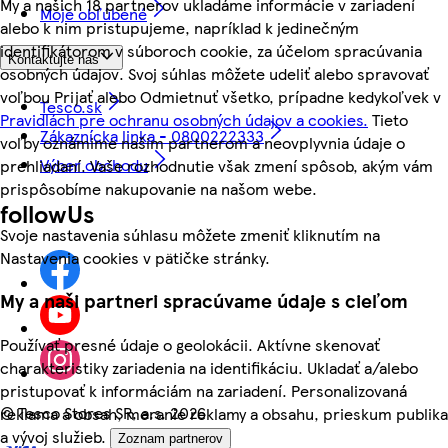
My a našich 18 partnerov ukladáme informácie v zariadení
Moje obľúbené
alebo k nim pristupujeme, napríklad k jedinečným
identifikátorom v súboroch cookie, za účelom spracúvania
Kontaktujte nás
osobných údajov. Svoj súhlas môžete udeliť alebo spravovať
voľbou Prijať alebo Odmietnuť všetko, prípadne kedykoľvek v
Tesco.sk
Pravidlách pre ochranu osobných údajov a cookies.
Tieto
Zákaznícka linka - 0800222333
voľby oznámime našim partnerom a neovplyvnia údaje o
Výber obchodu
prehliadaní. Vaše rozhodnutie však zmení spôsob, akým vám
prispôsobíme nakupovanie na našom webe.
followUs
Svoje nastavenia súhlasu môžete zmeniť kliknutím na
Nastavenia cookies v pätičke stránky.
My a naši partneri spracúvame údaje s cieľom
Používať presné údaje o geolokácii. Aktívne skenovať
charakteristiky zariadenia na identifikáciu. Ukladať a/alebo
pristupovať k informáciám na zariadení. Personalizovaná
©
Tesco Stores SR, a.s. 2026
reklama a obsah, meranie reklamy a obsahu, prieskum publika
a vývoj služieb.
Zoznam partnerov