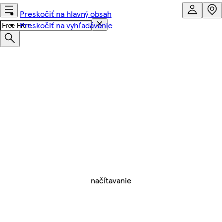
Preskočiť na hlavný obsah
Preskočiť na vyhľadávanie
načítavanie