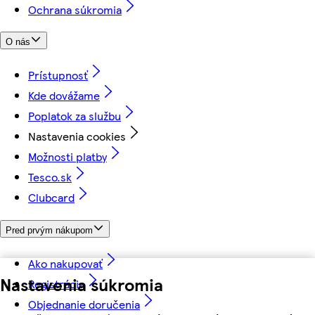
Ochrana súkromia
O nás
Prístupnosť
Kde dovážame
Poplatok za službu
Nastavenia cookies
Možnosti platby
Tesco.sk
Clubcard
Pred prvým nákupom
Ako nakupovať
Nastavenia súkromia
Registrácia
Objednanie doručenia