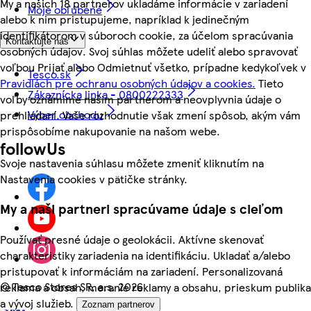
My a našich 18 partnerov ukladáme informácie v zariadení
Moje obľúbené
alebo k nim pristupujeme, napríklad k jedinečným
identifikátorom v súboroch cookie, za účelom spracúvania
Kontaktujte nás
osobných údajov. Svoj súhlas môžete udeliť alebo spravovať
voľbou Prijať alebo Odmietnuť všetko, prípadne kedykoľvek v
Tesco.sk
Pravidlách pre ochranu osobných údajov a cookies.
Tieto
Zákaznícka linka - 0800222333
voľby oznámime našim partnerom a neovplyvnia údaje o
Výber obchodu
prehliadaní. Vaše rozhodnutie však zmení spôsob, akým vám
prispôsobíme nakupovanie na našom webe.
followUs
Svoje nastavenia súhlasu môžete zmeniť kliknutím na
Nastavenia cookies v pätičke stránky.
My a naši partneri spracúvame údaje s cieľom
Používať presné údaje o geolokácii. Aktívne skenovať
charakteristiky zariadenia na identifikáciu. Ukladať a/alebo
pristupovať k informáciám na zariadení. Personalizovaná
©
Tesco Stores SR, a.s. 2026
reklama a obsah, meranie reklamy a obsahu, prieskum publika
a vývoj služieb.
Zoznam partnerov