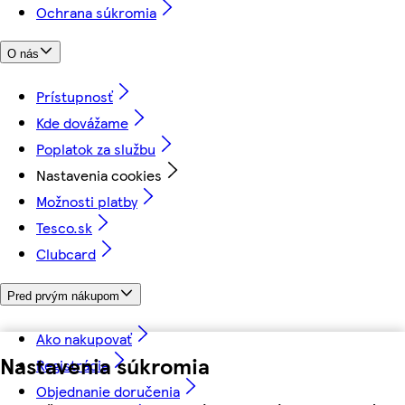
Ochrana súkromia
O nás
Prístupnosť
Kde dovážame
Poplatok za službu
Nastavenia cookies
Možnosti platby
Tesco.sk
Clubcard
Pred prvým nákupom
Ako nakupovať
Nastavenia súkromia
Registrácia
Objednanie doručenia