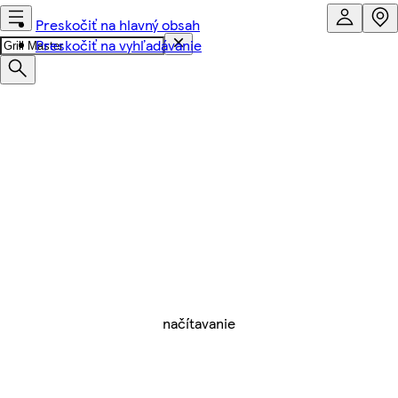
Preskočiť na hlavný obsah
Preskočiť na vyhľadávanie
načítavanie