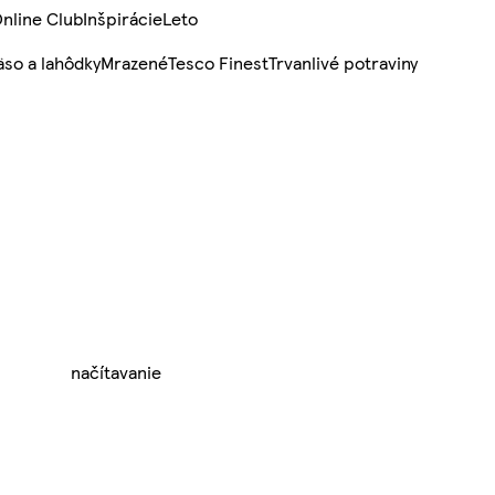
nline Club
Inšpirácie
Leto
so a lahôdky
Mrazené
Tesco Finest
Trvanlivé potraviny
načítavanie