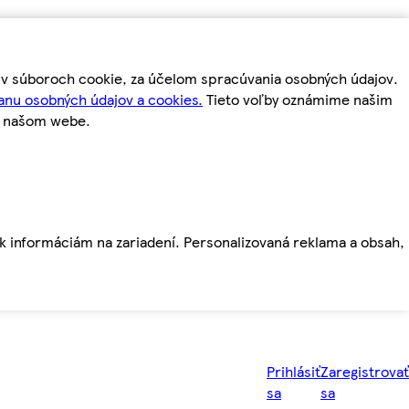
m v súboroch cookie, za účelom spracúvania osobných údajov.
anu osobných údajov a cookies.
Tieto voľby oznámime našim
a našom webe.
ť k informáciám na zariadení. Personalizovaná reklama a obsah,
Prihlásiť
Zaregistrovať
sa
sa