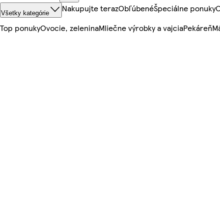
Nakupujte teraz
Obľúbené
Špeciálne ponuky
O
Všetky kategórie
Top ponuky
Ovocie, zelenina
Mliečne výrobky a vajcia
Pekáreň
Mä