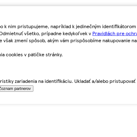
bo k nim pristupujeme, napríklad k jedinečným identifikátoro
o Odmietnuť všetko, prípadne kedykoľvek v
Pravidlách pre ochr
tie však zmení spôsob, akým vám prispôsobíme nakupovanie n
ia cookies v pätičke stránky.
istiky zariadenia na identifikáciu. Ukladať a/alebo pristupova
Zoznam partnerov