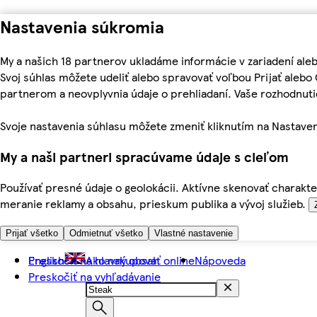
Nastavenia súkromia
My a našich 18 partnerov ukladáme informácie v zariadení ale
Svoj súhlas môžete udeliť alebo spravovať voľbou Prijať aleb
partnerom a neovplyvnia údaje o prehliadaní. Vaše rozhodnu
Svoje nastavenia súhlasu môžete zmeniť kliknutím na Nastaven
My a naši partneri spracúvame údaje s cieľom
Používať presné údaje o geolokácii. Aktívne skenovať charakter
meranie reklamy a obsahu, prieskum publika a vývoj služieb.
Prijať všetko
Odmietnuť všetko
Vlastné nastavenie
Preskočiť na hlavný obsah
English
Ako nakupovať online
Nápoveda
Preskočiť na vyhľadávanie