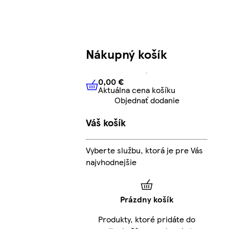
Nákupný košík
0,00 €
Aktuálna cena košíku
0,00 €
Aktuálna cena košíku
Objednať dodanie
Váš košík
Vyberte službu, ktorá je pre Vás
najvhodnejšie
Prázdny košík
Produkty, ktoré pridáte do