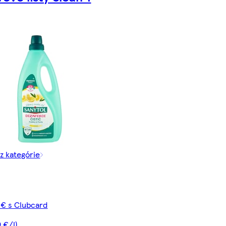
 z kategórie
 € s Clubcard
9 €/l)