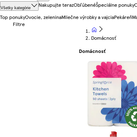
Nakupujte teraz
Obľúbené
Špeciálne ponuky
O
Všetky kategórie
Top ponuky
Ovocie, zelenina
Mliečne výrobky a vajcia
Pekáreň
Mä
Domácnosť
Domácnosť