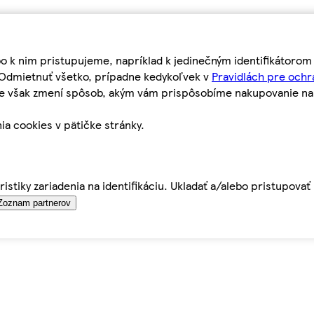
bo k nim pristupujeme, napríklad k jedinečným identifikátoro
o Odmietnuť všetko, prípadne kedykoľvek v
Pravidlách pre ochr
tie však zmení spôsob, akým vám prispôsobíme nakupovanie n
ia cookies v pätičke stránky.
istiky zariadenia na identifikáciu. Ukladať a/alebo pristupova
Zoznam partnerov