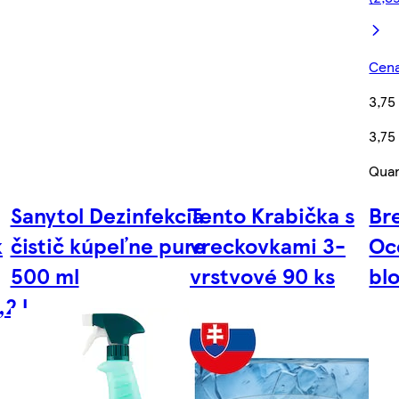
Cena
3,75
3,75
Quan
Sanytol Dezinfekcia
Tento Krabička s
Br
k
čistič kúpeľne pure
vreckovkami 3-
Oc
500 ml
vrstvové 90 ks
blo
2 l