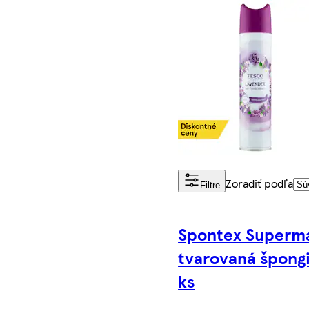
Zoradiť podľa
Filtre
Spontex Superm
tvarovaná špongi
ks