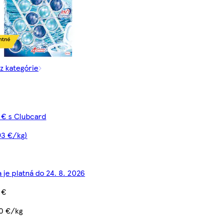
 z kategórie
 € s Clubcard
93 €/kg)
 je platná do 24. 8. 2026
 €
0 €/kg