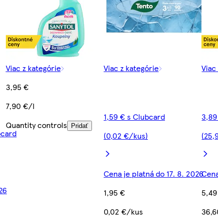
Viac z kategórie
Viac z kategórie
Viac
3,95 €
7,90 €/l
1,59 € s Clubcard
3,89
Quantity controls
Pridať
bcard
(0,02 €/kus)
(25,
Cena je platná do 17. 8. 2026
Cena
026
1,95 €
5,49
0,02 €/kus
36,6