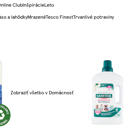
nline Club
Inšpirácie
Leto
so a lahôdky
Mrazené
Tesco Finest
Trvanlivé potraviny
Zobraziť všetko v Domácnosť