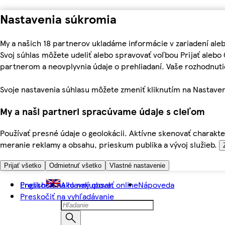
Nastavenia súkromia
My a našich 18 partnerov ukladáme informácie v zariadení ale
Svoj súhlas môžete udeliť alebo spravovať voľbou Prijať aleb
partnerom a neovplyvnia údaje o prehliadaní. Vaše rozhodnu
Svoje nastavenia súhlasu môžete zmeniť kliknutím na Nastaven
My a naši partneri spracúvame údaje s cieľom
Používať presné údaje o geolokácii. Aktívne skenovať charakter
meranie reklamy a obsahu, prieskum publika a vývoj služieb.
Prijať všetko
Odmietnuť všetko
Vlastné nastavenie
Preskočiť na hlavný obsah
English
Ako nakupovať online
Nápoveda
Preskočiť na vyhľadávanie