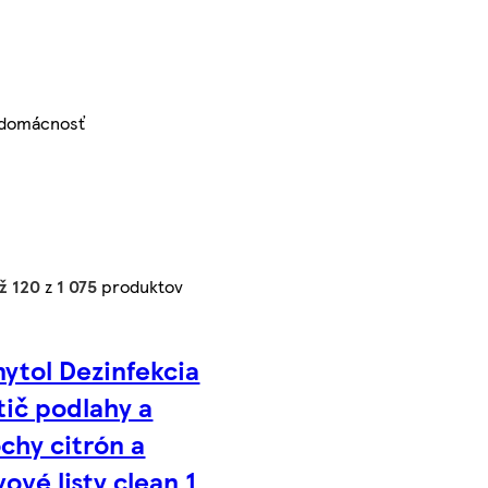
 domácnosť
ž 120
z
1 075
produktov
nytol Dezinfekcia
tič podlahy a
chy citrón a
vové listy clean 1