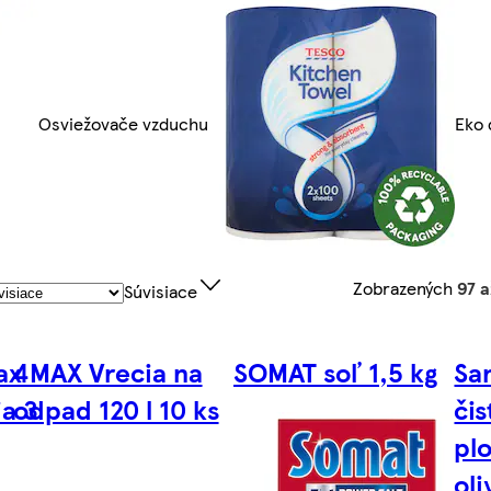
Osviežovače vzduchu
Eko
Zobrazených
97 a
Súvisiace
ax
4MAX Vrecia na
SOMAT soľ 1,5 kg
Sa
a 3
odpad 120 l 10 ks
čis
plo
oli