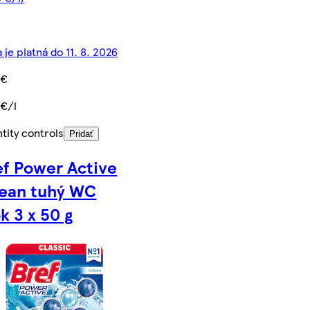
 je platná do 11. 8. 2026
 €
 €/l
tity controls
Pridať
ef Power Active
ean tuhý WC
k 3 x 50 g