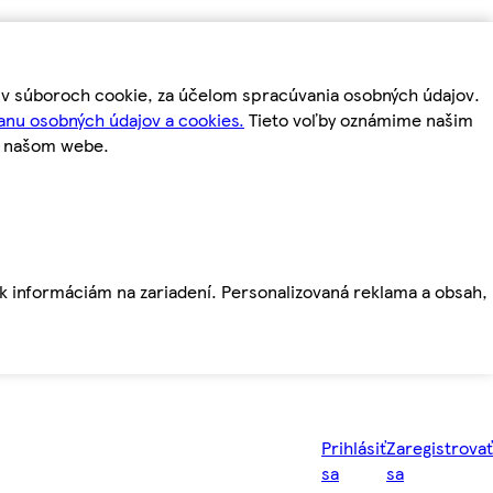
m v súboroch cookie, za účelom spracúvania osobných údajov.
anu osobných údajov a cookies.
Tieto voľby oznámime našim
a našom webe.
ť k informáciám na zariadení. Personalizovaná reklama a obsah,
Prihlásiť
Zaregistrovať
sa
sa