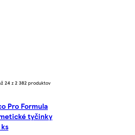
až 24
z
2 382
produktov
co Pro Formula
metické tyčinky
 ks