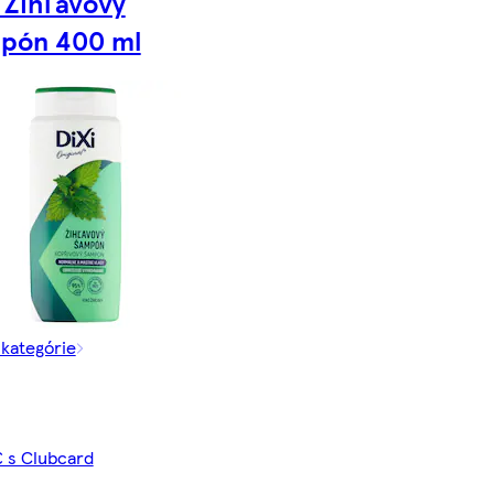
i Žihľavový
pón 400 ml
 kategórie
€ s Clubcard