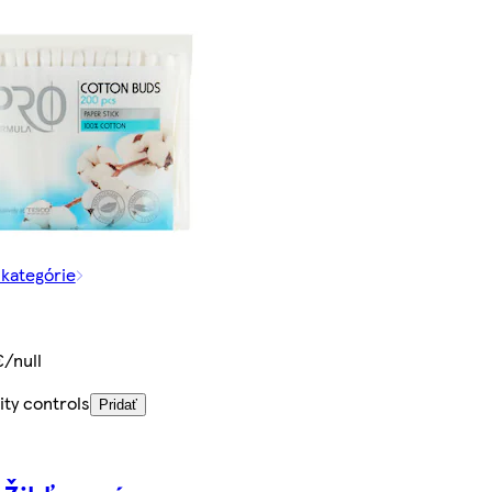
 kategórie
€/null
ity controls
Pridať