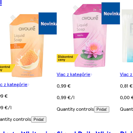
l
Viac z kategórie
Viac z
ac z kategórie
0,99 €
0,81 €
99 €
0,99 €/l
0,00 
99 €/l
Quantity controls
Quant
Pridať
antity controls
Pridať