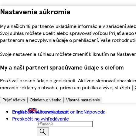
Nastavenia súkromia
My a našich 18 partnerov ukladáme informácie v zariadení ale
Svoj súhlas môžete udeliť alebo spravovať voľbou Prijať aleb
partnerom a neovplyvnia údaje o prehliadaní. Vaše rozhodnu
Svoje nastavenia súhlasu môžete zmeniť kliknutím na Nastaven
My a naši partneri spracúvame údaje s cieľom
Používať presné údaje o geolokácii. Aktívne skenovať charakter
meranie reklamy a obsahu, prieskum publika a vývoj služieb.
Prijať všetko
Odmietnuť všetko
Vlastné nastavenie
Preskočiť na hlavný obsah
English
Ako nakupovať online
Nápoveda
Preskočiť na vyhľadávanie