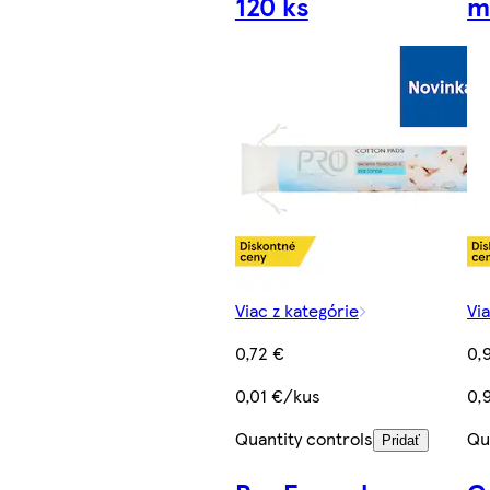
120 ks
m
Viac z kategórie
Vi
0,72 €
0,
0,01 €/kus
0,
Quantity controls
Qu
Pridať