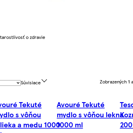
tarostlivosť o zdravie
Zobrazených
1 
Súvisiace
vouré Tekuté
Avouré Tekuté
Tes
ydlo s vôňou
mydlo s vôňou lekna
Koz
lieka a medu 1000
1000 ml
200