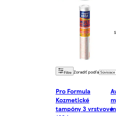
S
Zoradiť podľa
Filtre
Pro Formula
A
Kozmetické
m
tampóny 3 vrstvové
m