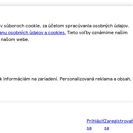
m v súboroch cookie, za účelom spracúvania osobných údajov.
anu osobných údajov a cookies.
Tieto voľby oznámime našim
a našom webe.
ť k informáciám na zariadení. Personalizovaná reklama a obsah,
Prihlásiť
Zaregistrovať
sa
sa