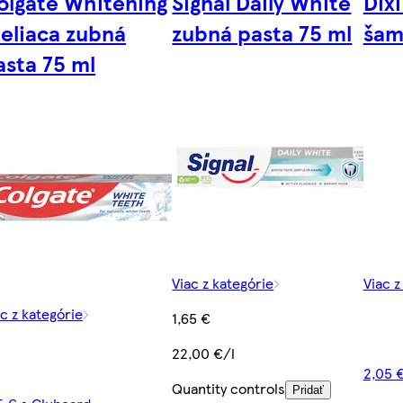
olgate Whitening
Signal Daily White
Dix
ieliaca zubná
zubná pasta 75 ml
šam
asta 75 ml
Viac z kategórie
Viac z
ac z kategórie
1,65 €
22,00 €/l
2,05 
Quantity controls
Pridať