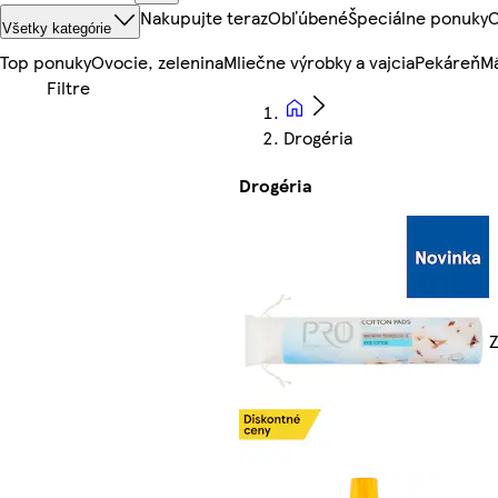
Nakupujte teraz
Obľúbené
Špeciálne ponuky
O
Všetky kategórie
Top ponuky
Ovocie, zelenina
Mliečne výrobky a vajcia
Pekáreň
Mä
Drogéria
Drogéria
Z