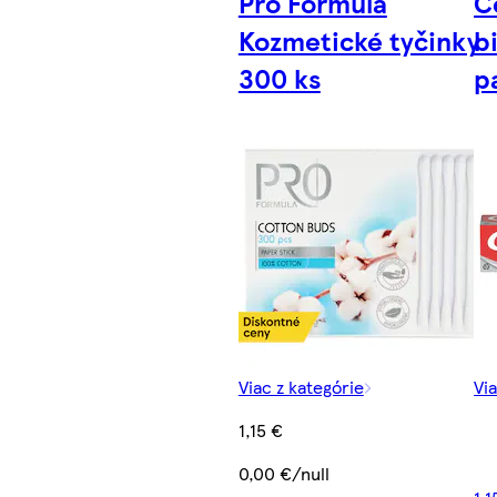
Pro Formula
C
Kozmetické tyčinky
b
300 ks
p
Viac z kategórie
Vi
1,15 €
0,00 €/null