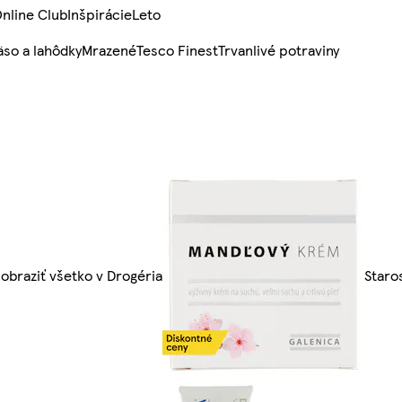
nline Club
Inšpirácie
Leto
so a lahôdky
Mrazené
Tesco Finest
Trvanlivé potraviny
obraziť všetko v Drogéria
Staros