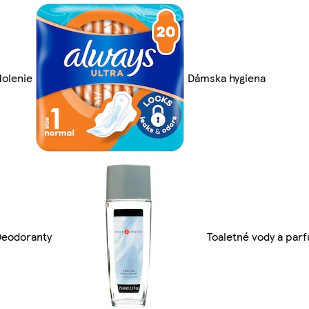
olenie
Dámska hygiena
Deodoranty
Toaletné vody a par