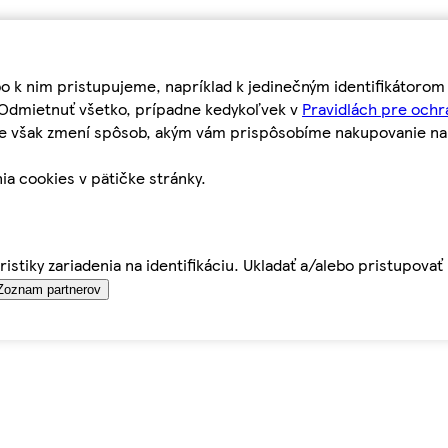
bo k nim pristupujeme, napríklad k jedinečným identifikátoro
o Odmietnuť všetko, prípadne kedykoľvek v
Pravidlách pre ochr
tie však zmení spôsob, akým vám prispôsobíme nakupovanie n
ia cookies v pätičke stránky.
istiky zariadenia na identifikáciu. Ukladať a/alebo pristupova
Zoznam partnerov