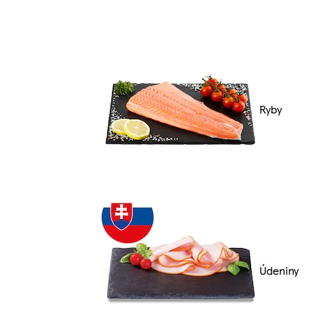
Ryby
Údeniny