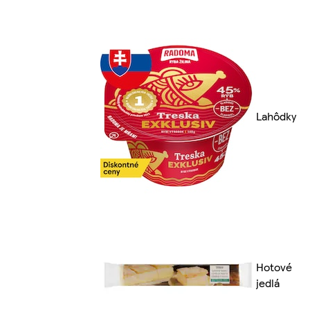
Lahôdky
Hotové
jedlá