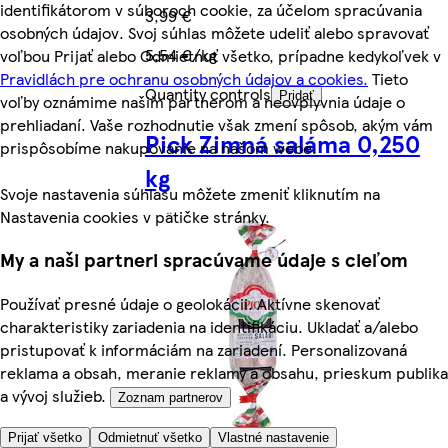
identifikátorom v súboroch cookie, za účelom spracúvania
3,99 €
osobných údajov. Svoj súhlas môžete udeliť alebo spravovať
5,54 €/kg
voľbou Prijať alebo Odmietnuť všetko, prípadne kedykoľvek v
Pravidlách pre ochranu osobných údajov a cookies.
Tieto
Quantity controls
Pridať
voľby oznámime našim partnerom a neovplyvnia údaje o
prehliadaní. Vaše rozhodnutie však zmení spôsob, akým vám
Pick Zimná saláma 0,250
prispôsobíme nakupovanie na našom webe.
kg
Svoje nastavenia súhlasu môžete zmeniť kliknutím na
Nastavenia cookies v pätičke stránky.
My a naši partneri spracúvame údaje s cieľom
Používať presné údaje o geolokácii. Aktívne skenovať
charakteristiky zariadenia na identifikáciu. Ukladať a/alebo
pristupovať k informáciám na zariadení. Personalizovaná
reklama a obsah, meranie reklamy a obsahu, prieskum publika
a vývoj služieb.
Zoznam partnerov
Prijať všetko
Odmietnuť všetko
Vlastné nastavenie