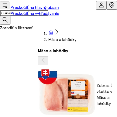
Preskočiť na hlavný obsah
Preskočiť na vyhľadávanie
Mäso a lahôdky
Mäso a lahôdky
Zobraziť
všetko v
Mäso a
lahôdky