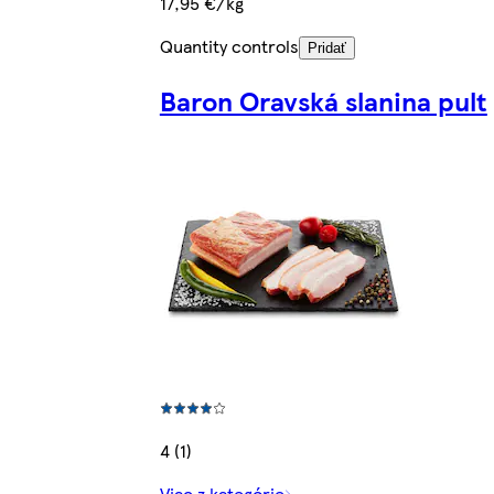
17,95 €/kg
Quantity controls
Pridať
Baron Oravská slanina pult
4 (1)
Viac z kategórie