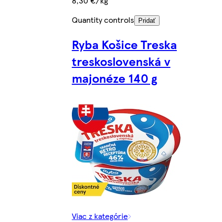
8,30 €/kg
Quantity controls
Pridať
Ryba Košice Treska
treskoslovenská v
majonéze 140 g
Viac z kategórie