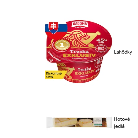
Lahôdky
Hotové
jedlá