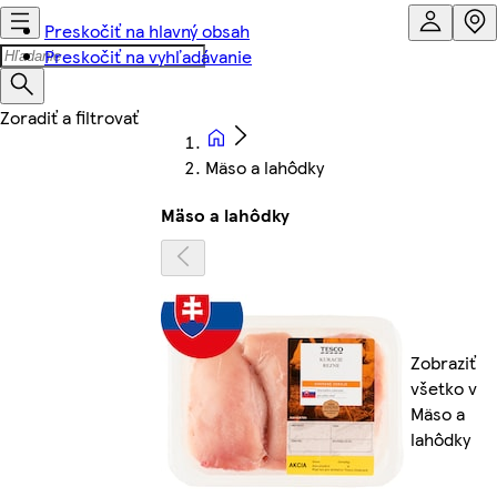
Preskočiť na hlavný obsah
Preskočiť na vyhľadávanie
Mäso a lahôdky
Mäso a lahôdky
Zobraziť
všetko v
Mäso a
lahôdky