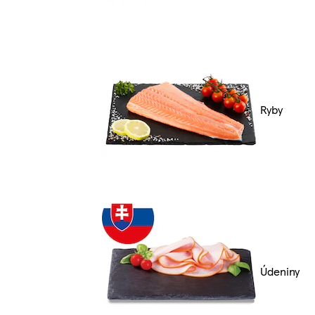
Ryby
Údeniny