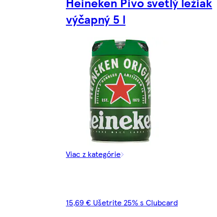
Heineken Pivo svetlý ležiak
výčapný 5 l
Viac z kategórie
15,69 € Ušetrite 25% s Clubcard