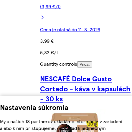
(3,99 €/l)
Cena je platná do 11. 8. 2026
3,99 €
5,32 €/l
Quantity controls
Pridať
NESCAFÉ Dolce Gusto
Cortado - káva v kapsulách
- 30 ks
Nastavenia súkromia
My a našich 18 partnerov ukladáme informácie v zariadení
alebo k nim pristupujeme, napríklad k jedinečným