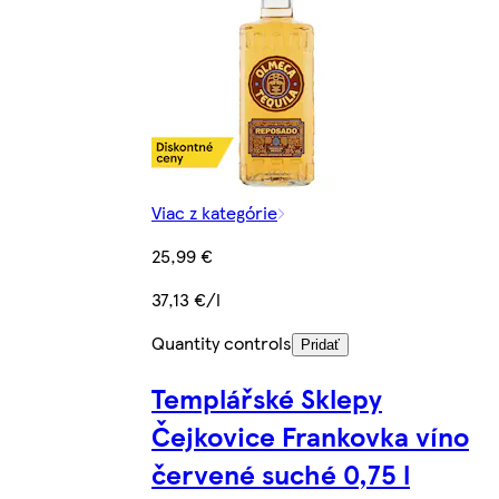
Viac z kategórie
25,99 €
37,13 €/l
Quantity controls
Pridať
Templářské Sklepy
Čejkovice Frankovka víno
červené suché 0,75 l