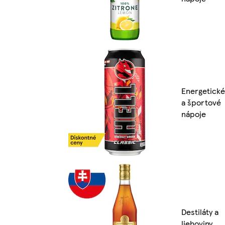
Energetické
a športové
nápoje
Destiláty a
liehoviny