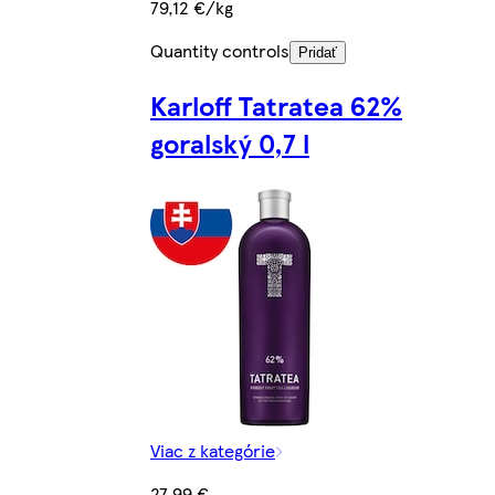
79,12 €/kg
Quantity controls
Pridať
Karloff Tatratea 62%
goralský 0,7 l
Viac z kategórie
27,99 €