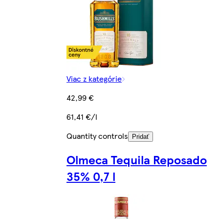
Viac z kategórie
42,99 €
61,41 €/l
Quantity controls
Pridať
Olmeca Tequila Reposado
35% 0,7 l