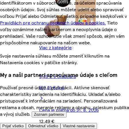
identifikátorom v súboroch cookie, za účelom spracúvania
osobných údajov. Svoj súhlas môžete udeliť alebo spravovať
voľbou Prijať alebo Odmietnuť všetko, prípadne kedykoľvek v
Pravidlách pre ochranu osobných údajov a cookies.
Tieto
voľby oznámime našim partnerom a neovplyvnia údaje o
prehliadaní. Vaše rozhodnutie však zmení spôsob, akým vám
prispôsobíme nakupovanie na našom webe.
Viac z kategórie
Svoje nastavenia súhlasu môžete zmeniť kliknutím na
Nastavenia cookies v pätičke stránky.
My a naši partneri spracúvame údaje s cieľom
9,49 € s Clubcard
Používať presné údaje o geolokácii. Aktívne skenovať
(50,21 €/kg)
charakteristiky zariadenia na identifikáciu. Ukladať a/alebo
pristupovať k informáciám na zariadení. Personalizovaná
reklama a obsah, meranie reklamy a obsahu, prieskum publika
Cena je platná do 31. 8. 2026
a vývoj služieb.
Zoznam partnerov
12,49 €
Prijať všetko
Odmietnuť všetko
Vlastné nastavenie