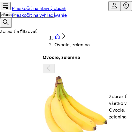
Preskočiť na hlavný obsah
Preskočiť na vyhľadávanie
Ovocie, zelenina
Ovocie, zelenina
Zobraziť
všetko v
Ovocie,
zelenina