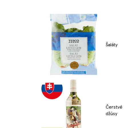
Šaláty
Čerstvé
džúsy