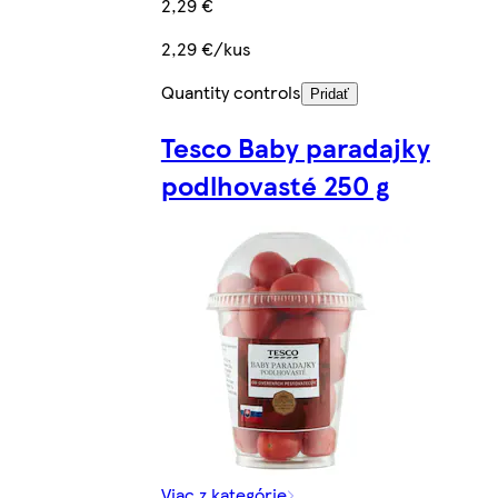
2,29 €
2,29 €/kus
Quantity controls
Pridať
Tesco Baby paradajky
podlhovasté 250 g
Viac z kategórie