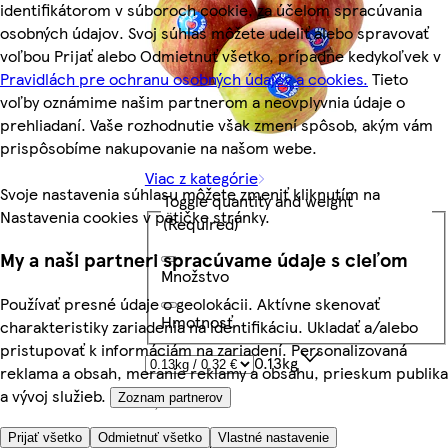
identifikátorom v súboroch cookie, za účelom spracúvania
osobných údajov. Svoj súhlas môžete udeliť alebo spravovať
voľbou Prijať alebo Odmietnuť všetko, prípadne kedykoľvek v
Pravidlách pre ochranu osobných údajov a cookies.
Tieto
voľby oznámime našim partnerom a neovplyvnia údaje o
prehliadaní. Vaše rozhodnutie však zmení spôsob, akým vám
prispôsobíme nakupovanie na našom webe.
Viac z kategórie
Svoje nastavenia súhlasu môžete zmeniť kliknutím na
Toggle quantity and weight
Nastavenia cookies v pätičke stránky.
(Required)
My a naši partneri spracúvame údaje s cieľom
Množstvo
Používať presné údaje o geolokácii. Aktívne skenovať
Hmotnosť
charakteristiky zariadenia na identifikáciu. Ukladať a/alebo
pristupovať k informáciám na zariadení. Personalizovaná
0.13kg
reklama a obsah, meranie reklamy a obsahu, prieskum publika
a vývoj služieb.
0,32 €
Zoznam partnerov
2,49 €/kg
Prijať všetko
Odmietnuť všetko
Vlastné nastavenie