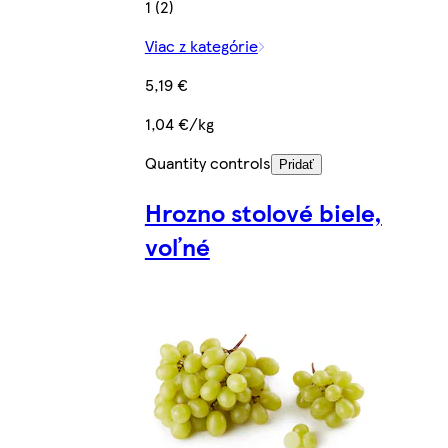
1 (2)
Viac z kategórie
5,19 €
1,04 €/kg
Quantity controls
Pridať
Hrozno stolové biele,
voľné