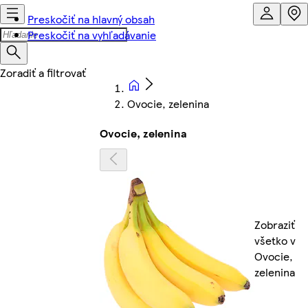
Preskočiť na hlavný obsah
Preskočiť na vyhľadávanie
Ovocie, zelenina
Ovocie, zelenina
Zobraziť
všetko v
Ovocie,
zelenina