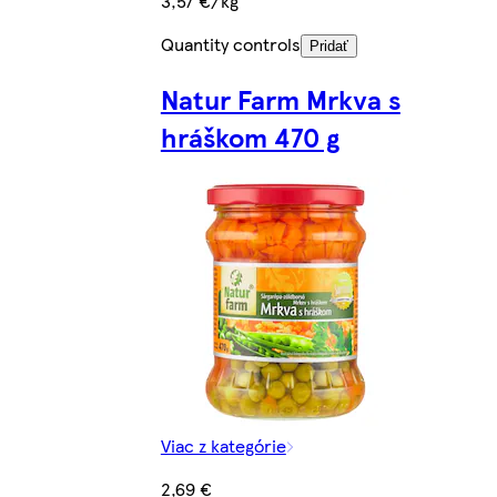
3,57 €/kg
Quantity controls
Pridať
Natur Farm Mrkva s
hráškom 470 g
Viac z kategórie
2,69 €