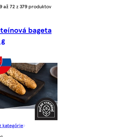
9 až 72
z
379
produktov
teínová bageta
 g
z kategórie