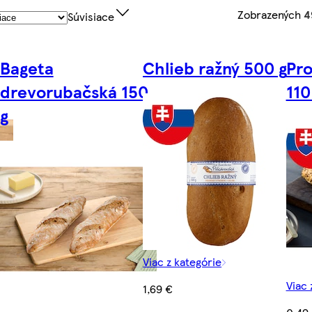
Zobrazených
4
Súvisiace
Bageta
Chlieb ražný 500 g
Pro
drevorubačská 150
110
g
Viac z kategórie
Viac 
1,69 €