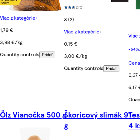
Viac z kategórie
3 (2)
1,79 €
Viac z kategórie
Viac 
3,98 €/kg
0,15 €
-54%,
Quantity controls
3,00 €/kg
Pridať
Cena 
Quantity controls
Pridať
0,37
6,17 
Quant
Ölz Vianočka 500 g
Škoricový slimák 91
Tes
g
4 k