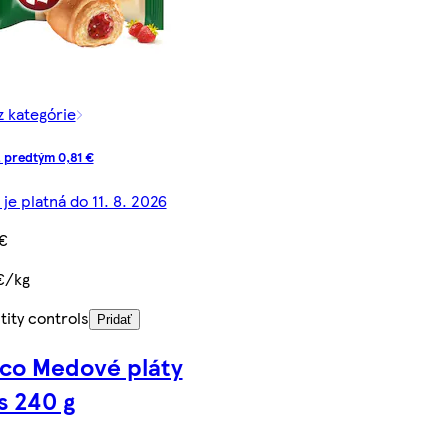
z kategórie
 predtým 0,81 €
je platná do 11. 8. 2026
 €
€/kg
ity controls
Pridať
co Medové pláty
s 240 g