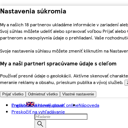
Nastavenia súkromia
My a našich 18 partnerov ukladáme informácie v zariadení ale
Svoj súhlas môžete udeliť alebo spravovať voľbou Prijať aleb
partnerom a neovplyvnia údaje o prehliadaní. Vaše rozhodnu
Svoje nastavenia súhlasu môžete zmeniť kliknutím na Nastaven
My a naši partneri spracúvame údaje s cieľom
Používať presné údaje o geolokácii. Aktívne skenovať charakter
meranie reklamy a obsahu, prieskum publika a vývoj služieb.
Prijať všetko
Odmietnuť všetko
Vlastné nastavenie
Preskočiť na hlavný obsah
English
Ako nakupovať online
Nápoveda
Preskočiť na vyhľadávanie