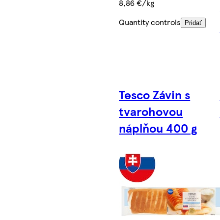
8,86 €/kg
Quantity controls
Pridať
Tesco Závin s
tvarohovou
náplňou 400 g