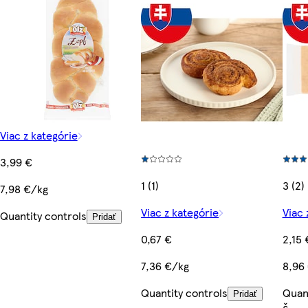
Viac z kategórie
3,99 €
1 (1)
3 (2)
7,98 €/kg
Viac z kategórie
Viac 
Quantity controls
Pridať
0,67 €
2,15 
7,36 €/kg
8,96
Quantity controls
Quant
Pridať