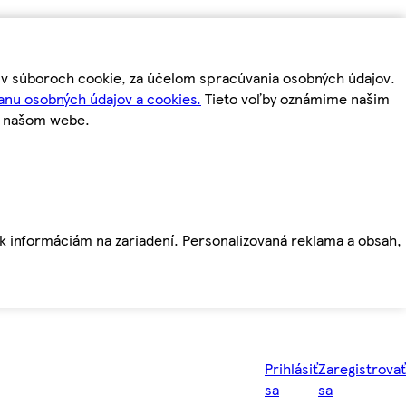
m v súboroch cookie, za účelom spracúvania osobných údajov.
anu osobných údajov a cookies.
Tieto voľby oznámime našim
a našom webe.
ť k informáciám na zariadení. Personalizovaná reklama a obsah,
Prihlásiť
Zaregistrovať
sa
sa