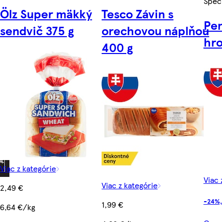
Špec
Ölz Super mäkký
Tesco Závin s
Pe
sendvič 375 g
orechovou náplňou
hro
400 g
Viac z kategórie
Viac 
Viac z kategórie
2,49 €
-24%,
1,99 €
6,64 €/kg