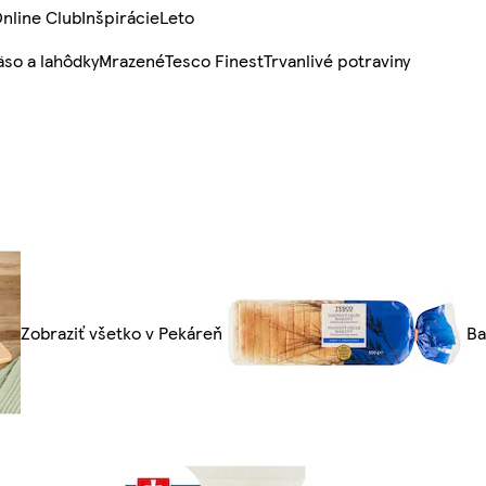
nline Club
Inšpirácie
Leto
so a lahôdky
Mrazené
Tesco Finest
Trvanlivé potraviny
Zobraziť všetko v Pekáreň
Ba