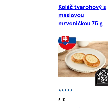
Koláč tvarohový s
maslovou
mrveničkou 75 g
5 (1)