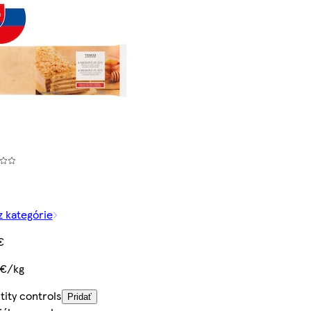
z kategórie
€
 €/kg
ity controls
Pridať