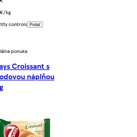
 €
 €/kg
ity controls
Pridať
iálna ponuka
ays Croissant s
hodovou náplňou
g