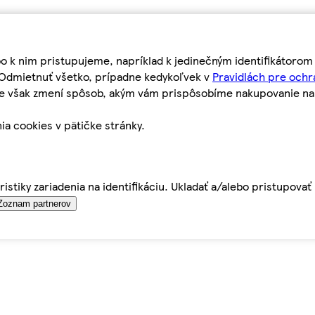
bo k nim pristupujeme, napríklad k jedinečným identifikátoro
o Odmietnuť všetko, prípadne kedykoľvek v
Pravidlách pre ochr
tie však zmení spôsob, akým vám prispôsobíme nakupovanie n
ia cookies v pätičke stránky.
istiky zariadenia na identifikáciu. Ukladať a/alebo pristupova
Zoznam partnerov