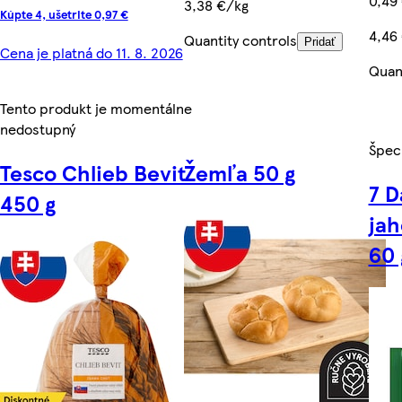
0,49
3,38 €/kg
Kúpte 4, ušetrite 0,97 €
4,46
Quantity controls
Pridať
Cena je platná do 11. 8. 2026
Quant
Tento produkt je momentálne
nedostupný
Špec
Tesco Chlieb Bevit
Žemľa 50 g
7 D
450 g
ja
60 