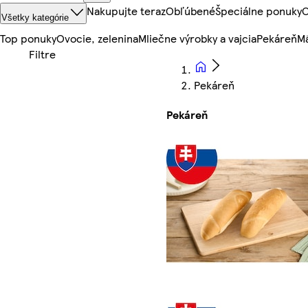
Nakupujte teraz
Obľúbené
Špeciálne ponuky
O
Všetky kategórie
Top ponuky
Ovocie, zelenina
Mliečne výrobky a vajcia
Pekáreň
Mä
Pekáreň
Pekáreň