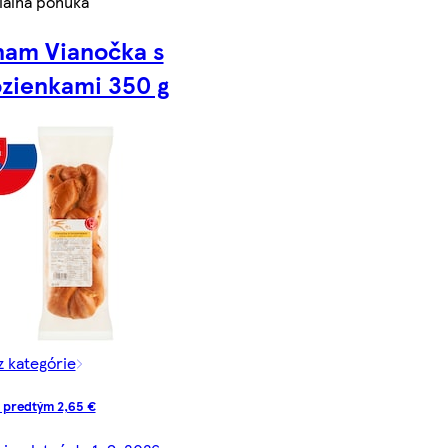
iálna ponuka
nam Vianočka s
zienkami 350 g
z kategórie
 predtým 2,65 €