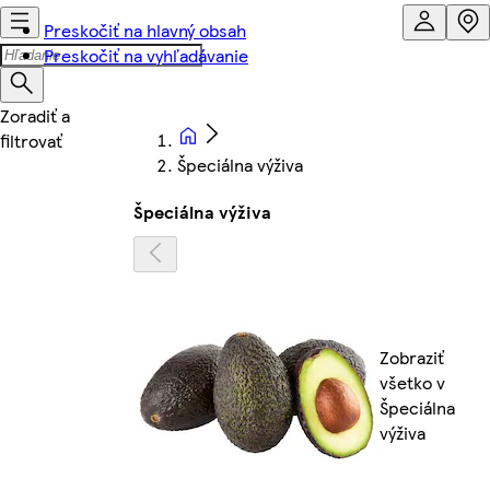
Preskočiť na hlavný obsah
Preskočiť na vyhľadávanie
Špeciálna výživa
Špeciálna výživa
Zobraziť
všetko v
Špeciálna
výživa