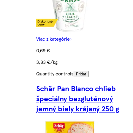
Viac z kategórie
0,69 €
3,83 €/kg
Quantity controls
Pridať
Schär Pan Blanco chlieb
špeciálny bezgluténový
jemný biely krájaný 250 g