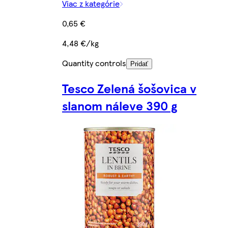
Viac z kategórie
0,65 €
4,48 €/kg
Quantity controls
Pridať
Tesco Zelená šošovica v
slanom náleve 390 g