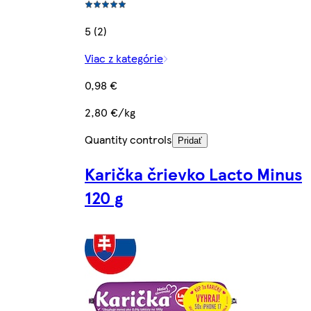
5 (2)
Viac z kategórie
0,98 €
2,80 €/kg
Quantity controls
Pridať
Karička črievko Lacto Minus
120 g