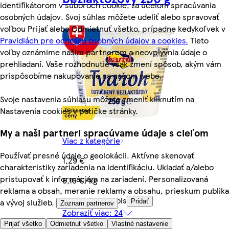
identifikátorom v súboroch cookie, za účelom spracúvania
osobných údajov. Svoj súhlas môžete udeliť alebo spravovať
voľbou Prijať alebo Odmietnuť všetko, prípadne kedykoľvek v
Pravidlách pre ochranu osobných údajov a cookies.
Tieto
voľby oznámime našim partnerom a neovplyvnia údaje o
prehliadaní. Vaše rozhodnutie však zmení spôsob, akým vám
prispôsobíme nakupovanie na našom webe.
Svoje nastavenia súhlasu môžete zmeniť kliknutím na
Nastavenia cookies v pätičke stránky.
My a naši partneri spracúvame údaje s cieľom
Viac z kategórie
Používať presné údaje o geolokácii. Aktívne skenovať
1,29 €
charakteristiky zariadenia na identifikáciu. Ukladať a/alebo
pristupovať k informáciám na zariadení. Personalizovaná
5,16 €/kg
reklama a obsah, meranie reklamy a obsahu, prieskum publika
Quantity controls
a vývoj služieb.
Pridať
Zoznam partnerov
Zobraziť viac: 24
Prijať všetko
Odmietnuť všetko
Vlastné nastavenie