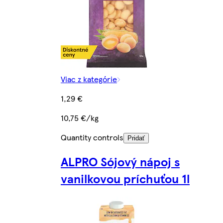
Viac z kategórie
1,29 €
10,75 €/kg
Quantity controls
Pridať
ALPRO Sójový nápoj s
vanilkovou príchuťou 1l