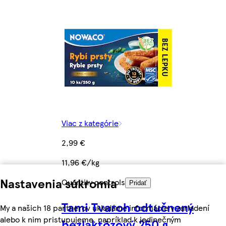
Viac z kategórie
2,99 €
11,96 €/kg
Nastavenia súkromia
Quantity controls
Pridať
Tami Tvaroh odtučnený
My a našich 18 partnerov ukladáme informácie v zariadení
alebo k nim pristupujeme, napríklad k jedinečným
bezlaktózový 250 g