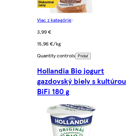
Viac z kategórie
3,99 €
15,96 €/kg
Quantity controls
Pridať
Hollandia Bio jogurt
gazdovský biely s kultúrou
BiFi 180 g