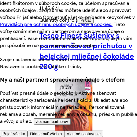
identifikátorom v súboroch cookie, za účelom spracúvania
11,45 €/l
osobných údajov. Svoj súhlas môžete udeliť alebo spravovať
voľbou Prijať alebo Odmietnuť všetko, prípadne kedykoľvek v
Quantity controls
Pridať
Pravidlách pre ochranu osobných údajov a cookies.
Tieto
voľby oznámime našim partnerom a neovplyvnia údaje o
Tesco Finest Sušienky s
prehliadaní. Vaše rozhodnutie však zmení spôsob, akým vám
pomarančovou príchuťou v
prispôsobíme nakupovanie na našom webe.
belgickej mliečnej čokoláde
Svoje nastavenia súhlasu môžete zmeniť kliknutím na
200 g
Nastavenia cookies v pätičke stránky.
My a naši partneri spracúvame údaje s cieľom
Používať presné údaje o geolokácii. Aktívne skenovať
charakteristiky zariadenia na identifikáciu. Ukladať a/alebo
pristupovať k informáciám na zariadení. Personalizovaná
reklama a obsah, meranie reklamy a obsahu, prieskum publika
a vývoj služieb.
Zoznam partnerov
Prijať všetko
Odmietnuť všetko
Vlastné nastavenie