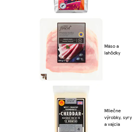
Mäso a
lahôdky
Mliečne
výrobky, syry
a vajcia