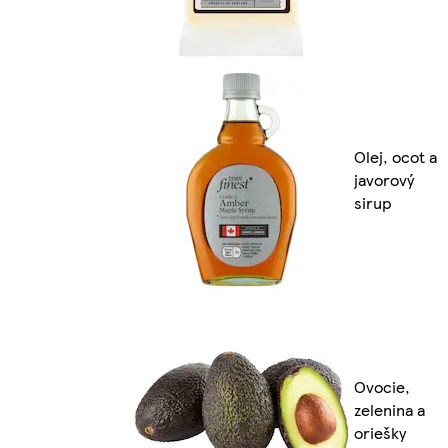
Olej, ocot a
javorový
sirup
Ovocie,
zelenina a
oriešky