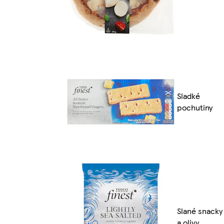
Sladké
pochutiny
Slané snacky
a olivy