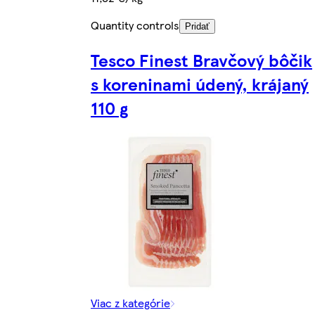
Quantity controls
Pridať
Tesco Finest Bravčový bôčik
s koreninami údený, krájaný
110 g
Viac z kategórie