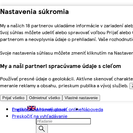
Nastavenia súkromia
My a našich 18 partnerov ukladáme informácie v zariadení ale
Svoj súhlas môžete udeliť alebo spravovať voľbou Prijať aleb
partnerom a neovplyvnia údaje o prehliadaní. Vaše rozhodnu
Svoje nastavenia súhlasu môžete zmeniť kliknutím na Nastaven
My a naši partneri spracúvame údaje s cieľom
Používať presné údaje o geolokácii. Aktívne skenovať charakter
meranie reklamy a obsahu, prieskum publika a vývoj služieb.
Prijať všetko
Odmietnuť všetko
Vlastné nastavenie
Preskočiť na hlavný obsah
English
Ako nakupovať online
Nápoveda
Preskočiť na vyhľadávanie