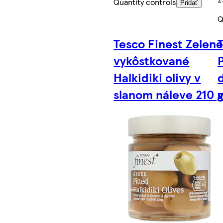
Quantity controls
Pridať
Q
Tesco Finest Zelen
vykôstkované
Halkidiki olivy v
slanom náleve 210 