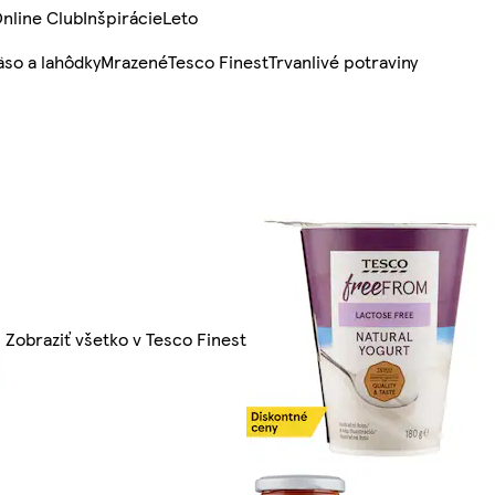
nline Club
Inšpirácie
Leto
so a lahôdky
Mrazené
Tesco Finest
Trvanlivé potraviny
Zobraziť všetko v Tesco Finest