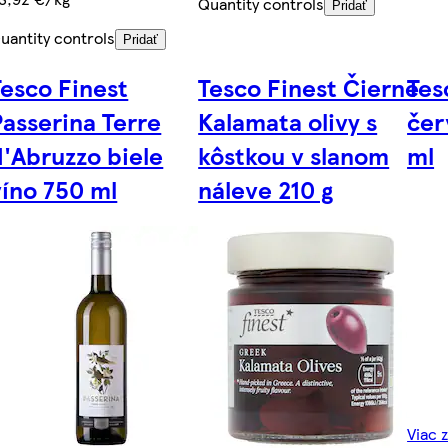
Quantity controls
Pridať
uantity controls
Pridať
é
Tesco Finest
Tesco Finest Čierne
Tes
Passerina Terre
Kalamata olivy s
čer
d'Abruzzo biele
kôstkou v slanom
ml
g
víno 750 ml
náleve 210 g
Viac 