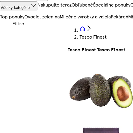
Nakupujte teraz
Obľúbené
Špeciálne ponuky
O
Všetky kategórie
Top ponuky
Ovocie, zelenina
Mliečne výrobky a vajcia
Pekáreň
Mä
Tesco Finest
Tesco Finest Tesco Finest