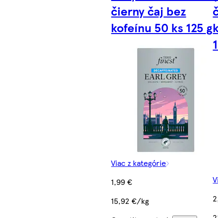
čierny čaj bez
č
kofeínu 50 ks 125 g
Viac z kategórie
V
1,99 €
2
15,92 €/kg
2