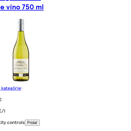
le víno 750 ml
z kategórie
€
€/l
ity controls
Pridať