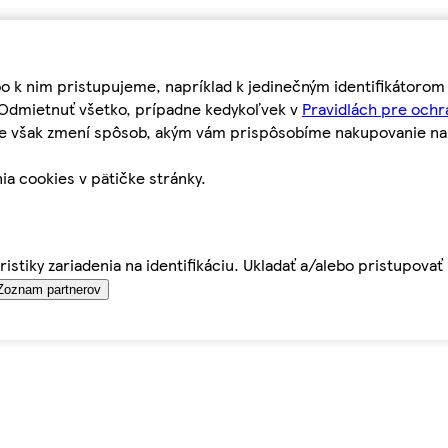
bo k nim pristupujeme, napríklad k jedinečným identifikátoro
o Odmietnuť všetko, prípadne kedykoľvek v
Pravidlách pre ochr
tie však zmení spôsob, akým vám prispôsobíme nakupovanie n
ia cookies v pätičke stránky.
istiky zariadenia na identifikáciu. Ukladať a/alebo pristupova
Zoznam partnerov