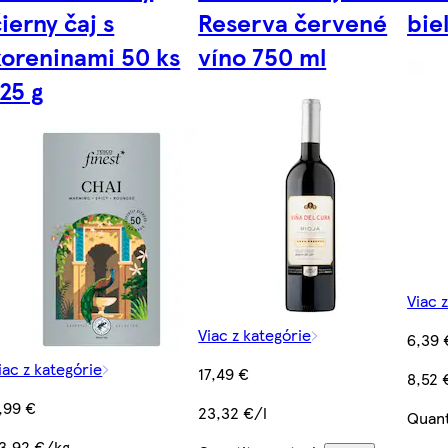
ierny čaj s
Reserva červené
bie
koreninami 50 ks
víno 750 ml
125 g
Viac 
Viac z kategórie
6,39 
iac z kategórie
17,49 €
8,52 
,99 €
23,32 €/l
Quant
3,92 €/kg