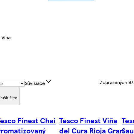
Vína
Zobrazených
97
Súvisiace
rušiť filtre
Tesco Finest Chai
Tesco Finest Viña
Tes
ý
aromatizovaný
del Cura Rioja Gran
Sau