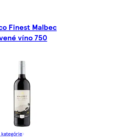
co Finest Malbec
vené víno 750
z kategórie