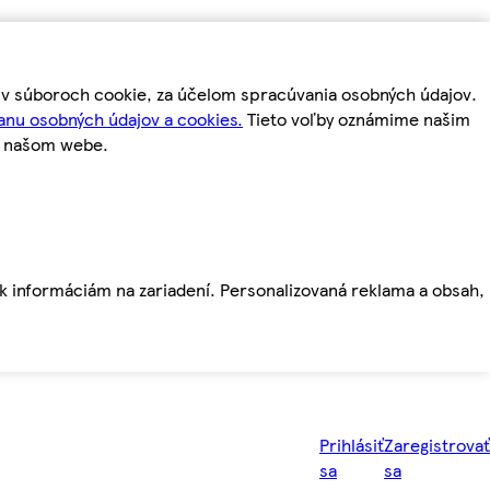
m v súboroch cookie, za účelom spracúvania osobných údajov.
anu osobných údajov a cookies.
Tieto voľby oznámime našim
a našom webe.
ť k informáciám na zariadení. Personalizovaná reklama a obsah,
Prihlásiť
Zaregistrovať
sa
sa