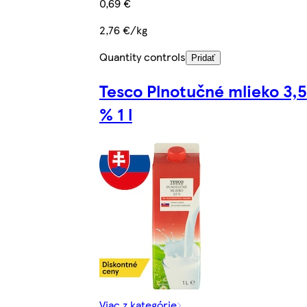
0,69 €
2,76 €/kg
Quantity controls
Pridať
Tesco Plnotučné mlieko 3,5
% 1 l
Viac z kategórie