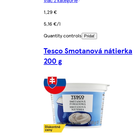
Viac z kategórie
1,29 €
5,16 €/l
Quantity controls
Pridať
Tesco Smotanová nátierka
200 g