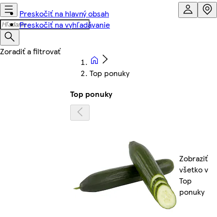
Preskočiť na hlavný obsah
Preskočiť na vyhľadávanie
Top ponuky
Top ponuky
Zobraziť
všetko v
Top
ponuky