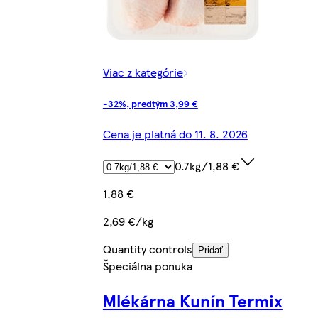
Viac z kategórie
-32%, predtým 3,99 €
Cena je platná do 11. 8. 2026
0.7kg/1,88 €
1,88 €
2,69 €/kg
Quantity controls
Pridať
Špeciálna ponuka
Mlékárna Kunín Termix