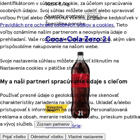
identifikátorom v súboroch cookie, za účelom spracúvania
10,64 €/kg
osobných údajov. Svoj súhlas môžete udeliť alebo spravovať
Quantity controls
voľbou Prijať alebo Odmietnuť všetko, prípadne kedykoľvek v
Pridať
Špeciálna ponuka
Pravidlách pre ochranu osobných údajov a cookies.
Tieto
voľby oznámime našim partnerom a neovplyvnia údaje o
Coca-Cola Zero 2 l
prehliadaní. Vaše rozhodnutie však zmení spôsob, akým vám
prispôsobíme nakupovanie na našom webe.
Svoje nastavenia súhlasu môžete zmeniť kliknutím na
Nastavenia cookies v pätičke stránky.
My a naši partneri spracúvame údaje s cieľom
Používať presné údaje o geolokácii. Aktívne skenovať
charakteristiky zariadenia na identifikáciu. Ukladať a/alebo
pristupovať k informáciám na zariadení. Personalizovaná
reklama a obsah, meranie reklamy a obsahu, prieskum publika
a vývoj služieb.
Zoznam partnerov
Viac z kategórie
Prijať všetko
Odmietnuť všetko
Vlastné nastavenie
-46%, predtým 2,99 €