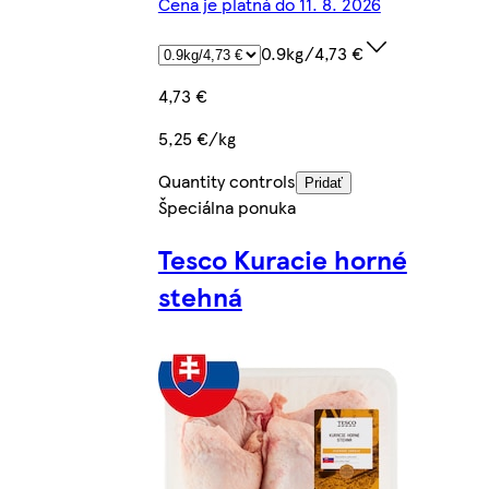
Cena je platná do 11. 8. 2026
0.9kg/4,73 €
4,73 €
5,25 €/kg
Quantity controls
Pridať
Špeciálna ponuka
Tesco Kuracie horné
stehná