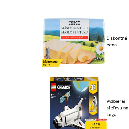
Diskontná
cena
Vyzbieraj
si zľavu na
Lego