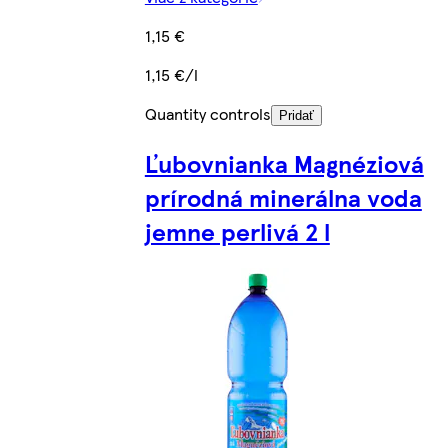
1,15 €
1,15 €/l
Quantity controls
Pridať
Ľubovnianka Magnéziová
prírodná minerálna voda
jemne perlivá 2 l